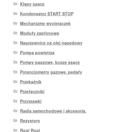
Klapy ssące
Kondensator START STOP
Mechanizmy wycieraczek
Moduły zapłonowe
Nagrzewnice na olej napędowy
Pompa powietrza
Pompy paszowe, kosze ssące
Potencjometry gazowe. pedały
Przekaźnik
Przełączniki
Przystawki
Radia samochodowe i akcesoria.
Rezystory
Rogi Rogi