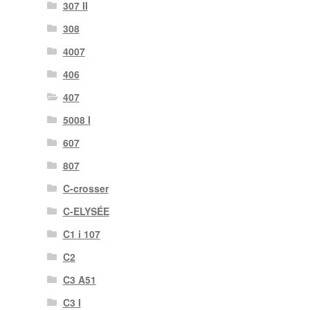
307 II
308
4007
406
407
5008 I
607
807
C-crosser
C-ELYSÉE
C1 i 107
C2
C3 A51
C3 I