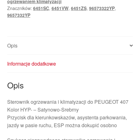
ogrzewaniem klimatyzacji
407
Znaczników:
6451SC
,
6451VW
,
6451ZS
,
96573322YP
,
96573322YP
9657332YP
6451VW
Opis
Informacje dodatkowe
Opis
Sterownik ogrzewania i klimatyzacji do PEUGEOT 407
Kolor HYP- – Satynowo-Srebrny
Przycisk dla kierunkowskazów, asystenta parkowania,
jazdy w pasie ruchu, ESP można dokupić osobno