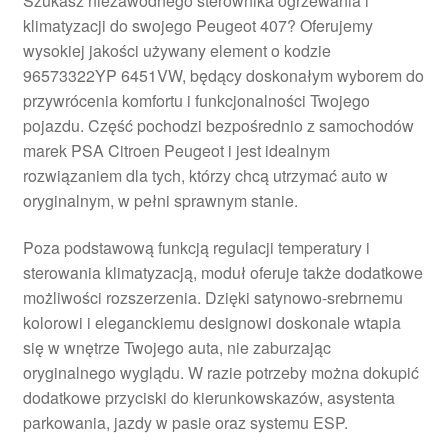
Szukasz niezawodnego sterownika ogrzewania i
klimatyzacji do swojego Peugeot 407? Oferujemy
wysokiej jakości używany element o kodzie
96573322YP 6451VW, będący doskonałym wyborem do
przywrócenia komfortu i funkcjonalności Twojego
pojazdu. Część pochodzi bezpośrednio z samochodów
marek PSA Citroen Peugeot i jest idealnym
rozwiązaniem dla tych, którzy chcą utrzymać auto w
oryginalnym, w pełni sprawnym stanie.
Poza podstawową funkcją regulacji temperatury i
sterowania klimatyzacją, moduł oferuje także dodatkowe
możliwości rozszerzenia. Dzięki satynowo-srebrnemu
kolorowi i eleganckiemu designowi doskonale wtapia
się w wnętrze Twojego auta, nie zaburzając
oryginalnego wyglądu. W razie potrzeby można dokupić
dodatkowe przyciski do kierunkowskazów, asystenta
parkowania, jazdy w pasie oraz systemu ESP.