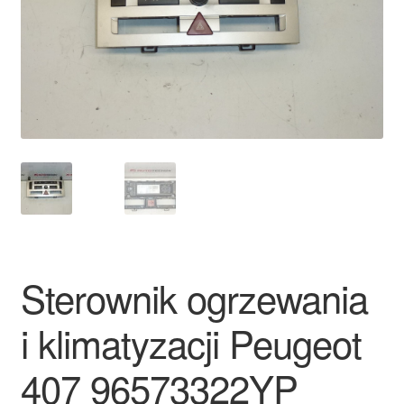
Płatności
Polityka prywatności
Procedura reklamacyjna
Skarga
Wózek
Zamówienia
Sterownik ogrzewania
Zasady i warunki
i klimatyzacji Peugeot
407 96573322YP