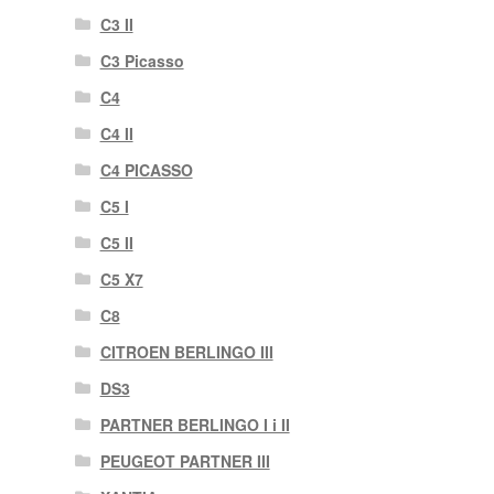
C3 II
C3 Picasso
C4
C4 II
C4 PICASSO
C5 I
C5 II
C5 X7
C8
CITROEN BERLINGO III
DS3
PARTNER BERLINGO I i II
PEUGEOT PARTNER III