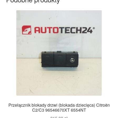
Przełącznik blokady drzwi (blokada dziecięca) Citroën
C2/C3 96546670XT 6554NT