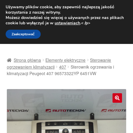
DOSTAWA od 31 zł
Używamy plików cookie, aby zapewnić najlepszą jakość
korzystania z naszej witryny.
Pn.-pt. 9:00-16:00
800 003 167
Możesz dowiedzieć się więcej o używanych przez nas plikach
cookie lub wyłączyć je w
ustawieniach
.< /p>
Przejdź
Przejdź
Menu
Zaakceptować
do
do
nawigacji
treści
Strona główna
Strona główna
Elementy elektryczne
Sterowanie
Dostawa
ogrzewaniem klimatyzacji
407
Sterownik ogrzewania i
klimatyzacji Peugeot 407 96573322YP 6451VW
Dostawa na cały świat
Kontakt
🔍
Moje konto
O nas