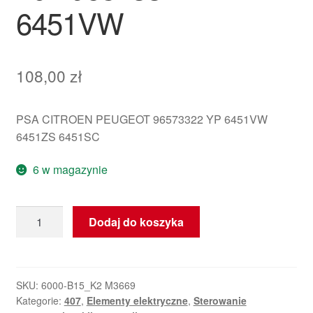
6451VW
108,00
zł
PSA CITROEN PEUGEOT 96573322 YP 6451VW
6451ZS 6451SC
6 w magazynie
ilość
Dodaj do koszyka
Sterownik
ogrzewania
i
klimatyzacji
SKU:
6000-B15_K2 M3669
Kategorie:
407
,
Elementy elektryczne
,
Sterowanie
Peugeot