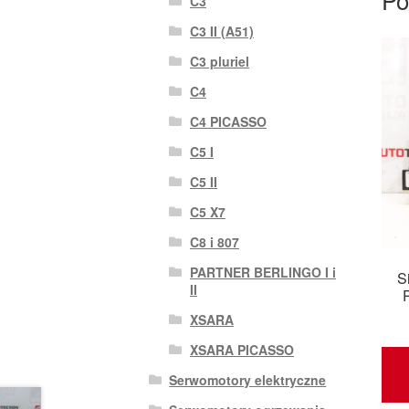
C3
C3 II (A51)
C3 pluriel
C4
C4 PICASSO
C5 I
C5 II
C5 X7
C8 i 807
PARTNER BERLINGO I i
S
II
XSARA
XSARA PICASSO
Serwomotory elektryczne