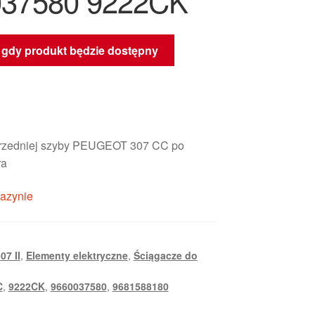
037580 9222CK
gdy produkt będzie dostępny
 przedniej szyby PEUGEOT 307 CC po
ra
azynie
07 II
,
Elementy elektryczne
,
Ściągacze do
C
,
9222CK
,
9660037580
,
9681588180