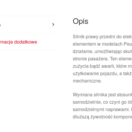
Opis
s
Silnik prawy przedni do ele
ormacje dodatkowe
elementem w modelach Peug
działanie, umożliwiając sk
stronie pasażera. Ten ele
zużycia bądź awarii, które
użytkowanie pojazdu, a tak
mechaniczne.
Wymiana silnika jest stosun
samodzielnie, co czyni go 
samodzielnymi naprawami. 
dłuższą żywotność komponen