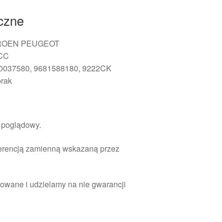
iczne
ITROEN PEUGEOT
 CC
60037580, 9681588180, 9222CK
brak
r poglądowy.
ferencją zamienną wskazaną przez
owane i udzielamy na nie gwarancji