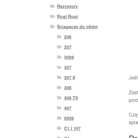
Rezystory
Rogi Rogi
Ściągacze do okien
206
207
3008
307
Jeśl
307 II
308
Zast
308 T9
pro
407
Czę
5008
spra
C1 i 107
Po