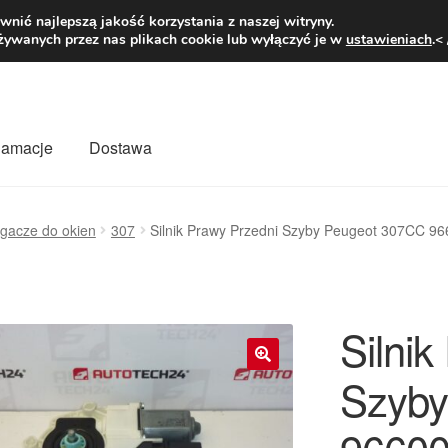
1 zł
Pn.-pt. 9
nić najlepszą jakość korzystania z naszej witryny.
żywanych przez nas plikach cookie lub wyłączyć je w
ustawieniach
.<
klamacje
Dostawa
wiat
Kontakt
Moje konto
O nas
Płatności
Polityka prywatności
ągacze do okien
307
Silnik Prawy Przedni Szyby Peugeot 307CC 
mówienia
Zasady i warunki
Silnik
Szyby
🔍