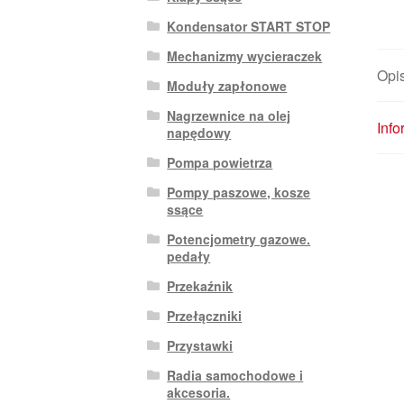
Kondensator START STOP
Mechanizmy wycieraczek
Opi
Moduły zapłonowe
Nagrzewnice na olej
Inf
napędowy
Pompa powietrza
Pompy paszowe, kosze
ssące
Potencjometry gazowe.
pedały
Przekaźnik
Przełączniki
Przystawki
Radia samochodowe i
akcesoria.