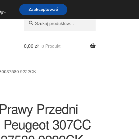
:00-16:00
800 003 167
Zaakceptować
 /p>
Szukaj:
Szukaj
0,00
zł
0 Produkt
9660037580 9222CK
 Prawy Przedni
 Peugeot 307CC