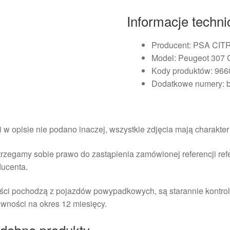
Informacje techn
Producent: PSA C
Model: Peugeot 307
Kody produktów: 96
Dodatkowe numery: 
i w opisie nie podano inaczej, wszystkie zdjęcia mają charakte
rzegamy sobie prawo do zastąpienia zamówionej referencji re
ducenta.
ści pochodzą z pojazdów powypadkowych, są starannie kontrol
wności na okres 12 miesięcy.
dobne produkty