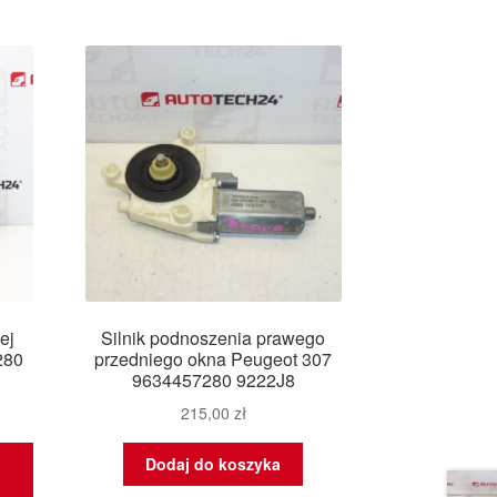
ej
Silnik podnoszenia prawego
280
przedniego okna Peugeot 307
9634457280 9222J8
215,00
zł
Dodaj do koszyka