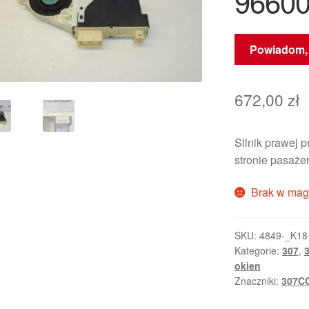
9660
Powiadom, 
672,00
zł
Silnik prawej
stronie pasaże
Brak w mag
SKU:
4849-_K18
Kategorie:
307
,
3
okien
Znaczniki:
307C