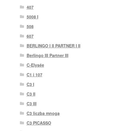
407
5008 I
508
607
BERLINGO I II PARTNER I II
Berlingo III Partner III
C-Elysée
C1 i 107
C3 I
C3 II
C3 III
C3 liczba mnoga
C3 PICASSO