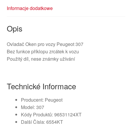
Informacje dodatkowe
Opis
Ovladač Oken pro vozy Peugeot 307
Bez funkce příklopu zrcátek k vozu
Použitý díl, nese známky užívání
Technické Informace
Producent: Peugeot
Model: 307
Kódy Produktů: 96531124XT
Další Čísla: 6554KT