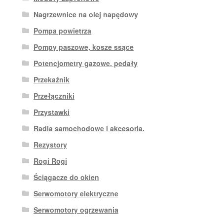
Nagrzewnice na olej napędowy
Pompa powietrza
Pompy paszowe, kosze ssące
Potencjometry gazowe. pedały
Przekaźnik
Przełączniki
Przystawki
Radia samochodowe i akcesoria.
Rezystory
Rogi Rogi
Ściągacze do okien
Serwomotory elektryczne
Serwomotory ogrzewania