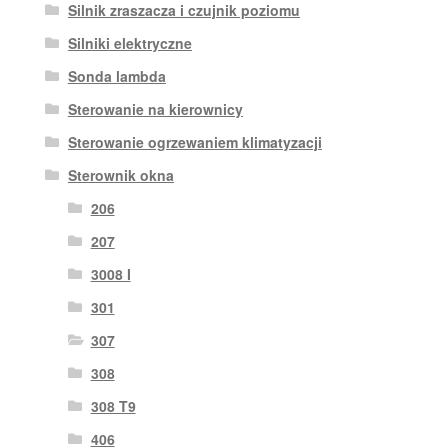
Silnik zraszacza i czujnik poziomu
Silniki elektryczne
Sonda lambda
Sterowanie na kierownicy
Sterowanie ogrzewaniem klimatyzacji
Sterownik okna
206
207
3008 I
301
307
308
308 T9
406