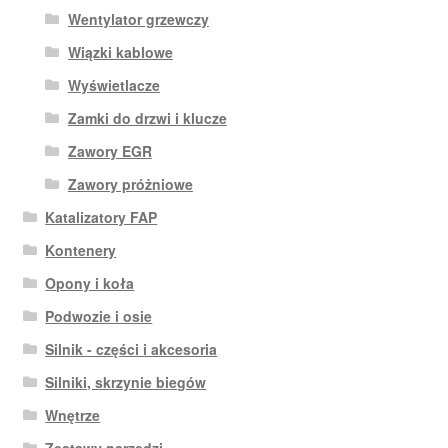
Wentylator grzewczy
Wiązki kablowe
Wyświetlacze
Zamki do drzwi i klucze
Zawory EGR
Zawory próżniowe
Katalizatory FAP
Kontenery
Opony i koła
Podwozie i osie
Silnik - części i akcesoria
Silniki, skrzynie biegów
Wnętrze
Zestawy narzędzi