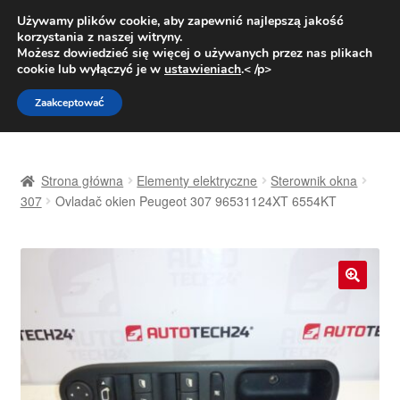
DOSTAWA od 31 zł
Używamy plików cookie, aby zapewnić najlepszą jakość
korzystania z naszej witryny.
Pn.-pt. 9:00-16:00
800 003 167
Możesz dowiedzieć się więcej o używanych przez nas plikach
cookie lub wyłączyć je w
ustawieniach
.< /p>
Przejdź
Przejdź
Menu
Zaakceptować
do
do
nawigacji
treści
Strona główna
Strona główna
Elementy elektryczne
Sterownik okna
Dostawa
307
Ovladač okien Peugeot 307 96531124XT 6554KT
Dostawa na cały świat
Kontakt
🔍
Moje konto
O nas