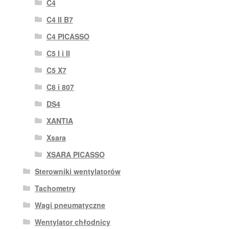
C4
C4 II B7
C4 PICASSO
C5 I i II
C5 X7
C8 i 807
DS4
XANTIA
Xsara
XSARA PICASSO
Sterowniki wentylatorów
Tachometry
Wagi pneumatyczne
Wentylator chłodnicy