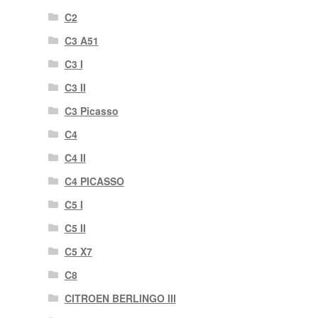
C2
C3 A51
C3 I
C3 II
C3 Picasso
C4
C4 II
C4 PICASSO
C5 I
C5 II
C5 X7
C8
CITROEN BERLINGO III