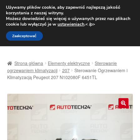
DOSTAWA od 31 zł
Używamy plików cookie, aby zapewnić najlepszą jakość
korzystania z naszej witryny.
Pn.-pt. 9:00-16:00
800 003 167
Możesz dowiedzieć się więcej o używanych przez nas plikach
cookie lub wyłączyć je w
ustawieniach
.< /p>
Przejdź
Przejdź
Menu
Zaakceptować
do
do
nawigacji
treści
Strona główna
Strona główna
Elementy elektryczne
Sterowanie
Dostawa
ogrzewaniem klimatyzacji
207
Sterowanie Ogrzewaniem i
Klimatyzacją Peugeot 207 N102080F 6451TL
Dostawa na cały świat
Kontakt
🔍
Moje konto
O nas