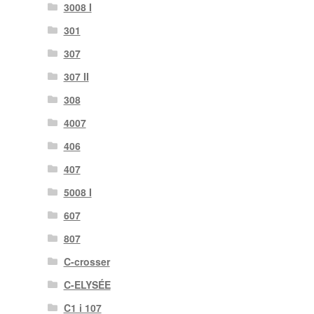
3008 I
301
307
307 II
308
4007
406
407
5008 I
607
807
C-crosser
C-ELYSÉE
C1 i 107