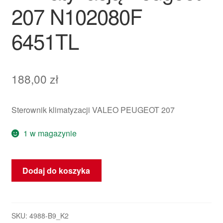
207 N102080F
6451TL
188,00
zł
Sterownik klimatyzacji VALEO PEUGEOT 207
1 w magazynie
ilość
Dodaj do koszyka
Sterowanie
Ogrzewaniem
i
Klimatyzacją
SKU:
4988-B9_K2