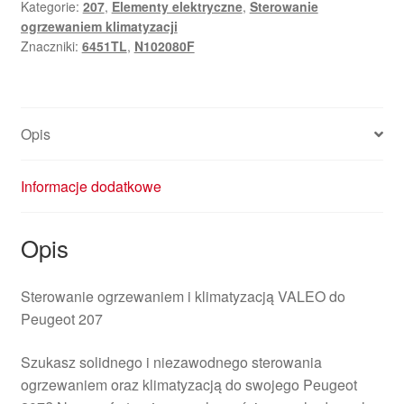
Kategorie:
207
,
Elementy elektryczne
,
Sterowanie
Peugeot
ogrzewaniem klimatyzacji
207
Znaczniki:
6451TL
,
N102080F
N102080F
6451TL
Opis
Informacje dodatkowe
Opis
Sterowanie ogrzewaniem i klimatyzacją VALEO do
Peugeot 207
Szukasz solidnego i niezawodnego sterowania
ogrzewaniem oraz klimatyzacją do swojego Peugeot