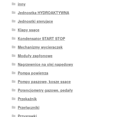
inny
Jednostka HYDROAKTYWNA
Jednostki sterujące
Klapy ssące
Kondensator START STOP
Mechanizmy wycieraczek
Moduły zapłonowe
Nagrzewnice na olej napędowy
Pompa powietrza
Pompy paszowe, kosze ssące
Potencjometry gazowe. pedały
Przekaźnik
Przełączniki
Przystawki