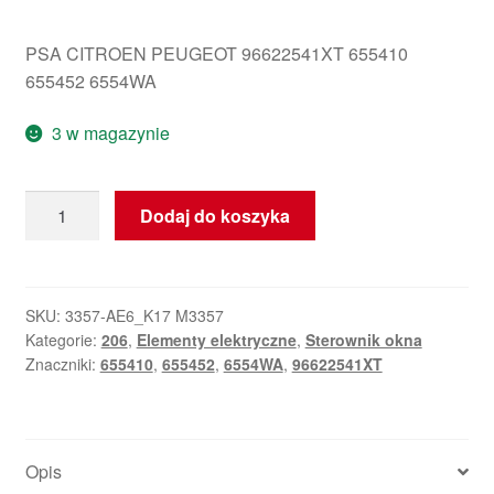
PSA CITROEN PEUGEOT 96622541XT 655410
655452 6554WA
3 w magazynie
ilość
Dodaj do koszyka
Peugeot
206
6554WA
Przełącznik
SKU:
3357-AE6_K17 M3357
Kategorie:
206
,
Elementy elektryczne
,
Sterownik okna
szyb
Znaczniki:
655410
,
655452
,
6554WA
,
96622541XT
Opis