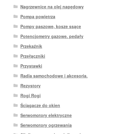
Nagrzewnice na olej napędowy
Pompa powietrza
Pompy paszowe, kosze ssące
Potencjometry gazowe. pedały
Przekaźnik
Przełączniki
Przystawki
Radia samochodowe i akcesoria.
Rezystory
Rogi Rogi
Ściągacze do okien
Serwomotory elektryczne
Serwomotory ogrzewania