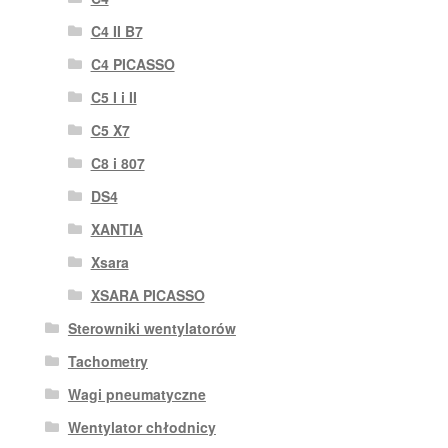
C4 II B7
C4 PICASSO
C5 I i II
C5 X7
C8 i 807
DS4
XANTIA
Xsara
XSARA PICASSO
Sterowniki wentylatorów
Tachometry
Wagi pneumatyczne
Wentylator chłodnicy