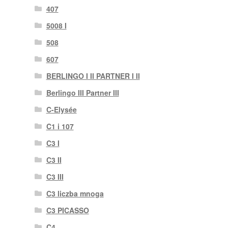
407
5008 I
508
607
BERLINGO I II PARTNER I II
Berlingo III Partner III
C-Elysée
C1 i 107
C3 I
C3 II
C3 III
C3 liczba mnoga
C3 PICASSO
C4