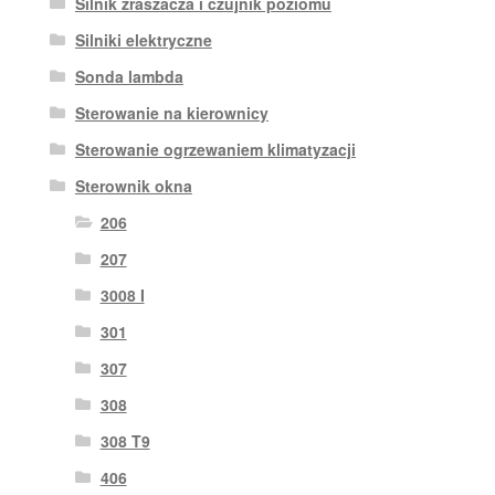
Silnik zraszacza i czujnik poziomu
Silniki elektryczne
Sonda lambda
Sterowanie na kierownicy
Sterowanie ogrzewaniem klimatyzacji
Sterownik okna
206
207
3008 I
301
307
308
308 T9
406