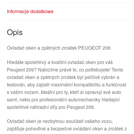
Informacje dodatkowe
Opis
Ovladač oken a zpětných zrcátek PEUGEOT 206
Hledáte spolehlivý a kvalitní ovladač oken pro váš
Peugeot 206? Nabízíme právě to, co potřebujete! Tento
ovladač oken a zpětných zrcátek byl pečlivě vybrán a
testován, aby zajistil maximální kompatibilitu a funkčnost
s vaším vozem. Ideální pro ty, kteří si opravují své auto
sami, nebo pro profesionální automechaniky hledající
spolehlivé náhradní díly pro Peugeot 206.
Ovladač oken je nezbytnou součástí vašeho vozu,
zajišťuje pohodlné a bezpečné ovládání oken a zrcátek z