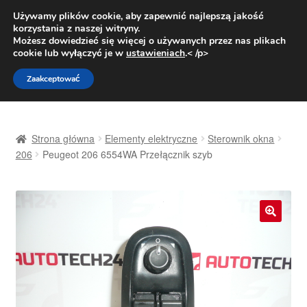
DOSTAWA od 31 zł
Używamy plików cookie, aby zapewnić najlepszą jakość
korzystania z naszej witryny.
Pn.-pt. 9:00-16:00
800 003 167
Możesz dowiedzieć się więcej o używanych przez nas plikach
cookie lub wyłączyć je w
ustawieniach
.< /p>
Przejdź
Przejdź
Menu
Zaakceptować
do
do
nawigacji
treści
Strona główna
Strona główna
Elementy elektryczne
Sterownik okna
Dostawa
206
Peugeot 206 6554WA Przełącznik szyb
Dostawa na cały świat
Kontakt
🔍
Moje konto
O nas