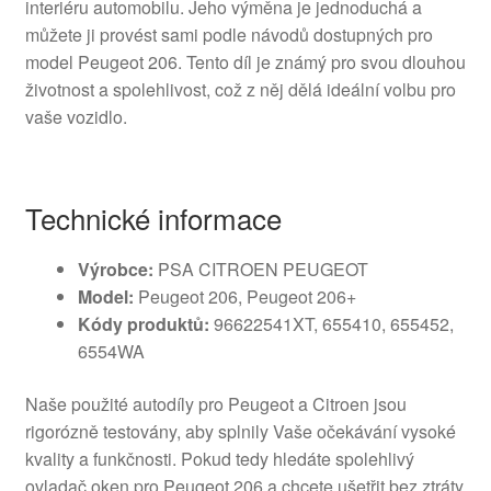
interiéru automobilu. Jeho výměna je jednoduchá a
můžete ji provést sami podle návodů dostupných pro
model Peugeot 206. Tento díl je známý pro svou dlouhou
životnost a spolehlivost, což z něj dělá ideální volbu pro
vaše vozidlo.
Technické informace
Výrobce:
PSA CITROEN PEUGEOT
Model:
Peugeot 206, Peugeot 206+
Kódy produktů:
96622541XT, 655410, 655452,
6554WA
Naše použité autodíly pro Peugeot a Citroen jsou
rigorózně testovány, aby splnily Vaše očekávání vysoké
kvality a funkčnosti. Pokud tedy hledáte spolehlivý
ovladač oken pro Peugeot 206 a chcete ušetřit bez ztráty