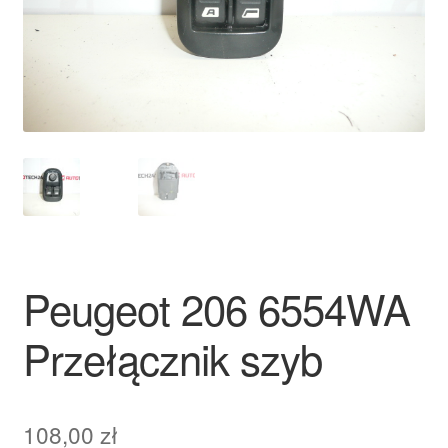
Płatności
Polityka prywatności
Procedura reklamacyjna
Skarga
Wózek
Peugeot 206 6554WA
Zamówienia
Przełącznik szyb
Zasady i warunki
108,00
zł