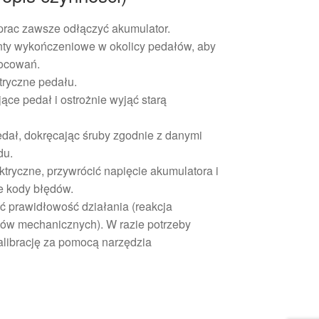
prac zawsze odłączyć akumulator.
nty wykończeniowe w okolicy pedałów, aby
ocowań.
tryczne pedału.
ące pedał i ostrożnie wyjąć starą
ał, dokręcając śruby zgodnie z danymi
du.
ktryczne, przywrócić napięcie akumulatora i
 kody błędów.
 prawidłowość działania (reakcja
uzów mechanicznych). W razie potrzeby
librację za pomocą narzędzia