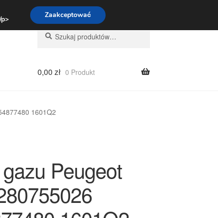
:00-16:00
800 003 167
Zaakceptować
 /p>
Szukaj:
Szukaj
0,00
zł
0 Produkt
654877480 1601Q2
 gazu Peugeot
280755026