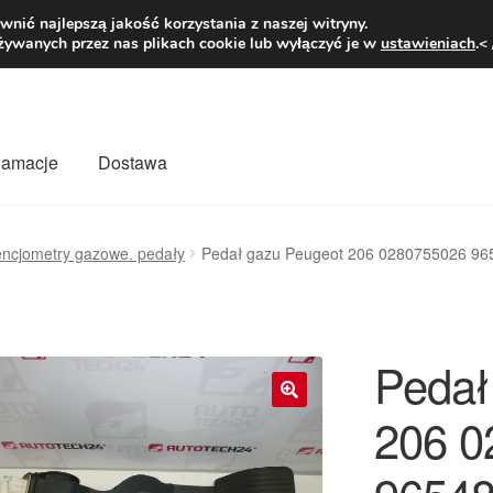
1 zł
Pn.-pt. 9
nić najlepszą jakość korzystania z naszej witryny.
żywanych przez nas plikach cookie lub wyłączyć je w
ustawieniach
.<
klamacje
Dostawa
wiat
Kontakt
Moje konto
O nas
Płatności
Polityka prywatności
encjometry gazowe. pedały
Pedał gazu Peugeot 206 0280755026 9
mówienia
Zasady i warunki
Pedał
206 0
🔍