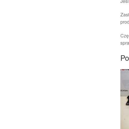
Jeśl
Zast
pro
Czę
spra
Po