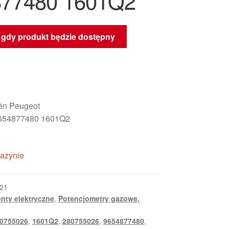
877480 1601Q2
gdy produkt będzie dostępny
oën Peugeot
654877480 1601Q2
azynie
21
nty elektryczne
,
Potencjometry gazowe.
0755026
,
1601Q2
,
280755026
,
9654877480
,