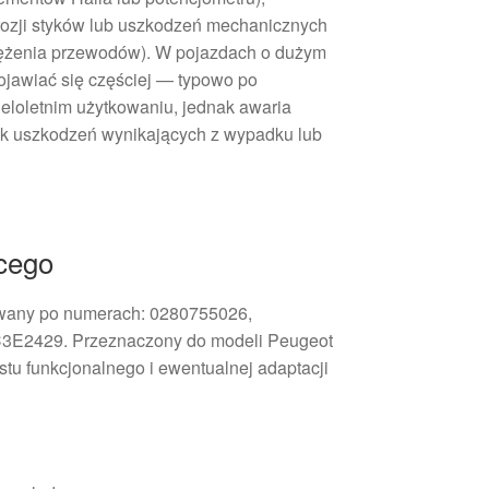
orozji styków lub uszkodzeń mechanicznych
rężenia przewodów). W pojazdach o dużym
jawiać się częściej — typowo po
wieloletnim użytkowaniu, jednak awaria
ek uszkodzeń wynikających z wypadku lub
cego
iwany po numerach: 0280755026,
3E2429. Przeznaczony do modeli Peugeot
tu funkcjonalnego i ewentualnej adaptacji