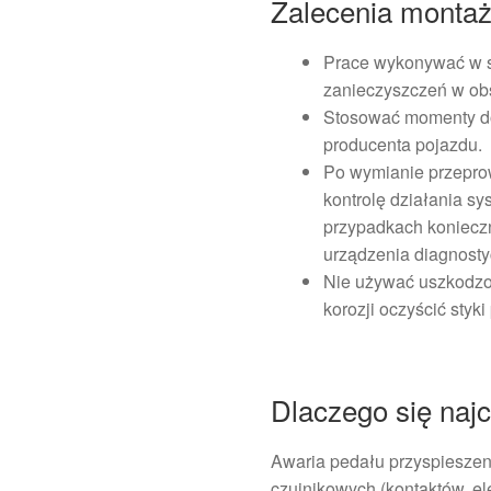
Zalecenia monta
Prace wykonywać w s
zanieczyszczeń w obs
Stosować momenty do
producenta pojazdu.
Po wymianie przepro
kontrolę działania sy
przypadkach konieczn
urządzenia diagnost
Nie używać uszkodzo
korozji oczyścić styk
Dlaczego się najc
Awaria pedału przyspieszen
czujnikowych (kontaktów, el