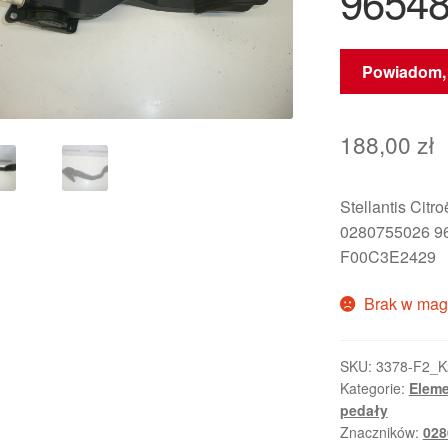
9654
Powiadom, 
188,00
zł
Stellantis Citr
0280755026 9
F00C3E2429
Brak w mag
SKU:
3378-F2_K
Kategorie:
Eleme
pedały
Znaczników:
028