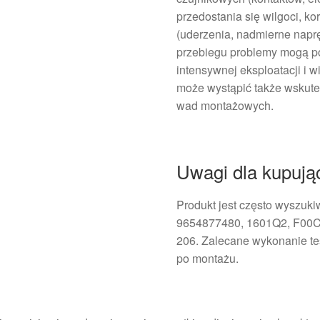
przedostania się wilgoci, k
(uderzenia, nadmierne nap
przebiegu problemy mogą po
intensywnej eksploatacji i 
może wystąpić także wskut
wad montażowych.
Uwagi dla kupują
Produkt jest często wyszuk
9654877480, 1601Q2, F00C
206. Zalecane wykonanie tes
po montażu.