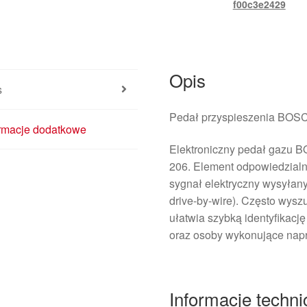
f00c3e2429
Opis
s
Pedał przyspieszenia BO
ormacje dodatkowe
Elektroniczny pedał gazu 
206. Element odpowiedzialn
sygnał elektryczny wysyłany 
drive-by-wire). Często wys
ułatwia szybką identyfikacj
oraz osoby wykonujące nap
Informacje techn