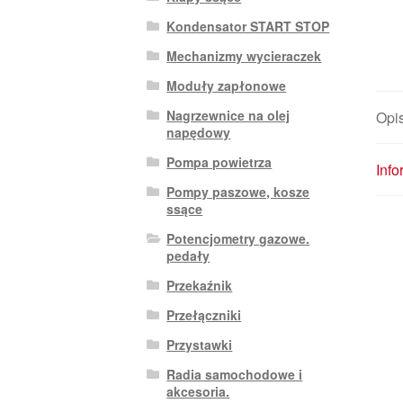
Kondensator START STOP
Mechanizmy wycieraczek
Moduły zapłonowe
Nagrzewnice na olej
Opi
napędowy
Pompa powietrza
Inf
Pompy paszowe, kosze
ssące
Potencjometry gazowe.
pedały
Przekaźnik
Przełączniki
Przystawki
Radia samochodowe i
akcesoria.