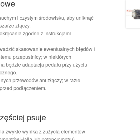
żowe
uchym i czystym środowisku, aby uniknąć
zarze złączy.
kręcania zgodne z instrukcjami
wadzić skasowanie ewentualnych błędów i
stemu przepustnicy; w niektórych
a będzie adaptacja pedału przy użyciu
ycznego.
nych przewodów ani złączy; w razie
i przed podłączeniem.
zęściej psuje
ia zwykle wynika z zużycia elementów
ementów Halla lub potencjometru),