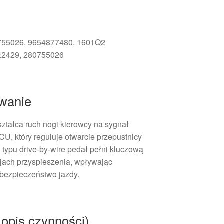
0755026, 9654877480, 1601Q2
E2429, 280755026
owanie
ztałca ruch nogi kierowcy na sygnał
CU, który reguluje otwarcie przepustnicy
 typu drive-by-wire pedał pełni kluczową
kcjach przyspieszenia, wpływając
 bezpieczeństwo jazdy.
opis czynności)