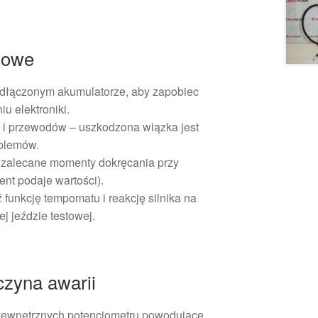
żowe
odłączonym akumulatorze, aby zapobiec
u elektroniki.
 i przewodów – uszkodzona wiązka jest
oblemów.
b zalecane momenty dokręcania przy
ent podaje wartości).
funkcję tempomatu i reakcję silnika na
j jeździe testowej.
czyna awarii
ewnętrznych potencjometru powodujące