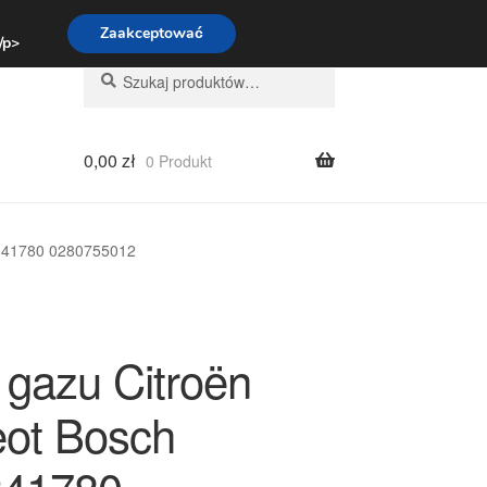
:00-16:00
800 003 167
Zaakceptować
 /p>
Szukaj:
Szukaj
0,00
zł
0 Produkt
0341780 0280755012
 gazu Citroën
ot Bosch