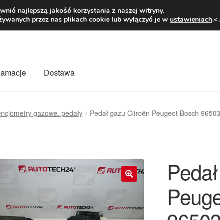
1 zł
Pn.-pt. 9
nić najlepszą jakość korzystania z naszej witryny.
żywanych przez nas plikach cookie lub wyłączyć je w
ustawieniach
.<
klamacje
Dostawa
wiat
Kontakt
Moje konto
O nas
Płatności
Polityka prywatności
encjometry gazowe. pedały
Pedał gazu Citroën Peugeot Bosch 965
mówienia
Zasady i warunki
Pedał
Peuge
🔍