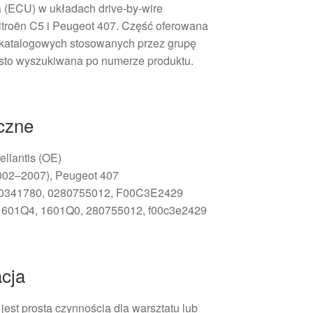
a (ECU) w układach drive-by-wire
troën C5 i Peugeot 407. Część oferowana
 katalogowych stosowanych przez grupę
ęsto wyszukiwana po numerze produktu.
iczne
ellantis (OE)
2002–2007), Peugeot 407
50341780, 0280755012, F00C3E2429
1601Q4, 1601Q0, 280755012, f00c3e2429
cja
est prostą czynnością dla warsztatu lub