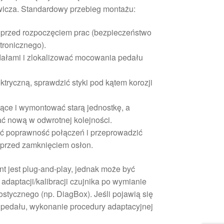
icza. Standardowy przebieg montażu:
 przed rozpoczęciem prac (bezpieczeństwo
tronicznego).
dałami i zlokalizować mocowania pedału
tryczną, sprawdzić styki pod kątem korozji
ące i wymontować starą jednostkę, a
ć nową w odwrotnej kolejności.
ć poprawność połączeń i przeprowadzić
u przed zamknięciem osłon.
t jest plug-and-play, jednak może być
daptacji/kalibracji czujnika po wymianie
ostycznego (np. DiagBox). Jeśli pojawią się
pedału, wykonanie procedury adaptacyjnej