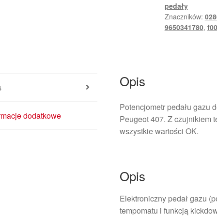
pedały
Znaczników:
028
9650341780
,
f0
Opis
s
Potencjometr pedału gazu 
ormacje dodatkowe
Peugeot 407. Z czujnikiem 
wszystkie wartości OK.
Opis
Elektroniczny pedał gazu (
tempomatu i funkcją kickdo