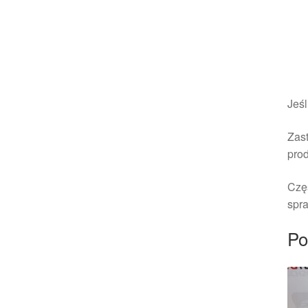
Jeśl
Zast
pro
Czę
spra
Po