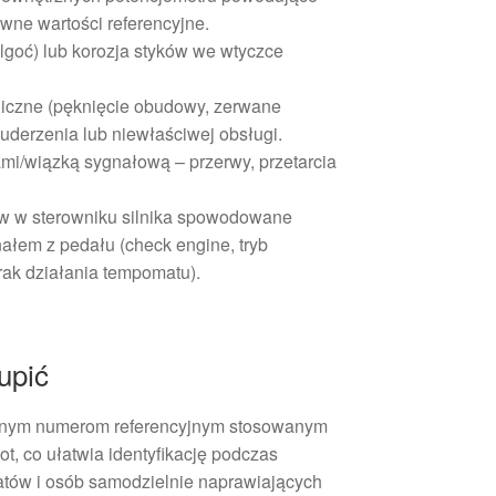
równe wartości referencyjne.
ilgoć) lub korozja styków we wtyczce
czne (pęknięcie obudowy, zerwane
derzenia lub niewłaściwej obsługi.
i/wiązką sygnałową – przerwy, przetarcia
 w sterowniku silnika spowodowane
łem z pedału (check engine, tryb
rak działania tempomatu).
upić
lnym numerom referencyjnym stosowanym
t, co ułatwia identyfikację podczas
tatów i osób samodzielnie naprawiających