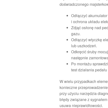
doświadczonego majsterkow
Odłączyć akumulator
i ochrona układu elek
Zdjąć osłonę nad pe
gazu.
Odłączyć wtyczkę elek
lub uszkodzeń.
Odkręcić śruby mocuj
następnie zamontowa
Po montażu sprawdzi
test działania pedał
W wielu przypadkach elemen
konieczne przeprowadzenie a
przy użyciu narzędzia diagn
błędy związane z sygnałem 
usuwa nieprawidłowości.