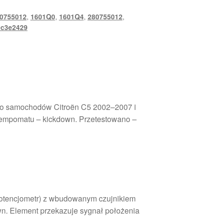
0755012
,
1601Q0
,
1601Q4
,
280755012
,
0c3e2429
do samochodów Citroën C5 2002–2007 i
tempomatu – kickdown. Przetestowano –
potencjometr) z wbudowanym czujnikiem
wn. Element przekazuje sygnał położenia