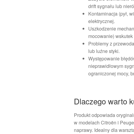
drift sygnału lub nie
Kontaminacja (pył, w
elektrycznej.
Uszkodzenie mechani
mocowanie) wskutek u
Problemy z przewodam
lub luźne styki.
Występowanie błędów
nieprawidłowym sygna
ograniczonej mocy, b
Dlaczego warto k
Produkt odpowiada orygina
w modelach Citroën i Peugeo
naprawy. Idealny dla warsz