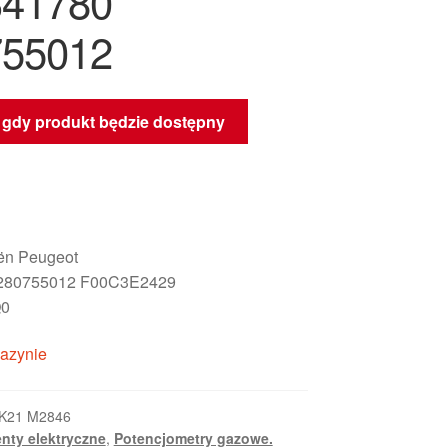
341780
755012
gdy produkt będzie dostępny
oën Peugeot
280755012 F00C3E2429
Q0
azynie
K21 M2846
nty elektryczne
,
Potencjometry gazowe.