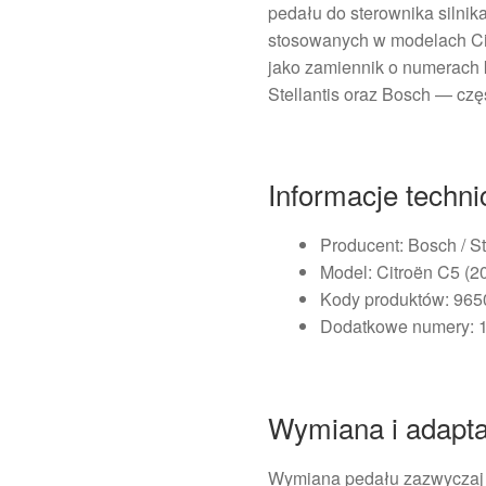
pedału do sterownika silnik
stosowanych w modelach Ci
jako zamiennik o numerach
Stellantis oraz Bosch — cz
Informacje techn
Producent: Bosch / St
Model: Citroën C5 (
Kody produktów: 96
Dodatkowe numery: 
Wymiana i adapta
Wymiana pedału zazwyczaj j