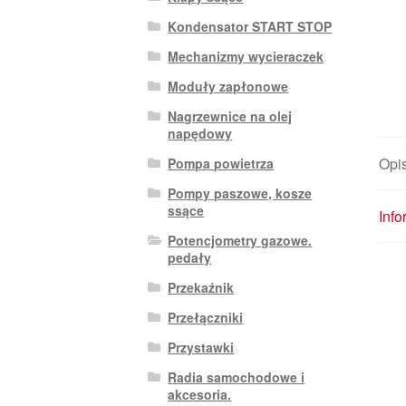
Kondensator START STOP
Mechanizmy wycieraczek
Moduły zapłonowe
Nagrzewnice na olej
napędowy
Opi
Pompa powietrza
Pompy paszowe, kosze
ssące
Inf
Potencjometry gazowe.
pedały
Przekaźnik
Przełączniki
Przystawki
Radia samochodowe i
akcesoria.