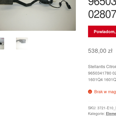
9650
0280
Powiadom, 
538,00
zł
Stellantis Citr
9650341780 0
1601Q4 1601
Brak w mag
SKU:
3721-E10_
Kategorie:
Eleme