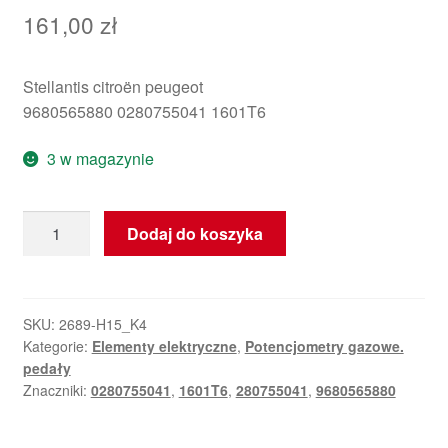
161,00
zł
Stellantis citroën peugeot
9680565880 0280755041 1601T6
3 w magazynie
ilość
Dodaj do koszyka
Pedał
gazu
Citroën
Peugeot
SKU:
2689-H15_K4
Kategorie:
Elementy elektryczne
,
Potencjometry gazowe.
0280755041
pedały
9680565880
Znaczniki:
0280755041
,
1601T6
,
280755041
,
9680565880
1601T6