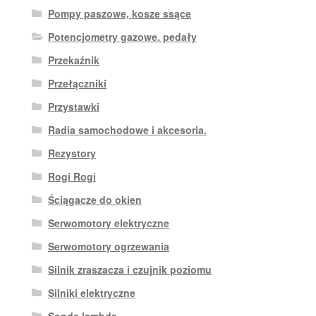
Pompy paszowe, kosze ssące
Potencjometry gazowe. pedały
Przekaźnik
Przełączniki
Przystawki
Radia samochodowe i akcesoria.
Rezystory
Rogi Rogi
Ściągacze do okien
Serwomotory elektryczne
Serwomotory ogrzewania
Silnik zraszacza i czujnik poziomu
Silniki elektryczne