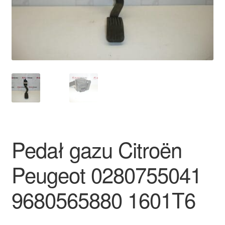
Płatności
Polityka prywatności
Procedura reklamacyjna
Skarga
Wózek
Pedał gazu Citroën
Zamówienia
Peugeot 0280755041
Zasady i warunki
9680565880 1601T6