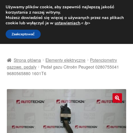
DOSTAWA od 31 zł
Używamy plików cookie, aby zapewnić najlepszą jakość
korzystania z naszej witryny.
Pn.-pt. 9:00-16:00
800 003 167
Możesz dowiedzieć się więcej o używanych przez nas plikach
cookie lub wyłączyć je w
ustawieniach
.< /p>
Przejdź
Przejdź
Menu
Zaakceptować
do
do
nawigacji
treści
Strona główna
Strona główna
Elementy elektryczne
Potencjometry
Dostawa
gazowe. pedały
Pedał gazu Citroën Peugeot 0280755041
9680565880 1601T6
Dostawa na cały świat
Kontakt
🔍
Moje konto
O nas