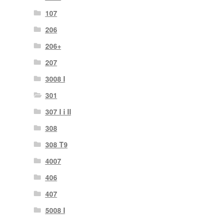
107
206
206+
207
3008 I
301
307 I i II
308
308 T9
4007
406
407
5008 I