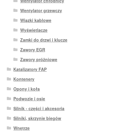
Wentylator chłodnicy
Wentylator grzewczy
Wiązki kablowe
Wyświetlacze
Zamki do drzwi i klucze
Zawory EGR
Zawory próżniowe
Katalizatory FAP
Kontenery
Opony i koła
Podwozie i osie
Silnik - części i akcesoria
Silniki, skrzynie biegów
Wnętrze