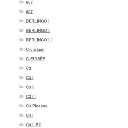
607
807
BERLINGO I
BERLINGO II
BERLINGO III
C-crosser
C-ELYSÉE
C2
C3 I
C3 II
C3 III
C3 Picasso
C4 I
C4 II B7