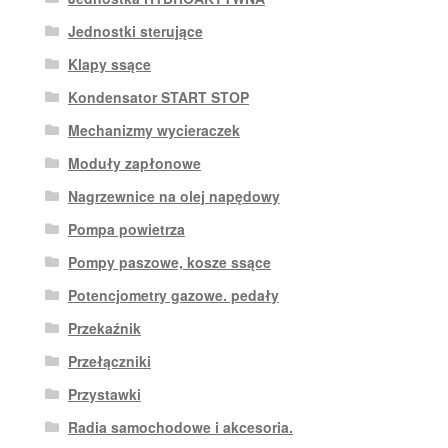
Jednostki sterujące
Klapy ssące
Kondensator START STOP
Mechanizmy wycieraczek
Moduły zapłonowe
Nagrzewnice na olej napędowy
Pompa powietrza
Pompy paszowe, kosze ssące
Potencjometry gazowe. pedały
Przekaźnik
Przełączniki
Przystawki
Radia samochodowe i akcesoria.