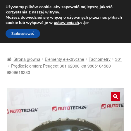
DOSTAWA od 31 zł
Używamy plików cookie, aby zapewnić najlepszą jakość
korzystania z naszej witryny.
Pn.-pt. 9:00-16:00
800 003 167
Możesz dowiedzieć się więcej o używanych przez nas plikach
cookie lub wyłączyć je w
ustawieniach
.< /p>
Przejdź
Przejdź
Menu
Zaakceptować
do
do
nawigacji
treści
Strona główna
Strona główna
Elementy elektryczne
Tachometry
301
Dostawa
Prędkościomierz Peugeot 301 62000 km 9805164580
9809616280
Dostawa na cały świat
Kontakt
🔍
Moje konto
O nas