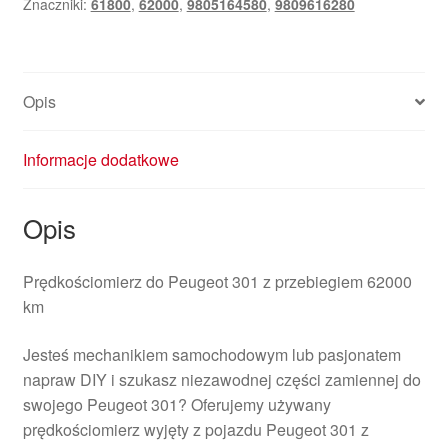
Znaczniki:
61800
,
62000
,
9805164580
,
9809616280
9805164580
9809616280
Opis
Informacje dodatkowe
Opis
Prędkościomierz do Peugeot 301 z przebiegiem 62000
km
Jesteś mechanikiem samochodowym lub pasjonatem
napraw DIY i szukasz niezawodnej części zamiennej do
swojego Peugeot 301? Oferujemy używany
prędkościomierz wyjęty z pojazdu Peugeot 301 z