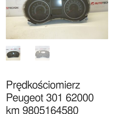
Płatności
Polityka prywatności
Procedura reklamacyjna
Skarga
Wózek
Zamówienia
Prędkościomierz
Zasady i warunki
Peugeot 301 62000
km 9805164580