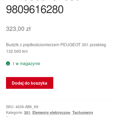
9809616280
323,00
zł
Budzik z prędkościomierzem PEUGEOT 301 przebieg
132 000 km
1 w magazynie
ilość
Dodaj do koszyka
Prędkościomierz
Peugeot
301
62000
SKU:
4639-AB6_K9
Kategorie:
301
,
Elementy elektryczne
,
Tachometry
km