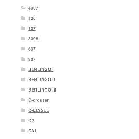
4007
406
407
5008 I
607
807
BERLINGO I
BERLINGO II
BERLINGO III
C-crosser
C-ELYSÉE
C2
C3 I