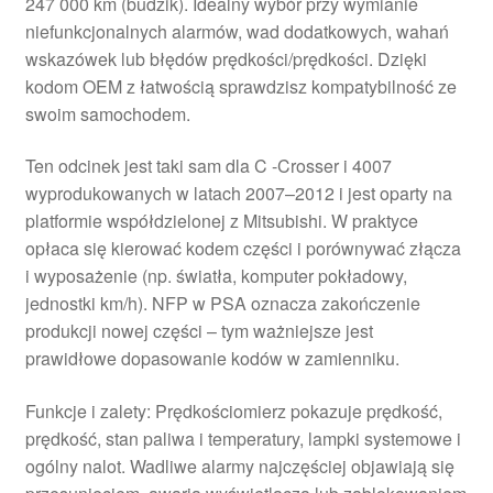
247 000 km (budzik). Idealny wybór przy wymianie
niefunkcjonalnych alarmów, wad dodatkowych, wahań
wskazówek lub błędów prędkości/prędkości. Dzięki
kodom OEM z łatwością sprawdzisz kompatybilność ze
swoim samochodem.
Ten odcinek jest taki sam dla C -Crosser i 4007
wyprodukowanych w latach 2007–2012 i jest oparty na
platformie współdzielonej z Mitsubishi. W praktyce
opłaca się kierować kodem części i porównywać złącza
i wyposażenie (np. światła, komputer pokładowy,
jednostki km/h). NFP w PSA oznacza zakończenie
produkcji nowej części – tym ważniejsze jest
prawidłowe dopasowanie kodów w zamienniku.
Funkcje i zalety: Prędkościomierz pokazuje prędkość,
prędkość, stan paliwa i temperatury, lampki systemowe i
ogólny nalot. Wadliwe alarmy najczęściej objawiają się