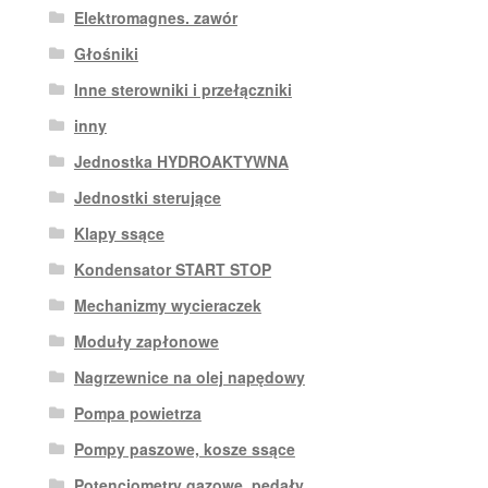
Elektromagnes. zawór
Głośniki
Inne sterowniki i przełączniki
inny
Jednostka HYDROAKTYWNA
Jednostki sterujące
Klapy ssące
Kondensator START STOP
Mechanizmy wycieraczek
Moduły zapłonowe
Nagrzewnice na olej napędowy
Pompa powietrza
Pompy paszowe, kosze ssące
Potencjometry gazowe. pedały