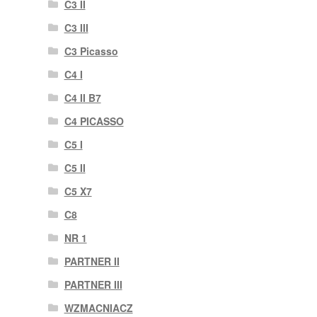
C3 II
C3 III
C3 Picasso
C4 I
C4 II B7
C4 PICASSO
C5 I
C5 II
C5 X7
C8
NR 1
PARTNER II
PARTNER III
WZMACNIACZ