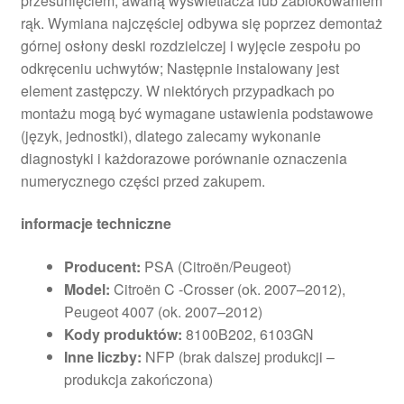
przesunięciem, awarią wyświetlacza lub zablokowaniem
rąk. Wymiana najczęściej odbywa się poprzez demontaż
górnej osłony deski rozdzielczej i wyjęcie zespołu po
odkręceniu uchwytów; Następnie instalowany jest
element zastępczy. W niektórych przypadkach po
montażu mogą być wymagane ustawienia podstawowe
(język, jednostki), dlatego zalecamy wykonanie
diagnostyki i każdorazowe porównanie oznaczenia
numerycznego części przed zakupem.
informacje techniczne
Producent:
PSA (Citroën/Peugeot)
Model:
Citroën C -Crosser (ok. 2007–2012),
Peugeot 4007 (ok. 2007–2012)
Kody produktów:
8100B202, 6103GN
Inne liczby:
NFP (brak dalszej produkcji –
produkcja zakończona)