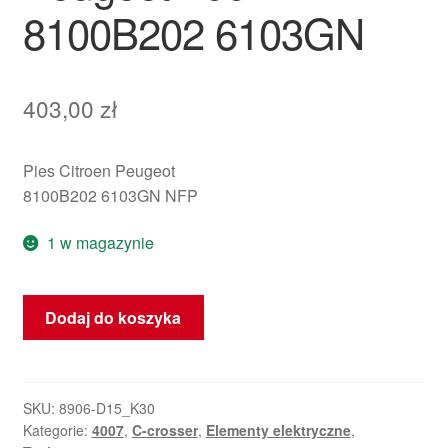
8100B202 6103GN
403,00
zł
Pies Citroen Peugeot
8100B202 6103GN NFP
1 w magazynie
ilość
Dodaj do koszyka
Obrotomierz
247000
km
Citroën
SKU:
8906-D15_K30
Kategorie:
4007
,
C-crosser
,
Elementy elektryczne
,
C-