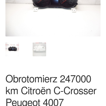
Płatności
Polityka prywatności
Procedura reklamacyjna
Skarga
Wózek
Zamówienia
Obrotomierz 247000
Zasady i warunki
km Citroën C-Crosser
Peugeot 4007