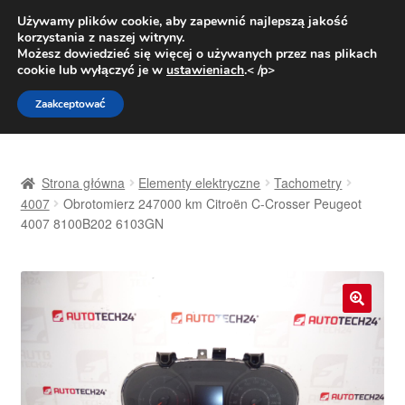
DOSTAWA od 31 zł
Używamy plików cookie, aby zapewnić najlepszą jakość
korzystania z naszej witryny.
Pn.-pt. 9:00-16:00
800 003 167
Możesz dowiedzieć się więcej o używanych przez nas plikach
cookie lub wyłączyć je w
ustawieniach
.< /p>
Przejdź
Przejdź
Menu
Zaakceptować
do
do
nawigacji
treści
Strona główna
Strona główna
Elementy elektryczne
Tachometry
Dostawa
4007
Obrotomierz 247000 km Citroën C-Crosser Peugeot
4007 8100B202 6103GN
Dostawa na cały świat
Kontakt
🔍
Moje konto
O nas