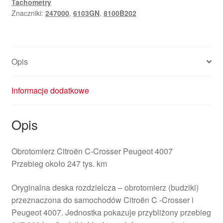
Tachometry
Crosser
Znaczniki:
247000
,
6103GN
,
8100B202
Peugeot
4007
8100B202
6103GN
Opis
Informacje dodatkowe
Opis
Obrotomierz Citroën C-Crosser Peugeot 4007
Przebieg około 247 tys. km
Oryginalna deska rozdzielcza – obrotomierz (budziki)
przeznaczona do samochodów Citroën C -Crosser i
Peugeot 4007. Jednostka pokazuje przybliżony przebieg