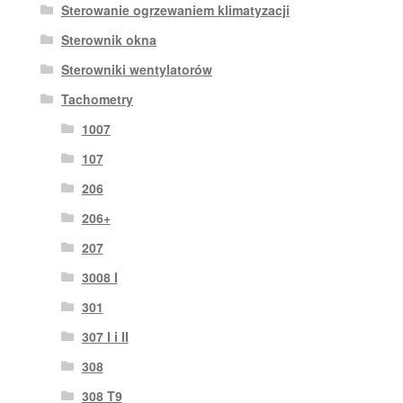
Sterowanie ogrzewaniem klimatyzacji
Sterownik okna
Sterowniki wentylatorów
Tachometry
1007
107
206
206+
207
3008 I
301
307 I i II
308
308 T9