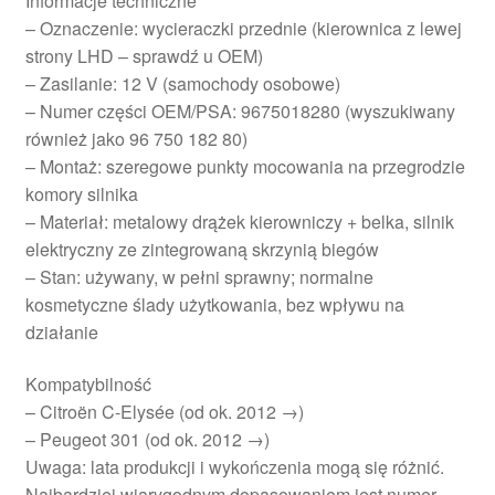
Informacje techniczne
– Oznaczenie: wycieraczki przednie (kierownica z lewej
strony LHD – sprawdź u OEM)
– Zasilanie: 12 V (samochody osobowe)
– Numer części OEM/PSA: 9675018280 (wyszukiwany
również jako 96 750 182 80)
– Montaż: szeregowe punkty mocowania na przegrodzie
komory silnika
– Materiał: metalowy drążek kierowniczy + belka, silnik
elektryczny ze zintegrowaną skrzynią biegów
– Stan: używany, w pełni sprawny; normalne
kosmetyczne ślady użytkowania, bez wpływu na
działanie
Kompatybilność
– Citroën C-Elysée (od ok. 2012 →)
– Peugeot 301 (od ok. 2012 →)
Uwaga: lata produkcji i wykończenia mogą się różnić.
Najbardziej wiarygodnym dopasowaniem jest numer