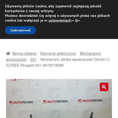
DOSTAWA od 31 zł
Używamy plików cookie, aby zapewnić najlepszą jakość
korzystania z naszej witryny.
Pn.-pt. 9:00-16:00
800 003 167
Możesz dowiedzieć się więcej o używanych przez nas plikach
cookie lub wyłączyć je w
ustawieniach
.< /p>
Przejdź
Przejdź
Menu
Zaakceptować
do
do
nawigacji
treści
Strona główna
Strona główna
Elementy elektryczne
Mechanizmy
Dostawa
wycieraczek
301
Mechanizm silnika wycieraczek Citroën C-
ELYSEE Peugeot 301 9675018280
Dostawa na cały świat
Kontakt
🔍
Moje konto
O nas