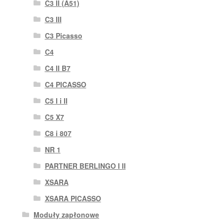
C3 II (A51)
C3 III
C3 Picasso
C4
C4 II B7
C4 PICASSO
C5 I i II
C5 X7
C8 i 807
NR 1
PARTNER BERLINGO I II
XSARA
XSARA PICASSO
Moduły zapłonowe