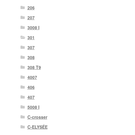
206
207
3008 I
301
307
308
308 T9
4007
406
407
5008 I
C-crosser
C-ELYSÉE