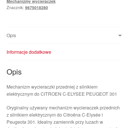
Mechanizmy wycieraczek
ELYSEE
Znacznik:
9675018280
Peugeot
301
9675018280
Opis
Informacje dodatkowe
Opis
Mechanizm wycieraczki przedniej z silnikiem
elektrycznym do CITROEN C-ELYSEE PEUGEOT 301
Oryginalny używany mechanizm wycieraczek przednich
z silnikiem elektrycznym do Citroëna C-Elysée i
Peugeota 301. Idealny zamiennik przy luzach w