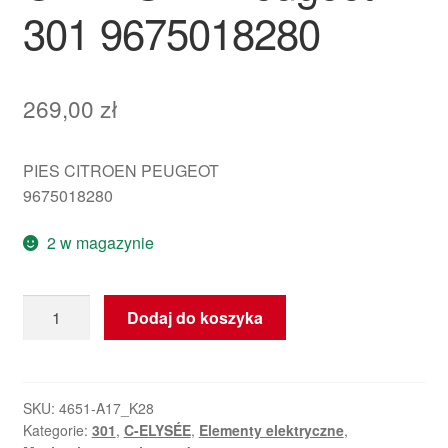
301 9675018280
269,00
zł
PIES CITROEN PEUGEOT
9675018280
2 w magazynie
ilość
Dodaj do koszyka
Mechanizm
silnika
wycieraczek
Citroën
SKU:
4651-A17_K28
Kategorie:
301
,
C-ELYSÉE
,
Elementy elektryczne
,
C-