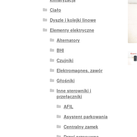
Ciało
Dyszle i kolejki linowe
Elementy elektryczne
Alternatory
BHI
Czujniki
Elektromagnes. zawór
Głośniki
Inne sterowniki i
przełączniki
AFIL
Asystent parkowania
Centralny zamek
Drzwi przesuwne