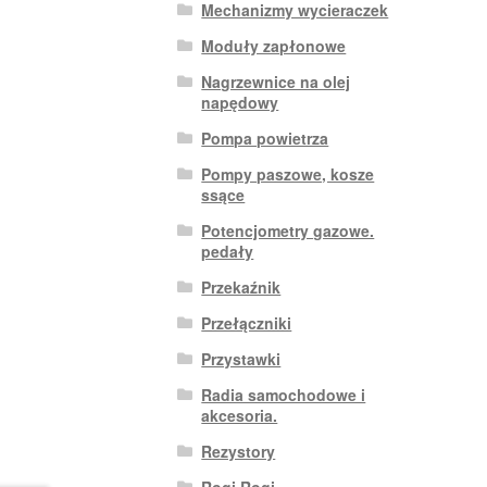
Mechanizmy wycieraczek
Moduły zapłonowe
Nagrzewnice na olej
napędowy
Pompa powietrza
Pompy paszowe, kosze
ssące
Potencjometry gazowe.
pedały
Przekaźnik
Przełączniki
Przystawki
Radia samochodowe i
akcesoria.
Rezystory
Rogi Rogi