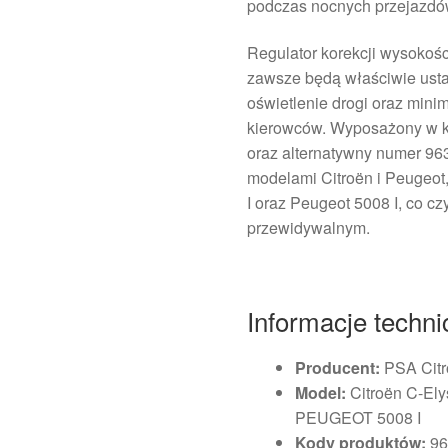
podczas nocnych przejazdó
Regulator korekcji wysokości
zawsze będą właściwie ust
oświetlenie drogi oraz minim
kierowców. Wyposażony w 
oraz alternatywny numer 96
modelami Citroën i Peugeot,
I oraz Peugeot 5008 I, co c
przewidywalnym.
Informacje techni
Producent:
PSA Citr
Model:
Citroën C-El
PEUGEOT 5008 I
Kody produktów:
96