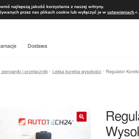
1 zł
Pn.-pt. 9
nić najlepszą jakość korzystania z naszej witryny.
żywanych przez nas plikach cookie lub wyłączyć je w
ustawieniach
.<
klamacje
Dostawa
wiat
Kontakt
Moje konto
O nas
Płatności
Polityka prywatności
 sterowniki i przełączniki
Lekka korekta wysokości
Regulator Korekc
mówienia
Zasady i warunki
Regula
Wysok
🔍