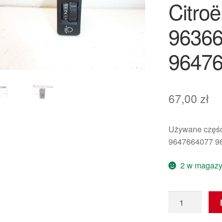
Citro
9636
9647
67,00
zł
Używane częśc
9647664077 9
2 w magazy
ilość
Regulator
Korekcji