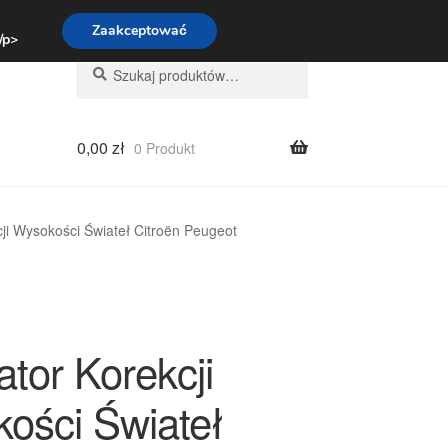
:00-16:00
800 003 167
Zaakceptować
 /p>
Szukaj:
Szukaj
0,00
zł
0 Produkt
ji Wysokości Świateł Citroën Peugeot
tor Korekcji
ości Świateł