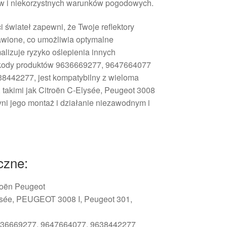
w i niekorzystnych warunków pogodowych.
 świateł zapewni, że Twoje reflektory
awione, co umożliwia optymalne
alizuje ryzyko oślepienia innych
kody produktów 9636669277, 9647664077
38442277, jest kompatybilny z wieloma
 takimi jak Citroën C-Elysée, Peugeot 3008
zyni jego montaż i działanie niezawodnym i
czne:
oën Peugeot
ysée, PEUGEOT 3008 I, Peugeot 301,
36669277, 9647664077, 9638442277