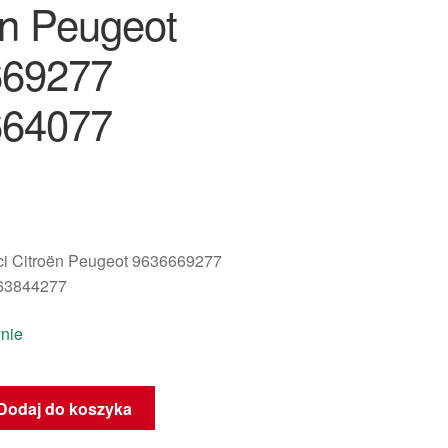
ën Peugeot
669277
664077
i Citroën Peugeot 9636669277
63844277
nie
Dodaj do koszyka