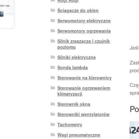
Ściągacze do okien
Serwomotory elektryczne
Serwomotory ogrzewania
Silnik zraszacza i czujnik
poziomu
Jeśl
Silniki elektryczne
Zast
Sonda lambda
pro
Sterowanie na kierownicy
Czę
Sterowanie ogrzewaniem
spra
klimatyzacji
Sterownik okna
Po
Sterowniki wentylatorów
Tachometry
Wagi pneumatyczne