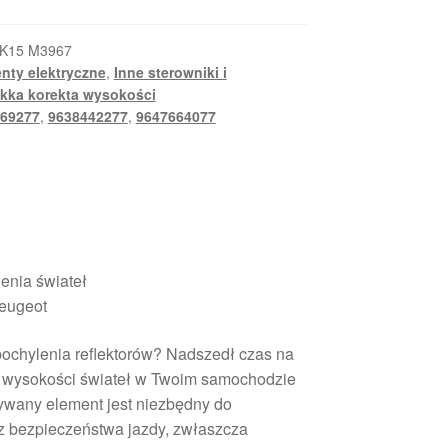
K15 M3967
nty elektryczne
,
Inne sterowniki i
kka korekta wysokości
69277
,
9638442277
,
9647664077
enia świateł
eugeot
pochylenia reflektorów? Nadszedł czas na
i wysokości świateł w Twoim samochodzie
żywany element jest niezbędny do
z bezpieczeństwa jazdy, zwłaszcza