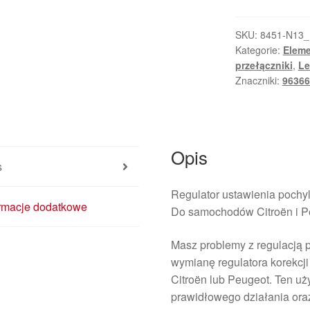
Wysokości
Świateł
SKU:
8451-N13_
Kategorie:
Eleme
Citroën
przełączniki
,
Le
Peugeot
Znaczniki:
96366
9636669277
9647664077
Opis
s
Regulator ustawienia pochyl
ormacje dodatkowe
Do samochodów Citroën i P
Masz problemy z regulacją 
wymianę regulatora korekcj
Citroën lub Peugeot. Ten u
prawidłowego działania ora