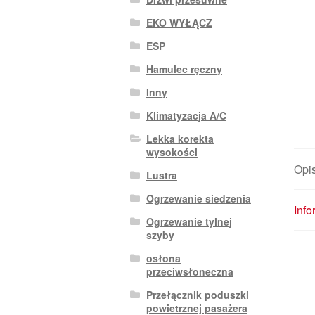
EKO WYŁĄCZ
ESP
Hamulec ręczny
Inny
Klimatyzacja A/C
Lekka korekta
wysokości
Opi
Lustra
Ogrzewanie siedzenia
Inf
Ogrzewanie tylnej
szyby
osłona
przeciwsłoneczna
Przełącznik poduszki
powietrznej pasażera