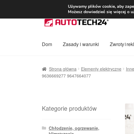
DOSTAWA od 3
Używamy plików cookie, aby zapew
Możesz dowiedzieć się więcej o u
Przejdź
Przejdź
do
do
nawigacji
treści
Dom
Zasady i warunki
Zwroty i re
Strona główna
Dostawa
Dostawa na cały ś
Strona główna
Elementy elektryczne
Inne
9636669277 9647664077
Procedura reklamacyjna
Skarga
Wózek
Za
Kategorie produktów
Chłodzenie, ogrzewanie,
klimatyzacja