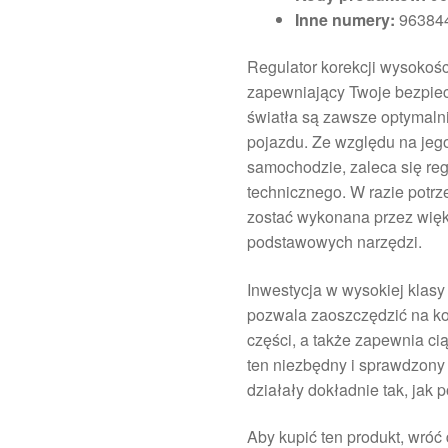
Inne numery:
96384
Regulator korekcji wysokośc
zapewniający Twoje bezpiecz
światła są zawsze optymaln
pojazdu. Ze względu na jego
samochodzie, zaleca się re
technicznego. W razie potr
zostać wykonana przez wię
podstawowych narzędzi.
Inwestycja w wysokiej klasy 
pozwala zaoszczędzić na k
części, a także zapewnia c
ten niezbędny i sprawdzony 
działały dokładnie tak, jak 
Aby kupić ten produkt, wróć