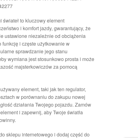
42277
i świateł to kluczowy element
eństwo i komfort jazdy, gwarantujący, że
ie ustawione niezależnie od obciążenia
 funkcję i częste użytkowanie w
gularne sprawdzanie jego stanu
zeby wymiana jest stosunkowo prosta i może
kszość majsterkowiczów za pomocą
używany element, taki jak ten regulator,
osztach w porównaniu do zakupu nowej
iągłość działania Twojego pojazdu. Zamów
element i zapewnij, aby Twoje światła
powinny.
 do sklepu internetowego i dodaj część do