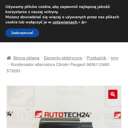
DOSTAWA od 31 zł
Używamy plików cookie, aby zapewnić najlepszą jakość
korzystania z naszej witryny.
Pn.-pt. 9:00-16:00
800 003 167
Możesz dowiedzieć się więcej o używanych przez nas plikach
cookie lub wyłączyć je w
ustawieniach
.< /p>
Przejdź
Przejdź
Menu
Zaakceptować
do
do
nawigacji
treści
Strona główna
Strona główna
Elementy elektryczne
Przekaźnik
inny
Dostawa
Kondensator alternatora Citroën Peugeot 9656112480
573293
Dostawa na cały świat
Kontakt
🔍
Moje konto
O nas