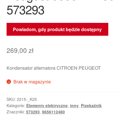
573293
Powiadom, gdy produkt będzie dostępny
269,00
zł
Kondensator alternatora CITROEN PEUGEOT
Brak w magazynie
SKU:
2215-_K25
Kategorie:
Elementy elektryczne
,
inny
,
Przekaźnik
Znaczniki:
573293
,
9656112480