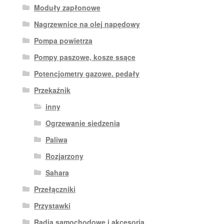
Moduły zapłonowe
Nagrzewnice na olej napędowy
Pompa powietrza
Pompy paszowe, kosze ssące
Potencjometry gazowe. pedały
Przekaźnik
inny
Ogrzewanie siedzenia
Paliwa
Rozjarzony
Sahara
Przełączniki
Przystawki
Radia samochodowe i akcesoria.