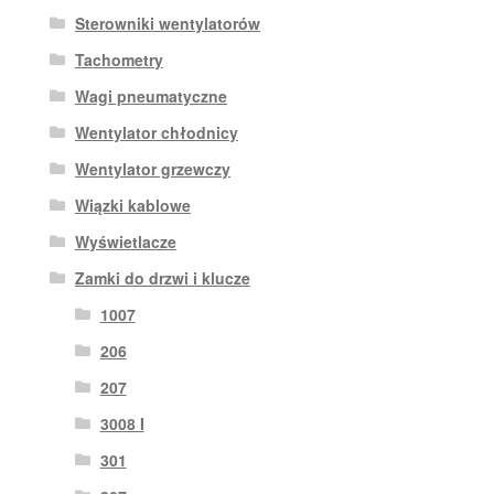
Sterowniki wentylatorów
Tachometry
Wagi pneumatyczne
Wentylator chłodnicy
Wentylator grzewczy
Wiązki kablowe
Wyświetlacze
Zamki do drzwi i klucze
1007
206
207
3008 I
301