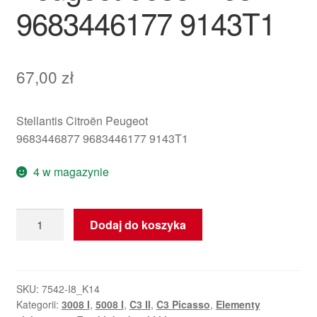
9683446177 9143T1
67,00
zł
Stellantis Citroën Peugeot
9683446877 9683446177 9143T1
4 w magazynie
ilość
Dodaj do koszyka
Klamka
wewnętrzna
lewych
drzwi
SKU:
7542-I8_K14
Kategorii:
3008 I
,
5008 I
,
C3 II
,
C3 Picasso
,
Elementy
Citroën