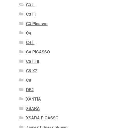
C3 II
C3 III
C3 Picasso
C4
C4 II
C4 PICASSO
C5 I i II
C5 X7
C8
DS4
XANTIA
XSARA
XSARA PICASSO
Zamek tylnej pokrywy