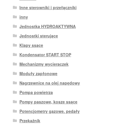
Inne sterowniki i przełączniki
inny
Jednostka HYDROAKTYWNA
Jednostki sterujące
Klapy ssące
Kondensator START STOP
Mechanizmy wycieraczek
Moduły zapłonowe
Nagrzewnice na olej napędowy
Pompa powietrza
Pompy paszowe, kosze ssące
Potencjometry gazowe. pedały
Przekaźnik