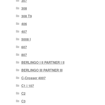
307
308
308 T9
406
407
5008 I
607
807
BERLINGO I II PARTNER I II
BERLINGO III PARTNER III
C-Crosser 4007
C1 i 107
C2
C3