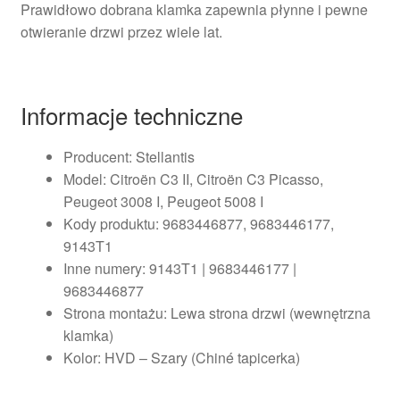
Prawidłowo dobrana klamka zapewnia płynne i pewne
otwieranie drzwi przez wiele lat.
Informacje techniczne
Producent: Stellantis
Model: Citroën C3 II, Citroën C3 Picasso,
Peugeot 3008 I, Peugeot 5008 I
Kody produktu: 9683446877, 9683446177,
9143T1
Inne numery: 9143T1 | 9683446177 |
9683446877
Strona montażu: Lewa strona drzwi (wewnętrzna
klamka)
Kolor: HVD – Szary (Chiné tapicerka)