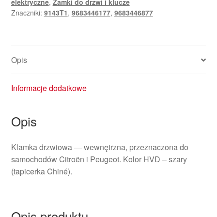
elektryczne
,
Zamki do drzwi i klucze
Peugeot
Znaczniki:
9143T1
,
9683446177
,
9683446877
9683446877
9683446177
9143T1
Opis
Informacje dodatkowe
Opis
Klamka drzwiowa — wewnętrzna, przeznaczona do
samochodów Citroën i Peugeot. Kolor HVD – szary
(tapicerka Chiné).
Opis produktu