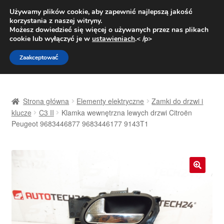
DOSTAWA od 31 zł
Używamy plików cookie, aby zapewnić najlepszą jakość
korzystania z naszej witryny.
Pn.-pt. 9:00-16:00
800 003 167
Możesz dowiedzieć się więcej o używanych przez nas plikach
cookie lub wyłączyć je w
ustawieniach
.< /p>
Przejdź
Przejdź
Menu
Zaakceptować
do
do
nawigacji
treści
Strona główna
Strona główna
Elementy elektryczne
Zamki do drzwi i
Dostawa
klucze
C3 II
Klamka wewnętrzna lewych drzwi Citroën
Peugeot 9683446877 9683446177 9143T1
Dostawa na cały świat
Kontakt
🔍
Moje konto
O nas