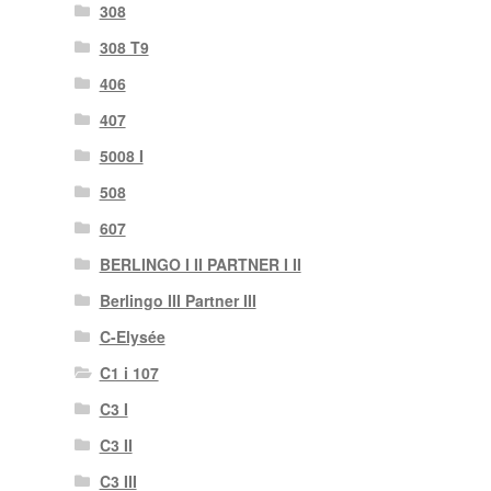
308
308 T9
406
407
5008 I
508
607
BERLINGO I II PARTNER I II
Berlingo III Partner III
C-Elysée
C1 i 107
C3 I
C3 II
C3 III