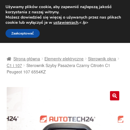
DOSTAWA od 31 zł
Używamy plików cookie, aby zapewnić najlepszą jakość
korzystania z naszej witryny.
Pn.-pt. 9:00-16:00
800 003 167
Możesz dowiedzieć się więcej o używanych przez nas plikach
cookie lub wyłączyć je w
ustawieniach
.< /p>
Przejdź
Przejdź
Menu
Zaakceptować
do
do
nawigacji
treści
Strona główna
Strona główna
Elementy elektryczne
Sterownik okna
Dostawa
C1 i 107
Sterownik Szyby Pasażera Czarny Citroën C1
Peugeot 107 6554KZ
Dostawa na cały świat
Kontakt
🔍
Moje konto
O nas