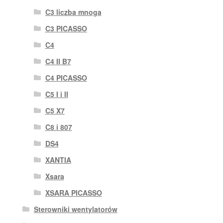
C3 liczba mnoga
C3 PICASSO
C4
C4 II B7
C4 PICASSO
C5 I i II
C5 X7
C8 i 807
DS4
XANTIA
Xsara
XSARA PICASSO
Sterowniki wentylatorów