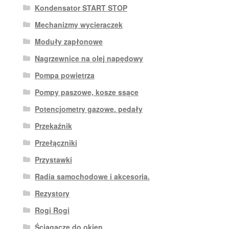
Kondensator START STOP
Mechanizmy wycieraczek
Moduły zapłonowe
Nagrzewnice na olej napędowy
Pompa powietrza
Pompy paszowe, kosze ssące
Potencjometry gazowe. pedały
Przekaźnik
Przełączniki
Przystawki
Radia samochodowe i akcesoria.
Rezystory
Rogi Rogi
Ściągacze do okien