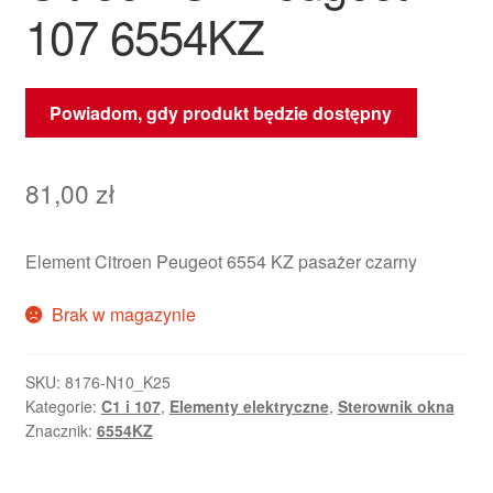
107 6554KZ
Powiadom, gdy produkt będzie dostępny
81,00
zł
Element Citroen Peugeot 6554 KZ pasażer czarny
Brak w magazynie
SKU:
8176-N10_K25
Kategorie:
C1 i 107
,
Elementy elektryczne
,
Sterownik okna
Znacznik:
6554KZ