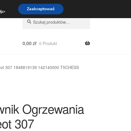
:00-16:00
800 003 167
Zaakceptować
 /p>
Szukaj:
Szukaj
0,00
zł
0 Produkt
geot 307 1848819139 142140000 T5CHESS
wnik Ogrzewania
ot 307