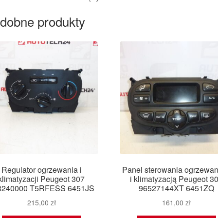
dobne produkty
Regulator ogrzewania i
Panel sterowania ogrzewa
klimatyzacji Peugeot 307
i klimatyzacją Peugeot 3
3240000 T5RFESS 6451JS
96527144XT 6451ZQ
215,00
zł
161,00
zł