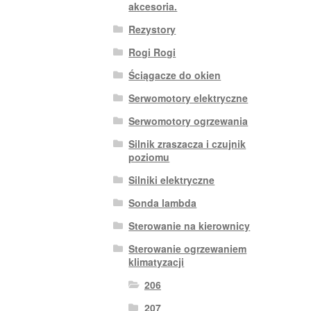
akcesoria.
Rezystory
Rogi Rogi
Ściągacze do okien
Serwomotory elektryczne
Serwomotory ogrzewania
Silnik zraszacza i czujnik
poziomu
Silniki elektryczne
Sonda lambda
Sterowanie na kierownicy
Sterowanie ogrzewaniem
klimatyzacji
206
207