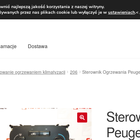
1 zł
Pn.-pt. 9
nić najlepszą jakość korzystania z naszej witryny.
żywanych przez nas plikach cookie lub wyłączyć je w
ustawieniach
.<
klamacje
Dostawa
wiat
Kontakt
Moje konto
O nas
Płatności
Polityka prywatności
owanie ogrzewaniem klimatyzacji
206
Sterownik Ogrzewania Peu
mówienia
Zasady i warunki
Stero
Peuge
🔍