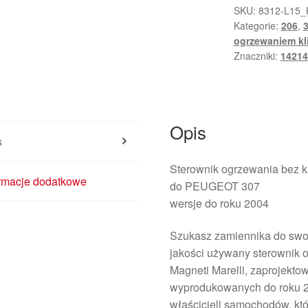
SKU:
8312-L15_
Kategorie:
206
,
ogrzewaniem kl
Znaczniki:
14214
Opis
s
Sterownik ogrzewania bez k
ormacje dodatkowe
do PEUGEOT 307
wersje do roku 2004
Szukasz zamiennika do swo
jakości używany sterownik
Magneti Marelli, zaprojekto
wyprodukowanych do roku 20
właścicieli samochodów, kt