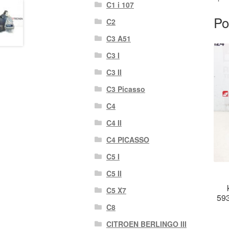
C1 i 107
Po
C2
C3 A51
C3 I
C3 II
C3 Picasso
C4
C4 II
C4 PICASSO
C5 I
C5 II
C5 X7
59
C8
CITROEN BERLINGO III