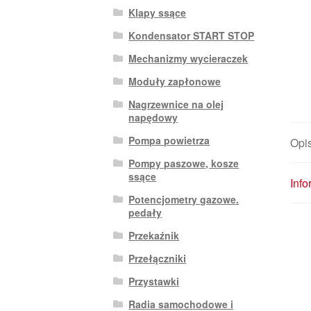
Klapy ssące
Kondensator START STOP
Mechanizmy wycieraczek
Moduły zapłonowe
Nagrzewnice na olej
napędowy
Pompa powietrza
Opi
Pompy paszowe, kosze
ssące
Inf
Potencjometry gazowe.
pedały
Przekaźnik
Przełączniki
Przystawki
Radia samochodowe i