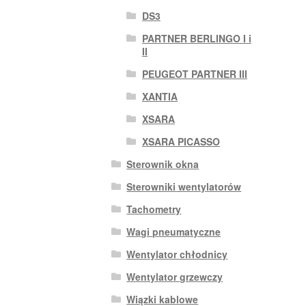
DS3
PARTNER BERLINGO I i
II
PEUGEOT PARTNER III
XANTIA
XSARA
XSARA PICASSO
Sterownik okna
Sterowniki wentylatorów
Tachometry
Wagi pneumatyczne
Wentylator chłodnicy
Wentylator grzewczy
Wiązki kablowe