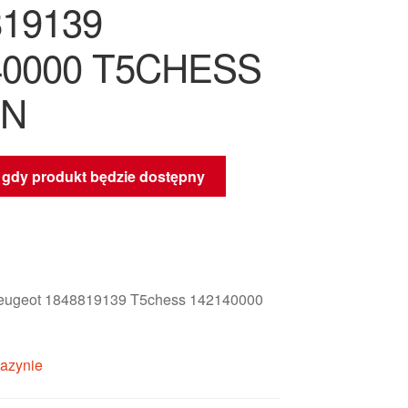
819139
40000 T5CHESS
JN
gdy produkt będzie dostępny
eugeot 1848819139 T5chess 142140000
azynie