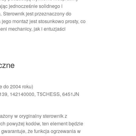
jąc jednocześnie solidnego i
 Sterownik jest przeznaczony do
a jego montaż jest stosunkowo prosty, co
ni mechanicy, jak i entuzjaści
iczne
 do 2004 roku)
39, 142140000, T5CHESS, 6451JN
sażony w oryginalny sterownik z
ch powyżej kodów, ten element będzie
 gwarantuje, że funkcja ogrzewania w