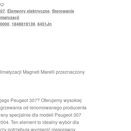
K2
307
,
Elementy elektryczne
,
Sterowanie
imatyzacji
0000
,
1848819139
,
6451Jn
limatyzacji Magneti Marelli przeznaczony
jego Peugeot 307? Oferujemy wysokiej
 ogrzewania od renomowanego producenta
wany specjalnie dla modeli Peugeot 307
04. Ten element to idealny wybór dla
órzy potrzebują wymienić niesprawny