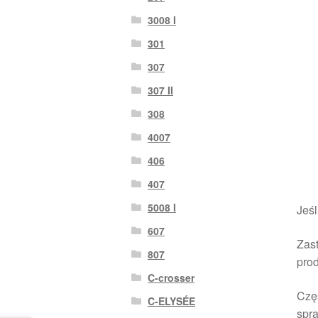
3008 I
301
307
307 II
308
4007
406
407
5008 I
Jeśl
607
Zast
807
pro
C-crosser
Czę
C-ELYSÉE
spra