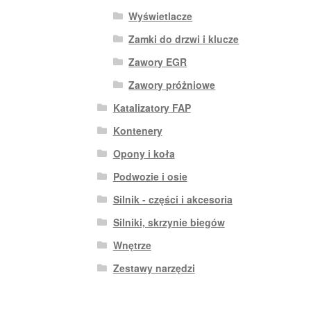
Wyświetlacze
Zamki do drzwi i klucze
Zawory EGR
Zawory próżniowe
Katalizatory FAP
Kontenery
Opony i koła
Podwozie i osie
Silnik - części i akcesoria
Silniki, skrzynie biegów
Wnętrze
Zestawy narzędzi