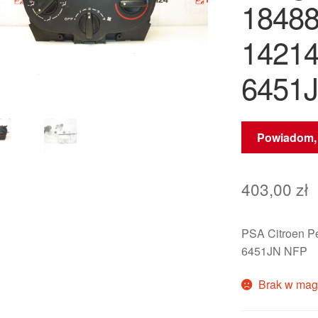
1848
1421
6451
Powiadom, 
403,00
zł
PSA Citroen P
6451JN NFP
Brak w mag