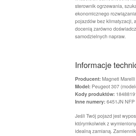
sterownik ogrzewania, szuka
ekonomicznego rozwiązania.
pojazdów bez klimatyzacji, 
docenią zarówno doświadcze
samodzielnych napraw.
Informacje techn
Producent:
Magneti Marelli
Model:
Peugeot 307 (modele
Kody produktów:
18488191
Inne numery:
6451JN NFP
Jeśli Twój pojazd jest wypo
którymkolwiek z wymieniony
idealną zamianą. Zamiennik