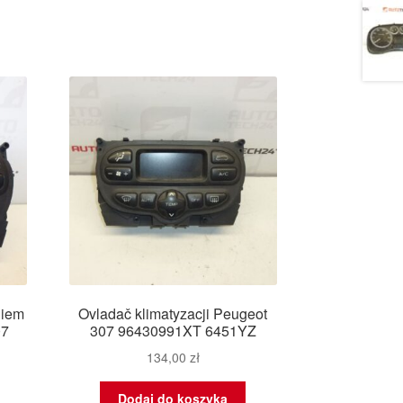
niem
Ovladač klimatyzacji Peugeot
07
307 96430991XT 6451YZ
134,00
zł
Dodaj do koszyka