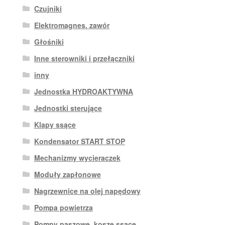
Czujniki
Elektromagnes. zawór
Głośniki
Inne sterowniki i przełączniki
inny
Jednostka HYDROAKTYWNA
Jednostki sterujące
Klapy ssące
Kondensator START STOP
Mechanizmy wycieraczek
Moduły zapłonowe
Nagrzewnice na olej napędowy
Pompa powietrza
Pompy paszowe, kosze ssące