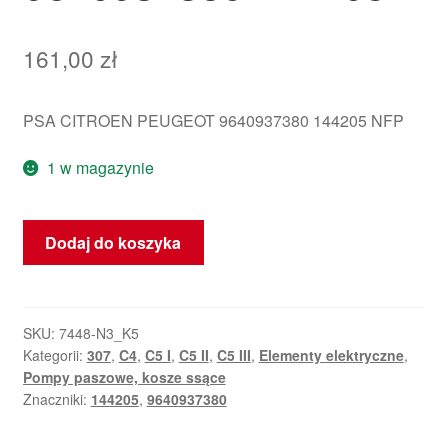
161,00
zł
PSA CITROEN PEUGEOT 9640937380 144205 NFP
1 w magazynie
ilość
Dodaj do koszyka
Elektryczna
Pompa
Płynu
Chłodzącego
SKU:
7448-N3_K5
Kategorii:
307
,
C4
,
C5 I
,
C5 II
,
C5 III
,
Elementy elektryczne
,
9640937380
Pompy paszowe, kosze ssące
144205
Znaczniki:
144205
,
9640937380