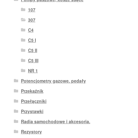
107
307
C4
C5 I
C5 II
C5 III
NR 1
Potencjometry gazowe. pedały
Przekaźnik
Przełączniki
Przystawki
Radia samochodowe i akcesoria.
Rezystory