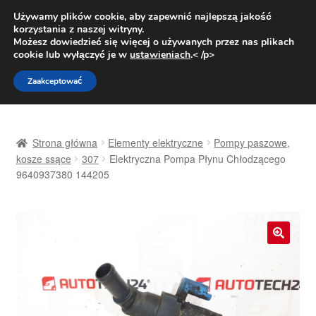
DOSTAWA od 31 zł
Używamy plików cookie, aby zapewnić najlepszą jakość
korzystania z naszej witryny.
Pn.-pt. 9:00-16:00
800 003 167
Możesz dowiedzieć się więcej o używanych przez nas plikach
cookie lub wyłączyć je w
ustawieniach
.< /p>
Przejdź
Przejdź
Menu
Zaakceptować
do
do
nawigacji
treści
Strona główna
Strona główna
Elementy elektryczne
Pompy paszowe,
Dostawa
kosze ssące
307
Elektryczna Pompa Płynu Chłodzącego
9640937380 144205
Dostawa na cały świat
Kontakt
🔍
Moje konto
O nas