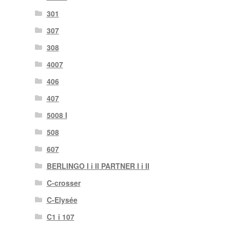
301
307
308
4007
406
407
5008 I
508
607
BERLINGO I i II PARTNER I i II
C-crosser
C-Elysée
C1 i 107