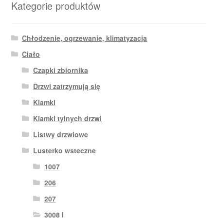
Kategorie produktów
Chłodzenie, ogrzewanie, klimatyzacja
Ciało
Czapki zbiornika
Drzwi zatrzymują się
Klamki
Klamki tylnych drzwi
Listwy drzwiowe
Lusterko wsteczne
1007
206
207
3008 I