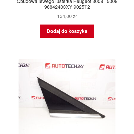
Obudowa lewego lusterka Peugeot 3008 i 5008
96842433XY 9025T2
134,00
zł
Dodaj do koszyka