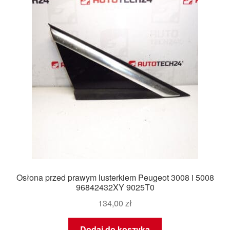
Płatności
Polityka prywatności
Procedura reklamacyjna
Skarga
Wózek
Zamówienia
Osłona przed prawym lusterkiem Peugeot 3008 i 5008
Zasady i warunki
96842432XY 9025T0
134,00
zł
Dodaj do koszyka