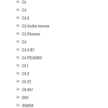
C2
C3
C3 II
C3 liczba mnoga
C3 Picasso
C4
C4 II B7
C4 PICASSO
C5 I
C5 II
C5 X7
C8 807
DS4
XSARA