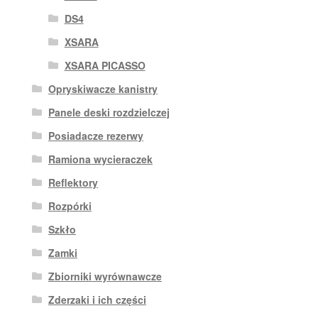
DS4
XSARA
XSARA PICASSO
Opryskiwacze kanistry
Panele deski rozdzielczej
Posiadacze rezerwy
Ramiona wycieraczek
Reflektory
Rozpórki
Szkło
Zamki
Zbiorniki wyrównawcze
Zderzaki i ich części