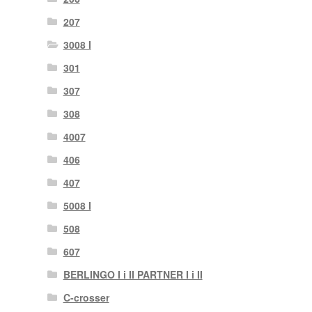
207
3008 I
301
307
308
4007
406
407
5008 I
508
607
BERLINGO I i II PARTNER I i II
C-crosser