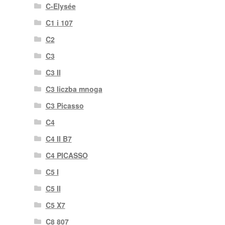
C-Elysée
C1 i 107
C2
C3
C3 II
C3 liczba mnoga
C3 Picasso
C4
C4 II B7
C4 PICASSO
C5 I
C5 II
C5 X7
C8 807