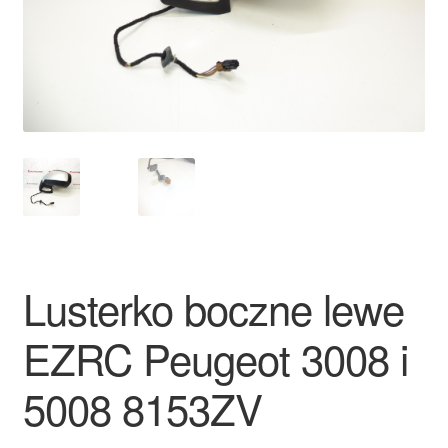
Płatności
Polityka prywatności
Procedura reklamacyjna
Skarga
Wózek
Lusterko boczne lewe
Zamówienia
EZRC Peugeot 3008 i
Zasady i warunki
5008 8153ZV