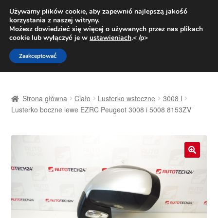
DOSTAWA od 31 zł
Używamy plików cookie, aby zapewnić najlepszą jakość
korzystania z naszej witryny.
Pn.-pt. 9:00-16:00
800 003 167
Możesz dowiedzieć się więcej o używanych przez nas plikach
cookie lub wyłączyć je w
ustawieniach
.< /p>
Przejdź
Przejdź
Menu
Zaakceptować
do
do
nawigacji
treści
Strona główna
Strona główna
Ciało
Lusterko wsteczne
3008 I
Dostawa
Lusterko boczne lewe EZRC Peugeot 3008 i 5008 8153ZV
Dostawa na cały świat
Kontakt
🔍
Moje konto
O nas