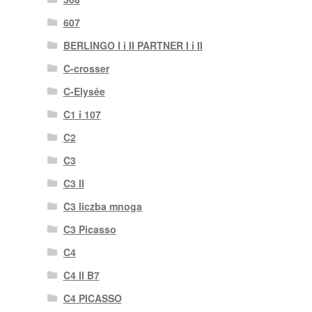
607
BERLINGO I i II PARTNER I i II
C-crosser
C-Elysée
C1 i 107
C2
C3
C3 II
C3 liczba mnoga
C3 Picasso
C4
C4 II B7
C4 PICASSO