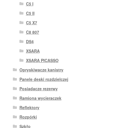
C5 I
C5 II
C5 X7
C8 807
DS4
XSARA
XSARA PICASSO
Opryskiwacze kanistry
Panele deski rozdzielczej
Posiadacze rezerwy
Ramiona wycieraczek
Reflektory
Rozpórki
Szkło