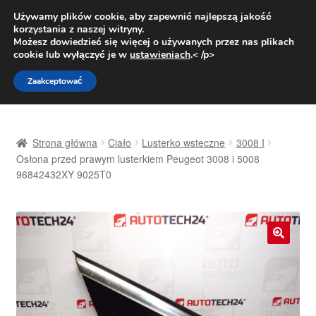
DOSTAWA od 31 zł
Używamy plików cookie, aby zapewnić najlepszą jakość
korzystania z naszej witryny.
Pn.-pt. 9:00-16:00
800 003 167
Możesz dowiedzieć się więcej o używanych przez nas plikach
cookie lub wyłączyć je w
ustawieniach
.< /p>
Przejdź
Przejdź
Menu
Zaakceptować
do
do
nawigacji
treści
Strona główna
Strona główna
Ciało
Lusterko wsteczne
3008 I
Dostawa
Osłona przed prawym lusterkiem Peugeot 3008 i 5008
96842432XY 9025T0
Dostawa na cały świat
Kontakt
🔍
Moje konto
O nas