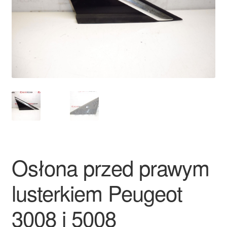
Płatności
Polityka prywatności
Procedura reklamacyjna
Skarga
Wózek
Zamówienia
Osłona przed prawym
Zasady i warunki
lusterkiem Peugeot
3008 i 5008