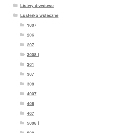
Listwy drzwiowe
Lusterko wsteczne
1007
206
207
3008 I
301
307
308
4007
406
407
5008 I
508