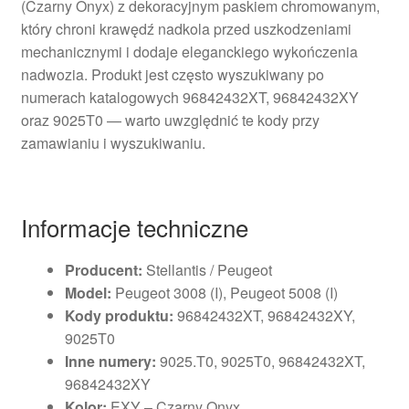
(Czarny Onyx) z dekoracyjnym paskiem chromowanym,
który chroni krawędź nadkola przed uszkodzeniami
mechanicznymi i dodaje eleganckiego wykończenia
nadwozia. Produkt jest często wyszukiwany po
numerach katalogowych 96842432XT, 96842432XY
oraz 9025T0 — warto uwzględnić te kody przy
zamawianiu i wyszukiwaniu.
Informacje techniczne
Producent:
Stellantis / Peugeot
Model:
Peugeot 3008 (I), Peugeot 5008 (I)
Kody produktu:
96842432XT, 96842432XY,
9025T0
Inne numery:
9025.T0, 9025T0, 96842432XT,
96842432XY
Kolor:
EXY – Czarny Onyx