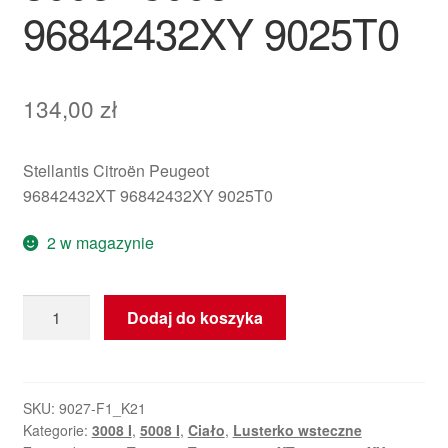
96842432XY 9025T0
134,00
zł
Stellantis Citroën Peugeot
96842432XT 96842432XY 9025T0
2 w magazynie
ilość
Dodaj do koszyka
Osłona
przed
prawym
lusterkiem
SKU:
9027-F1_K21
Kategorie:
3008 I
,
5008 I
,
Ciało
,
Lusterko wsteczne
Peugeot