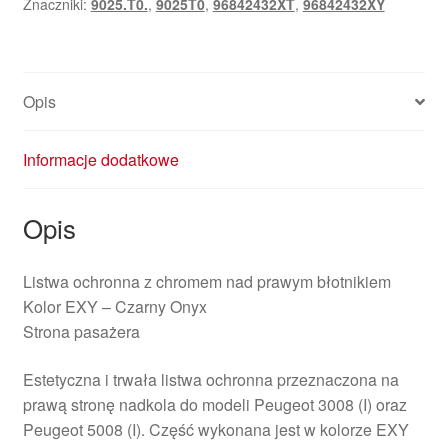
Znaczniki:
9025.T0.
,
9025T0
,
96842432XT
,
96842432XY
3008
i
5008
96842432XY
Opis
9025T0
Informacje dodatkowe
Opis
Listwa ochronna z chromem nad prawym błotnikiem
Kolor EXY – Czarny Onyx
Strona pasażera
Estetyczna i trwała listwa ochronna przeznaczona na
prawą stronę nadkola do modeli Peugeot 3008 (I) oraz
Peugeot 5008 (I). Część wykonana jest w kolorze EXY