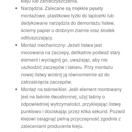
kleju lub zanieczyszczenia.
Narzędzia: Zalecane są miękkie pęsety
montażowe, plastikowe łyżki do tapicerki lub
dedykowane narzędzia do demontażu listew,
ścierny papier o drobnym ziarnie oraz środek
odtłuszczający.
Montaż mechaniczny: Jeżeli listwa jest
mocowana na zaczepy, delikatnie podważ stary
element i wyciągnij go, uważając, aby nie
uszkodzić zaczepów i lakieru. Przy montażu
nowej listwy wciśnij ją równomiernie aż do
zatrzaśnięcia zaczepów.
Montaż na taśmie/klei: Jeśli element montowany
jest na taśmie dwustronnej, użyj taśmy o
odpowiedniej wytrzymałości, przyklejając listwę
punktowo i dociskając przez kilka sekund. Pozwól
klejowi osiągnąć pełną przyczepność zgodnie z
zaleceniami producenta kleju.