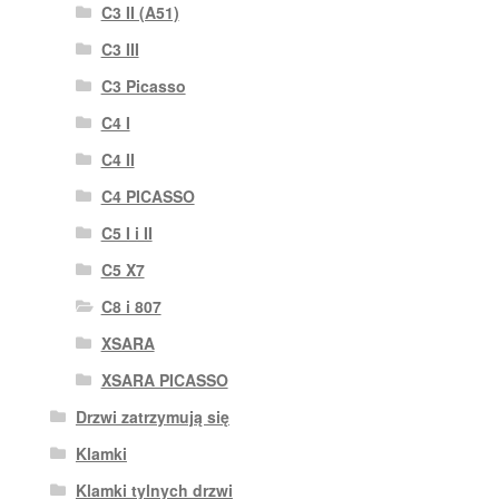
C3 II (A51)
C3 III
C3 Picasso
C4 I
C4 II
C4 PICASSO
C5 I i II
C5 X7
C8 i 807
XSARA
XSARA PICASSO
Drzwi zatrzymują się
Klamki
Klamki tylnych drzwi