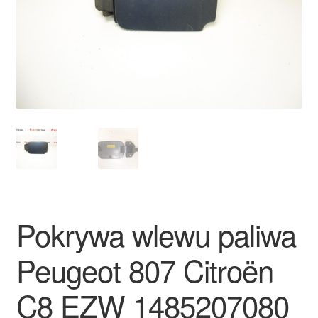
Płatności
Polityka prywatności
Procedura reklamacyjna
Skarga
Wózek
Zamówienia
Pokrywa wlewu paliwa
Zasady i warunki
Peugeot 807 Citroën
C8 EZW 1485207080