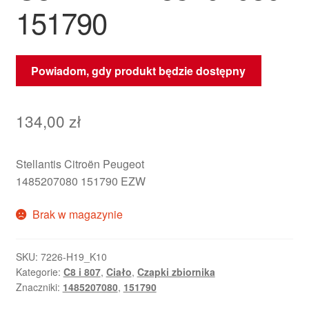
151790
Powiadom, gdy produkt będzie dostępny
134,00
zł
Stellantis Citroën Peugeot
1485207080 151790 EZW
Brak w magazynie
SKU:
7226-H19_K10
Kategorie:
C8 i 807
,
Ciało
,
Czapki zbiornika
Znaczniki:
1485207080
,
151790