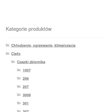
Kategorie produktów
Chłodzenie, ogrzewanie, klimatyzacja
Ciało
Czapki zbiornika
1007
206
207
3008
301
307