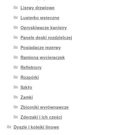
Listwy drzwiowe
Lusterko wsteczne
Opryskiwacze kanistry
Panele deski rozdzielczej
Posiadacze rezerwy
Ramiona wycieraczek
Reflektory
Rozpórki
Szkło
Zamki
Zbiorniki wyrównawcze
Zderzaki i ich części
Dyszle i kolejki linowe