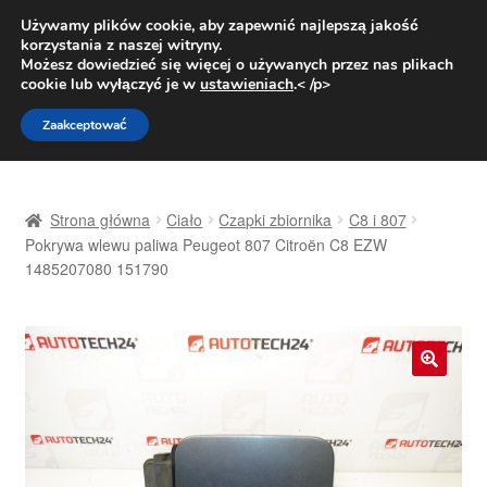
DOSTAWA od 31 zł
Używamy plików cookie, aby zapewnić najlepszą jakość
korzystania z naszej witryny.
Pn.-pt. 9:00-16:00
800 003 167
Możesz dowiedzieć się więcej o używanych przez nas plikach
cookie lub wyłączyć je w
ustawieniach
.< /p>
Przejdź
Przejdź
Menu
Zaakceptować
do
do
nawigacji
treści
Strona główna
Strona główna
Ciało
Czapki zbiornika
C8 i 807
Dostawa
Pokrywa wlewu paliwa Peugeot 807 Citroën C8 EZW
1485207080 151790
Dostawa na cały świat
Kontakt
🔍
Moje konto
O nas