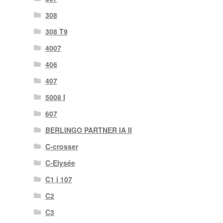
308
308 T9
4007
406
407
5008 I
607
BERLINGO PARTNER IA II
C-crosser
C-Elysée
C1 i 107
C2
C3