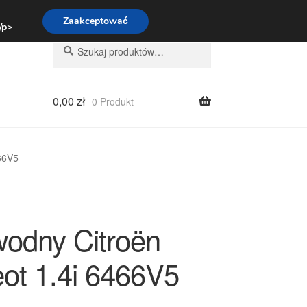
:00-16:00
800 003 167
Zaakceptować
 /p>
Szukaj:
Szukaj
0,00
zł
0 Produkt
66V5
odny Citroën
ot 1.4i 6466V5