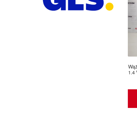
Wąż
1.4