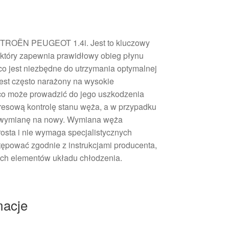
ITROËN PEUGEOT 1.4i. Jest to kluczowy
 który zapewnia prawidłowy obieg płynu
co jest niezbędne do utrzymania optymalnej
jest często narażony na wysokie
 co może prowadzić do jego uszkodzenia
kresową kontrolę stanu węża, a w przypadku
 wymianę na nowy. Wymiana węża
osta i nie wymaga specjalistycznych
tępować zgodnie z instrukcjami producenta,
ch elementów układu chłodzenia.
macje