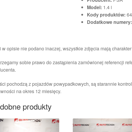
Model:
1.4 i
Kody produktów:
64
Dodatkowe numery
i w opisie nie podano inaczej, wszystkie zdjęcia mają charakte
rzegamy sobie prawo do zastąpienia zamówionej referencji re
ducenta.
ści pochodzą z pojazdów powypadkowych, są starannie kontrol
wności na okres 12 miesięcy.
dobne produkty