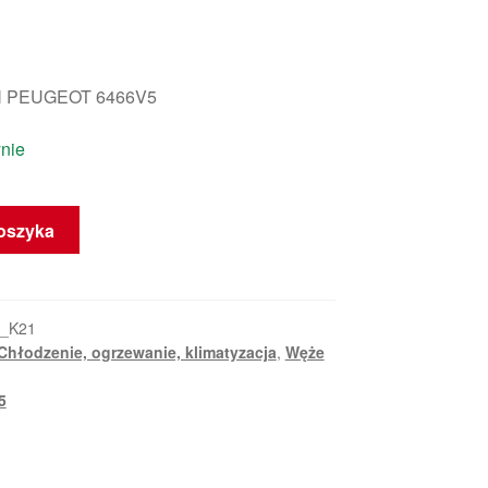
 PEUGEOT 6466V5
nie
oszyka
5_K21
Chłodzenie, ogrzewanie, klimatyzacja
,
Węże
5