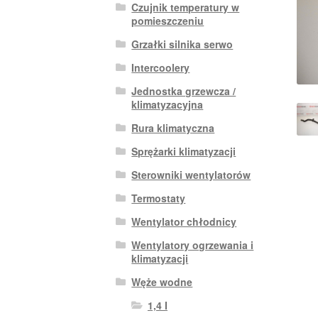
Czujnik temperatury w
pomieszczeniu
Grzałki silnika serwo
Intercoolery
Jednostka grzewcza /
klimatyzacyjna
Rura klimatyczna
Sprężarki klimatyzacji
Sterowniki wentylatorów
Termostaty
Wentylator chłodnicy
Wentylatory ogrzewania i
klimatyzacji
Węże wodne
1,4 I