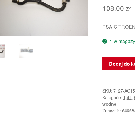
108,00
zł
PSA CITROEN
1 w magazy
ilość
Dodaj do k
Wąż
wodny
Citroën
Peugeot
SKU:
7127-AC1
Kategorie:
1,4 I
,
1.4i
wodne
6466V5
Znacznik:
6466V