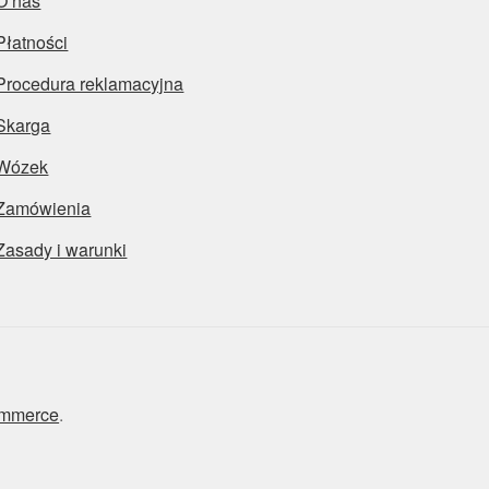
O nas
Płatności
Procedura reklamacyjna
Skarga
Wózek
Zamówienia
Zasady i warunki
ommerce
.