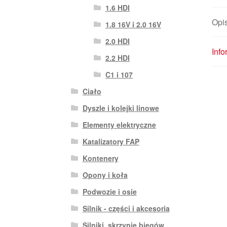
1.6 HDI
Opi
1.8 16V i 2.0 16V
2.0 HDI
Inf
2.2 HDI
C1 i 107
Ciało
Dyszle i kolejki linowe
Elementy elektryczne
Katalizatory FAP
Kontenery
Opony i koła
Podwozie i osie
Silnik - części i akcesoria
Silniki, skrzynie biegów