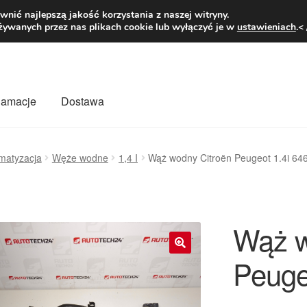
1 zł
Pn.-pt. 9
nić najlepszą jakość korzystania z naszej witryny.
żywanych przez nas plikach cookie lub wyłączyć je w
ustawieniach
.<
klamacje
Dostawa
wiat
Kontakt
Moje konto
O nas
Płatności
Polityka prywatności
imatyzacja
Węże wodne
1,4 I
Wąż wodny Citroën Peugeot 1.4i 64
mówienia
Zasady i warunki
Wąż w
Peuge
🔍