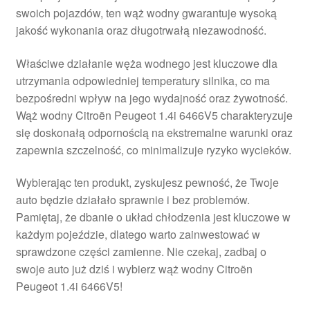
swoich pojazdów, ten wąż wodny gwarantuje wysoką
Płatności
jakość wykonania oraz długotrwałą niezawodność.
Polityka prywatności
Właściwe działanie węża wodnego jest kluczowe dla
utrzymania odpowiedniej temperatury silnika, co ma
Procedura reklamacyjna
bezpośredni wpływ na jego wydajność oraz żywotność.
Wąż wodny Citroën Peugeot 1.4i 6466V5 charakteryzuje
się doskonałą odpornością na ekstremalne warunki oraz
Skarga
zapewnia szczelność, co minimalizuje ryzyko wycieków.
Wózek
Wybierając ten produkt, zyskujesz pewność, że Twoje
auto będzie działało sprawnie i bez problemów.
Zamówienia
Pamiętaj, że dbanie o układ chłodzenia jest kluczowe w
każdym pojeździe, dlatego warto zainwestować w
Zasady i warunki
sprawdzone części zamienne. Nie czekaj, zadbaj o
swoje auto już dziś i wybierz wąż wodny Citroën
Peugeot 1.4i 6466V5!