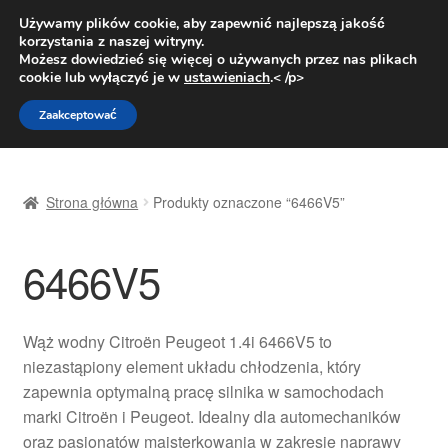
DOSTAWA od 31 zł
Używamy plików cookie, aby zapewnić najlepszą jakość
korzystania z naszej witryny.
Pn.-pt. 9:00-16:00
800 003 167
Możesz dowiedzieć się więcej o używanych przez nas plikach
cookie lub wyłączyć je w
ustawieniach
.< /p>
Przejdź
Przejdź
Menu
Zaakceptować
do
do
nawigacji
treści
Strona główna
Strona główna
Produkty oznaczone “6466V5”
Dostawa
6466V5
Dostawa na cały świat
Kontakt
Wąż wodny Citroën Peugeot 1.4i 6466V5 to
niezastąpiony element układu chłodzenia, który
Moje konto
zapewnia optymalną pracę silnika w samochodach
marki Citroën i Peugeot. Idealny dla automechaników
O nas
oraz pasjonatów majsterkowania w zakresie naprawy