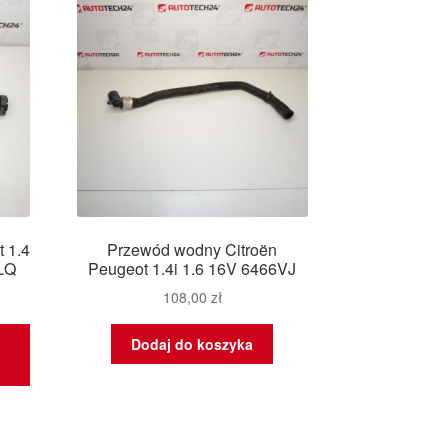
 1.4
Przewód wodny Citroën
6LQ
Peugeot 1.4i 1.6 16V 6466VJ
108,00
zł
Dodaj do koszyka