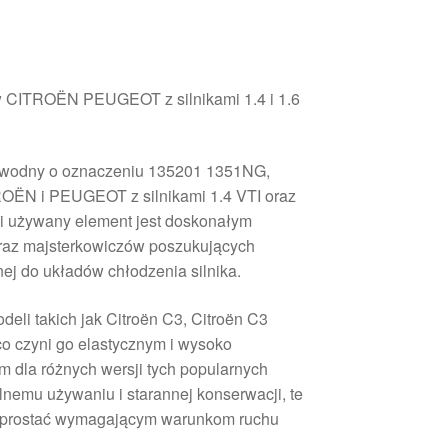
CITROËN PEUGEOT z silnikami 1.4 i 1.6
ż wodny o oznaczeniu 135201 1351NG,
ROËN i PEUGEOT z silnikami 1.4 VTI oraz
ci używany element jest doskonałym
az majsterkowiczów poszukujących
ej do układów chłodzenia silnika.
eli takich jak Citroën C3, Citroën C3
co czyni go elastycznym i wysoko
dla różnych wersji tych popularnych
lnemu używaniu i starannej konserwacji, te
sprostać wymagającym warunkom ruchu