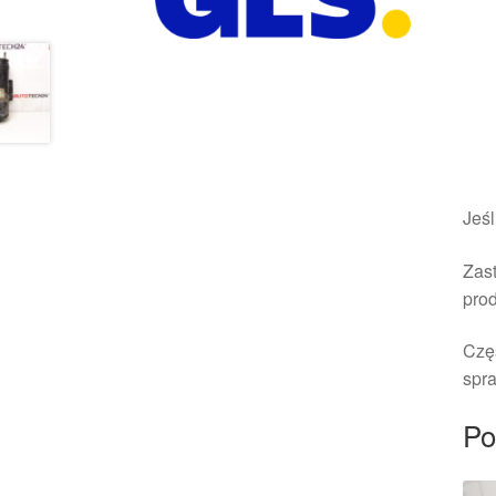
Jeśl
Zast
pro
Czę
spra
Po