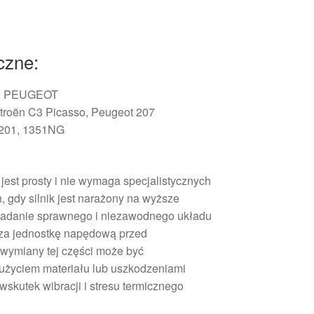
czne:
ËN PEUGEOT
itroën C3 Picasso, Peugeot 207
5201, 1351NG
est prosty i nie wymaga specjalistycznych
, gdy silnik jest narażony na wyższe
osiadanie sprawnego i niezawodnego układu
cza jednostkę napędową przed
wymiany tej części może być
życiem materiału lub uszkodzeniami
skutek wibracji i stresu termicznego