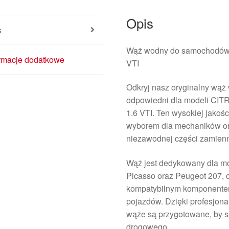
Opis
s
Wąż wodny do samochodów 
ormacje dodatkowe
VTI
Odkryj nasz oryginalny wą
odpowiedni dla modeli CIT
1.6 VTI. Ten wysokiej jakoś
wyborem dla mechaników or
niezawodnej części zamienn
Wąż jest dedykowany dla mod
Picasso oraz Peugeot 207, 
kompatybilnym komponentem 
pojazdów. Dzięki profesjona
wąże są przygotowane, by 
drogowego.