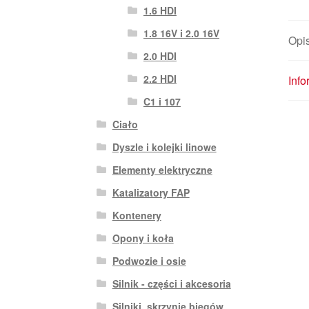
1.6 HDI
1.8 16V i 2.0 16V
Opi
2.0 HDI
2.2 HDI
Inf
C1 i 107
Ciało
Dyszle i kolejki linowe
Elementy elektryczne
Katalizatory FAP
Kontenery
Opony i koła
Podwozie i osie
Silnik - części i akcesoria
Silniki, skrzynie biegów