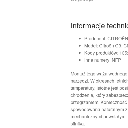
Informacje techni
Producent: CITRO
Model: Citroën C3, C
Kody produktów: 13
Inne numery: NFP
Montaż tego wąża wodnego j
narzędzi. W okresach letnich
temperatury, istotne jest p
chłodzenia, który zabezpie
przegrzaniem. Konieczność 
spowodowana naturalnym zu
mechanicznymi powstałymi w
silnika.