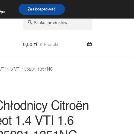
:00-16:00
800 003 167
Zaakceptować
 /p>
Szukaj:
Szukaj
0,00
zł
0 Produkt
 VTI 1.6 VTI 135201 1351NG
hłodnicy Citroën
ot 1.4 VTI 1.6