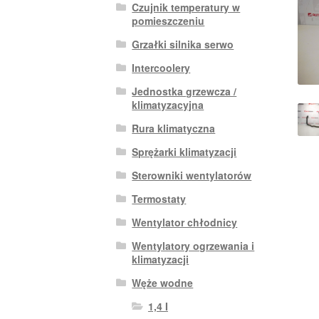
Czujnik temperatury w
pomieszczeniu
Grzałki silnika serwo
Intercoolery
Jednostka grzewcza /
klimatyzacyjna
Rura klimatyczna
Sprężarki klimatyzacji
Sterowniki wentylatorów
Termostaty
Wentylator chłodnicy
Wentylatory ogrzewania i
klimatyzacji
Węże wodne
1,4 I