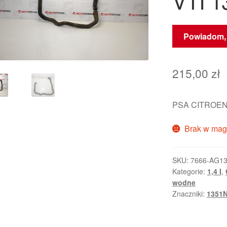
VTI 1
Powiadom, 
215,00
zł
PSA CITROEN
Brak w mag
SKU:
7666-AG1
Kategorie:
1,4 I
,
wodne
Znaczniki:
1351