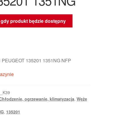
35201 1351NG
gdy produkt będzie dostępny
 PEUGEOT 135201 1351NG NFP
azynie
3_K39
Chłodzenie, ogrzewanie, klimatyzacja
,
Węże
NG
,
135201