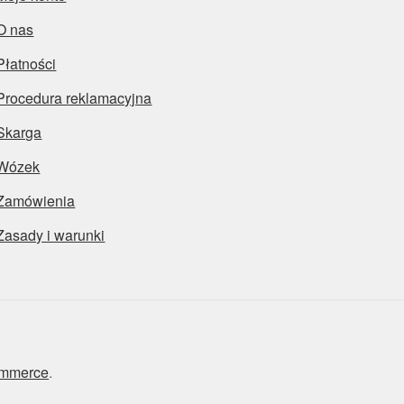
O nas
Płatności
Procedura reklamacyjna
Skarga
Wózek
Zamówienia
Zasady i warunki
ommerce
.