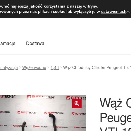
1 zł
Pn.-pt. 9
nić najlepszą jakość korzystania z naszej witryny.
żywanych przez nas plikach cookie lub wyłączyć je w
ustawieniach
.<
klamacje
Dostawa
wiat
Kontakt
Moje konto
O nas
Płatności
Polityka prywatności
imatyzacja
Węże wodne
1,4 I
Wąż Chłodnicy Citroën Peugeot 1.4
mówienia
Zasady i warunki
Wąż C
Peuge
🔍