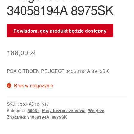
34058194A 8975SK
Powiadom, gdy produkt będzie dostępny
188,00
zł
PSA CITROEN PEUGEOT 34058194A 8975SK
Brak w magazynie
SKU:
7559-AD18_K17
Kategorie:
5008 I
,
Pasy bezpieczeństwa
,
Wnętrze
Znaczniki:
34058194A
,
8975SK