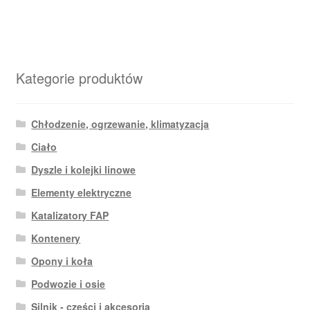
Kategorie produktów
Chłodzenie, ogrzewanie, klimatyzacja
Ciało
Dyszle i kolejki linowe
Elementy elektryczne
Katalizatory FAP
Kontenery
Opony i koła
Podwozie i osie
Silnik - części i akcesoria