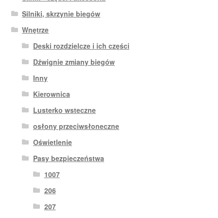
Silniki, skrzynie biegów
Wnętrze
Deski rozdzielcze i ich części
Dźwignie zmiany biegów
Inny
Kierownica
Lusterko wsteczne
osłony przeciwsłoneczne
Oświetlenie
Pasy bezpieczeństwa
1007
206
207