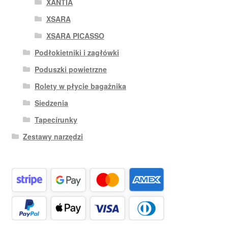
XANTIA
XSARA
XSARA PICASSO
Podłokietniki i zagłówki
Poduszki powietrzne
Rolety w płycie bagażnika
Siedzenia
Tapecírunky
Zestawy narzędzi