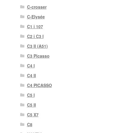
C-crosser
C-Elysée
C1 i 107
C2 i C3 I
C3 II (A51)
C3 Picasso
C4 I
C4 II
C4 PICASSO
C5 I
C5 II
C5 X7
C8