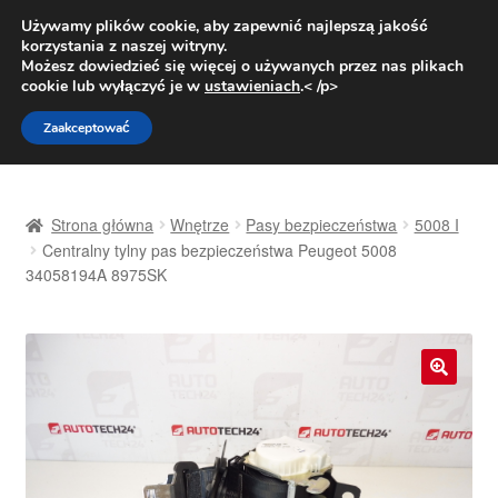
DOSTAWA od 31 zł
Używamy plików cookie, aby zapewnić najlepszą jakość
korzystania z naszej witryny.
Pn.-pt. 9:00-16:00
800 003 167
Możesz dowiedzieć się więcej o używanych przez nas plikach
cookie lub wyłączyć je w
ustawieniach
.< /p>
Przejdź
Przejdź
Menu
Zaakceptować
do
do
nawigacji
treści
Strona główna
Strona główna
Wnętrze
Pasy bezpieczeństwa
5008 I
Dostawa
Centralny tylny pas bezpieczeństwa Peugeot 5008
34058194A 8975SK
Dostawa na cały świat
Kontakt
🔍
Moje konto
O nas