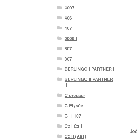
4007
406
407
5008 I
607
807
BERLINGO I PARTNER I
BERLINGO II PARTNER
II
C-crosser
C-Elysée
C1 i 107
C2 i C3 I
Jeśl
C3 II (A51)