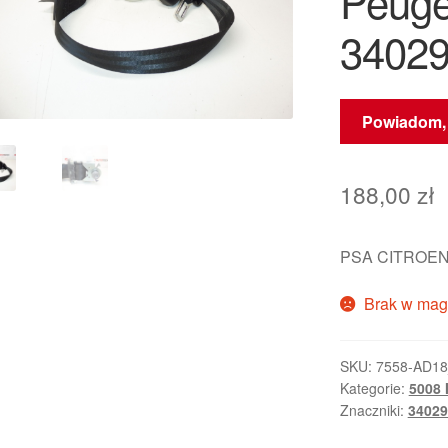
Peuge
3402
Powiadom, 
188,00
zł
PSA CITROEN
Brak w mag
SKU:
7558-AD1
Kategorie:
5008 
Znaczniki:
3402