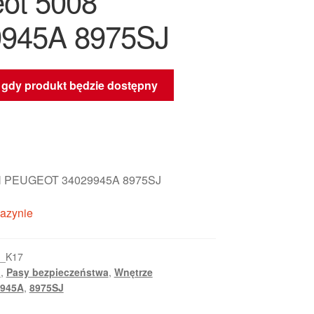
ot 5008
9945A 8975SJ
gdy produkt będzie dostępny
 PEUGEOT 34029945A 8975SJ
azynie
8_K17
I
,
Pasy bezpieczeństwa
,
Wnętrze
9945A
,
8975SJ