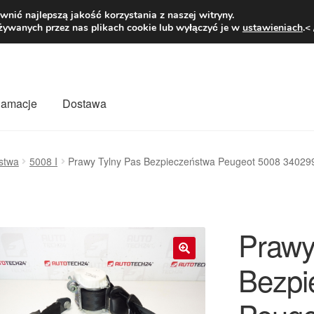
1 zł
Pn.-pt. 9
nić najlepszą jakość korzystania z naszej witryny.
żywanych przez nas plikach cookie lub wyłączyć je w
ustawieniach
.<
klamacje
Dostawa
wiat
Kontakt
Moje konto
O nas
Płatności
Polityka prywatności
stwa
5008 I
Prawy Tylny Pas Bezpieczeństwa Peugeot 5008 3402
mówienia
Zasady i warunki
Prawy
Bezpi
🔍