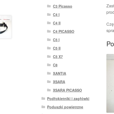
Zast
C3 Picasso
pro
C4 I
C4 II
Czę
spra
C4 PICASSO
C5 I
Po
C5 II
C5 X7
C8
XANTIA
XSARA
XSARA PICASSO
Podłokietniki i zagłówki
Poduszki powietrzne