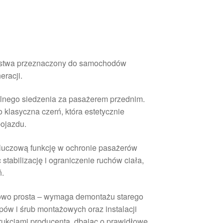
ństwa przeznaczony do samochodów
eracji.
tylnego siedzenia za pasażerem przednim.
 klasyczna czerń, która estetycznie
ojazdu.
luczową funkcję w ochronie pasażerów
 stabilizację i ograniczenie ruchów ciała,
ń.
owo prosta – wymaga demontażu starego
ów i śrub montażowych oraz instalacji
rukcjami producenta, dbając o prawidłowe