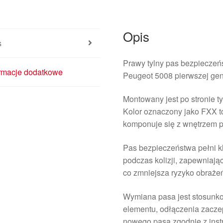
Opis
s
Prawy tylny pas bezpiecze
ormacje dodatkowe
Peugeot 5008 pierwszej gen
Montowany jest po stronie 
Kolor oznaczony jako FXX to
komponuje się z wnętrzem p
Pas bezpieczeństwa pełni k
podczas kolizji, zapewniając
co zmniejsza ryzyko obraże
Wymiana pasa jest stosunk
elementu, odłączenia zaczep
nowego pasa zgodnie z inst