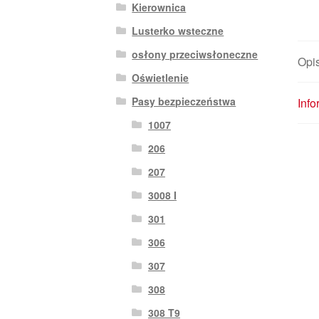
Kierownica
Lusterko wsteczne
osłony przeciwsłoneczne
Opi
Oświetlenie
Pasy bezpieczeństwa
Inf
1007
206
207
3008 I
301
306
307
308
308 T9