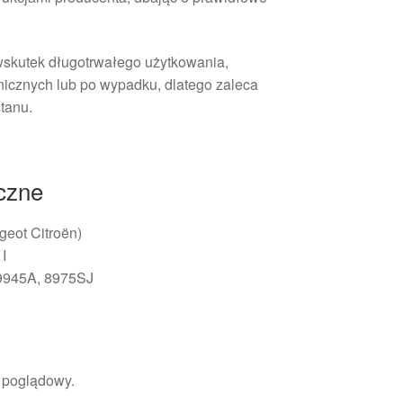
wskutek długotrwałego użytkowania,
icznych lub po wypadku, dlatego zaleca
stanu.
iczne
eot Citroën)
I
9945A, 8975SJ
r poglądowy.