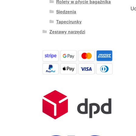
Rolety w płycie bagażnika
Uc
Siedzenia
Tapecírunky
Zestawy narzędzi