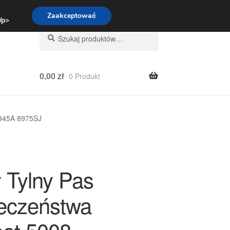
:00-16:00
800 003 167
Zaakceptować
 /p>
Szukaj:
Szukaj
0,00
zł
0 Produkt
9945A 8975SJ
 Tylny Pas
eczeństwa