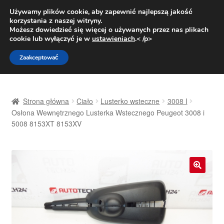
DOSTAWA od 31 zł
Używamy plików cookie, aby zapewnić najlepszą jakość
korzystania z naszej witryny.
Pn.-pt. 9:00-16:00
800 003 167
Możesz dowiedzieć się więcej o używanych przez nas plikach
cookie lub wyłączyć je w
ustawieniach
.< /p>
Przejdź
Przejdź
Menu
Zaakceptować
do
do
nawigacji
treści
Strona główna
Strona główna
Ciało
Lusterko wsteczne
3008 I
Dostawa
Osłona Wewnętrznego Lusterka Wstecznego Peugeot 3008 i
5008 8153XT 8153XV
Dostawa na cały świat
Kontakt
🔍
Moje konto
O nas