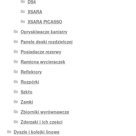
DS4
XSARA
XSARA PICASSO
Opryskiwacze kanistry
Panele deski rozdzielczej
Posiadacze rezerwy
Ramiona wycieraczek
Reflektory
Rozpórki
Szkło
Zamki
Zbiorniki wyrównawcze
Zderzaki i ich części
Dyszle i kolejki linowe