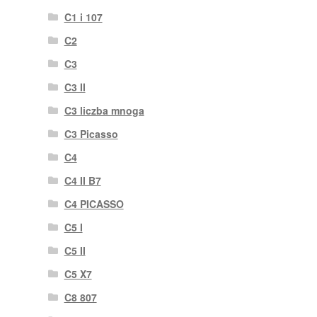
C1 i 107
C2
C3
C3 II
C3 liczba mnoga
C3 Picasso
C4
C4 II B7
C4 PICASSO
C5 I
C5 II
C5 X7
C8 807