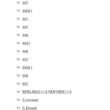
207
3008 I
301
307
308
4007
406
407
5008 I
508
607
BERLINGO I i II PARTNER I i II
C-crosser
C-Elysée