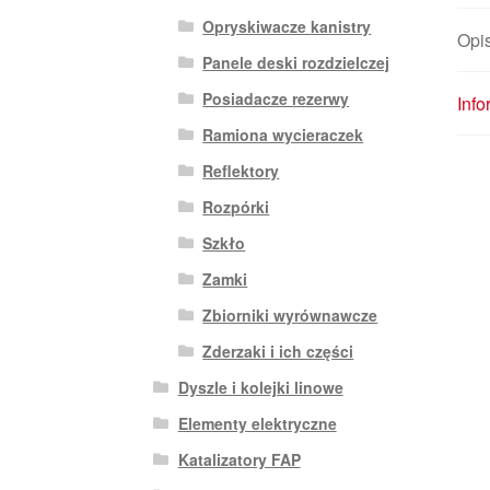
Opryskiwacze kanistry
Opi
Panele deski rozdzielczej
Posiadacze rezerwy
Inf
Ramiona wycieraczek
Reflektory
Rozpórki
Szkło
Zamki
Zbiorniki wyrównawcze
Zderzaki i ich części
Dyszle i kolejki linowe
Elementy elektryczne
Katalizatory FAP