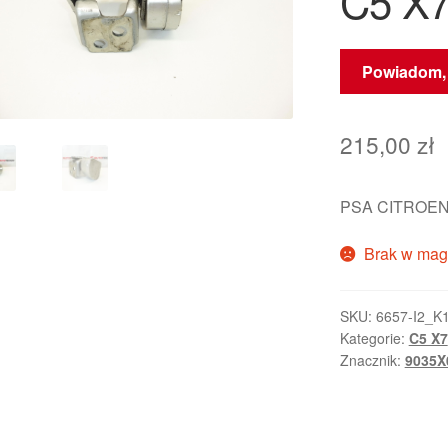
C5 X7
Powiadom, 
215,00
zł
PSA CITROEN
Brak w mag
SKU:
6657-I2_K
Kategorie:
C5 X7
Znacznik:
9035X