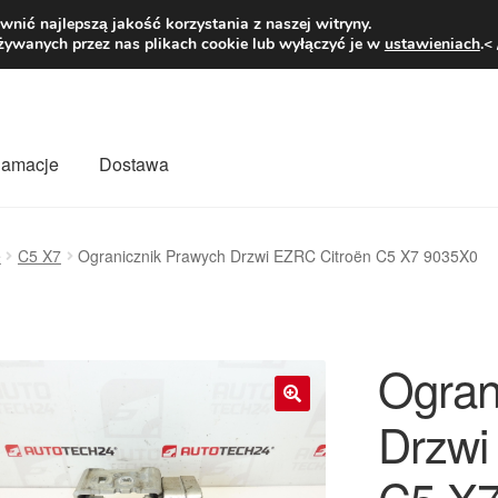
1 zł
Pn.-pt. 9
nić najlepszą jakość korzystania z naszej witryny.
żywanych przez nas plikach cookie lub wyłączyć je w
ustawieniach
.<
klamacje
Dostawa
wiat
Kontakt
Moje konto
O nas
Płatności
Polityka prywatności
ę
C5 X7
Ogranicznik Prawych Drzwi EZRC Citroën C5 X7 9035X0
mówienia
Zasady i warunki
Ogran
Drzwi
🔍