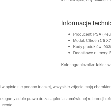
Informacje techn
Producent: PSA (Peug
Model: Citroën C5 X
Kody produktów: 90
Dodatkowe numery: 
Kolor ogranicznika: lakier 
i w opisie nie podano inaczej, wszystkie zdjęcia mają charakte
rzegamy sobie prawo do zastąpienia zamówionej referencji re
ducenta.