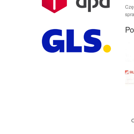
Czę
spra
Po
O