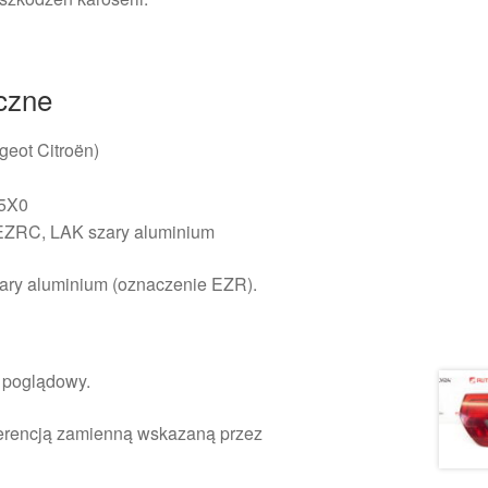
iczne
eot Citroën)
7
35X0
EZRC, LAK szary aluminium
szary aluminium (oznaczenie EZR).
r poglądowy.
ferencją zamienną wskazaną przez