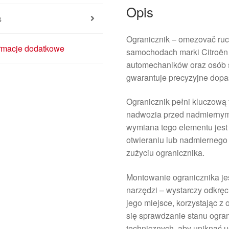
Opis
s
Ogranicznik – omezovač ruc
ormacje dodatkowe
samochodach marki Citroën 
automechaników oraz osób 
gwarantuje precyzyjne dopas
Ogranicznik pełni kluczową
nadwozia przed nadmiernym
wymiana tego elementu jest
otwieraniu lub nadmiernego 
zużyciu ogranicznika.
Montowanie ogranicznika jes
narzędzi – wystarczy odkrę
jego miejsce, korzystając 
się sprawdzanie stanu ogra
technicznych, aby uniknąć u