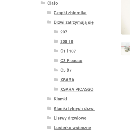
Ciało
Czapki zbiornika
Drzwi zatrzymują się
207
308 T9
C1 i 107
C3 Picasso
C5 X7
XSARA
XSARA PICASSO
Klamki
Klamki tylnych drzwi
Listwy drzwiowe
Lusterko wsteczne