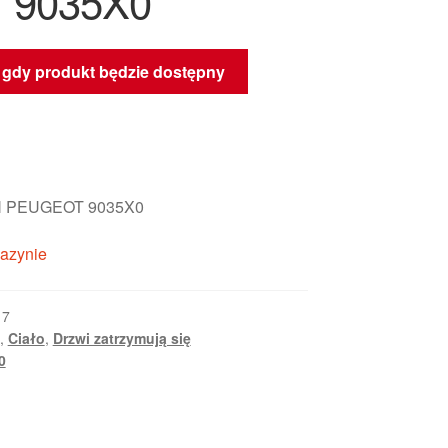
 9035X0
gdy produkt będzie dostępny
 PEUGEOT 9035X0
azynie
17
,
Ciało
,
Drzwi zatrzymują się
0