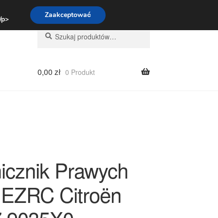
:00-16:00
800 003 167
Zaakceptować
 /p>
Szukaj:
Szukaj
0,00
zł
0 Produkt
icznik Prawych
 EZRC Citroën