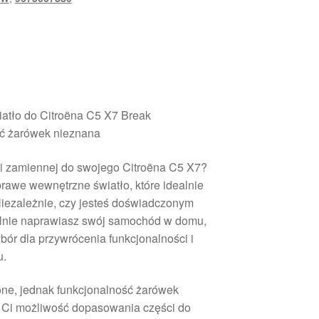
atło do Citroëna C5 X7 Break
ść żarówek nieznana
i zamiennej do swojego Citroëna C5 X7?
prawe wewnętrzne światło, które idealnie
Niezależnie, czy jesteś doświadczonym
lnie naprawiasz swój samochód w domu,
bór dla przywrócenia funkcjonalności i
u.
one, jednak funkcjonalność żarówek
e Ci możliwość dopasowania części do