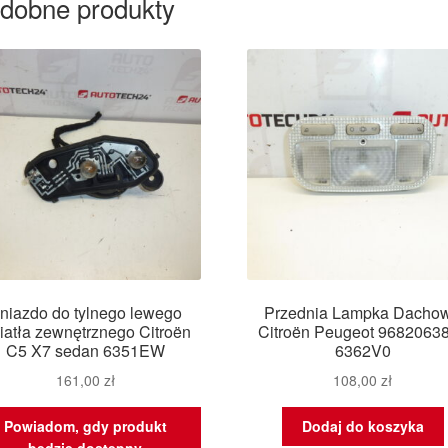
dobne produkty
niazdo do tylnego lewego
Przednia Lampka Dacho
iatła zewnętrznego Citroën
Citroën Peugeot 9682063
C5 X7 sedan 6351EW
6362V0
161,00
zł
108,00
zł
Powiadom, gdy produkt
Dodaj do koszyka