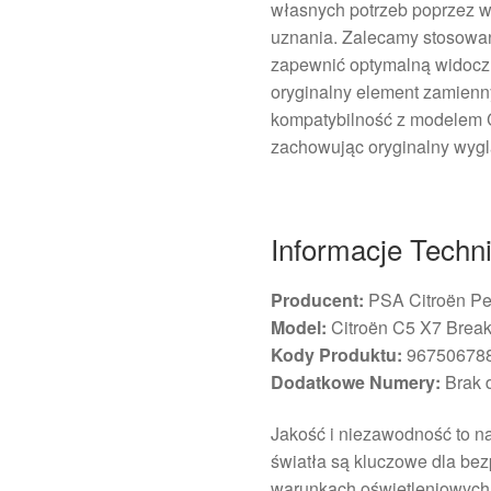
własnych potrzeb poprzez 
uznania. Zalecamy stosowan
zapewnić optymalną widoczn
oryginalny element zamienny
kompatybilność z modelem C
zachowując oryginalny wygl
Informacje Techn
Producent:
PSA Citroën Pe
Model:
Citroën C5 X7 Brea
Kody Produktu:
967506788
Dodatkowe Numery:
Brak 
Jakość i niezawodność to nas
światła są kluczowe dla be
warunkach oświetleniowych.