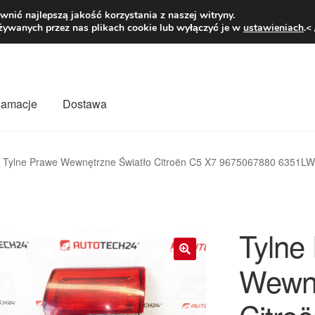
1 zł
Pn.-pt. 9
nić najlepszą jakość korzystania z naszej witryny.
żywanych przez nas plikach cookie lub wyłączyć je w
ustawieniach
.<
klamacje
Dostawa
wiat
Kontakt
Moje konto
O nas
Płatności
Polityka prywatności
Tylne Prawe Wewnętrzne Światło Citroën C5 X7 9675067880 6351L
mówienia
Zasady i warunki
Tylne
Wewnę
🔍