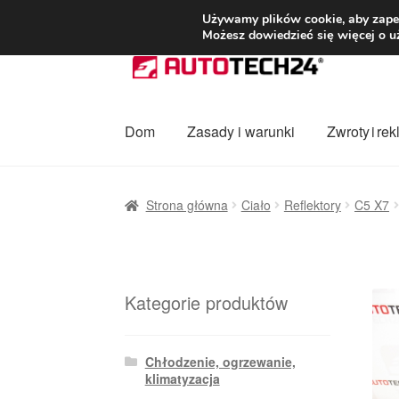
DOSTAWA od 3
Używamy plików cookie, aby zapew
Możesz dowiedzieć się więcej o u
Przejdź
Przejdź
do
do
nawigacji
treści
Dom
Zasady i warunki
Zwroty i re
Strona główna
Dostawa
Dostawa na cały ś
Strona główna
Ciało
Reflektory
C5 X7
Procedura reklamacyjna
Skarga
Wózek
Za
Kategorie produktów
Chłodzenie, ogrzewanie,
klimatyzacja