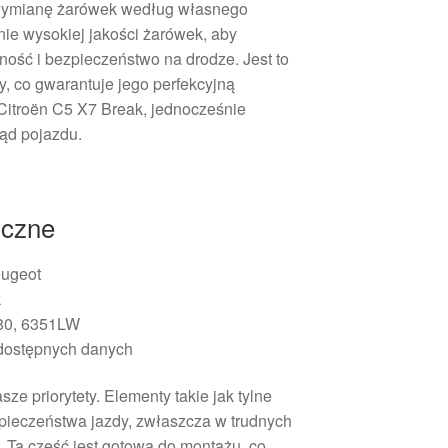
wymianę żarówek według własnego
ie wysokiej jakości żarówek, aby
ość i bezpieczeństwo na drodze. Jest to
, co gwarantuje jego perfekcyjną
itroën C5 X7 Break, jednocześnie
ąd pojazdu.
iczne
ugeot
k
0, 6351LW
dostępnych danych
ze priorytety. Elementy takie jak tylne
zpieczeństwa jazdy, zwłaszcza w trudnych
 Ta część jest gotowa do montażu, co