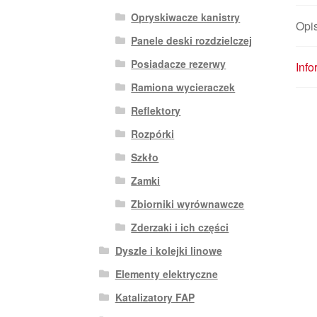
Opryskiwacze kanistry
Opi
Panele deski rozdzielczej
Posiadacze rezerwy
Inf
Ramiona wycieraczek
Reflektory
Rozpórki
Szkło
Zamki
Zbiorniki wyrównawcze
Zderzaki i ich części
Dyszle i kolejki linowe
Elementy elektryczne
Katalizatory FAP