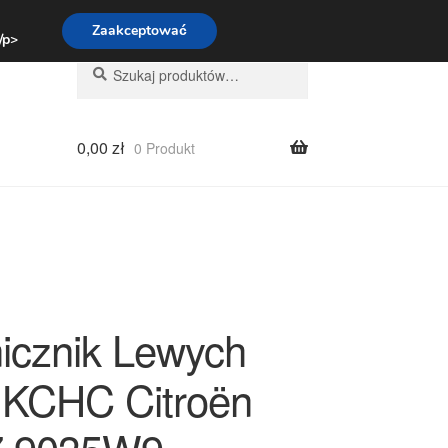
:00-16:00
800 003 167
Zaakceptować
 /p>
Szukaj:
Szukaj
0,00
zł
0 Produkt
icznik Lewych
 KCHC Citroën