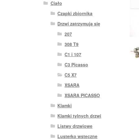
Ciało
Czapki zbiornika
Drzwi zatrzymują się
207
308 T9
C1 i 107
C3 Picasso
C5 X7
XSARA
XSARA PICASSO
Klamki
Klamki tylnych drzwi
Listwy drzwiowe
Lusterko wsteczne