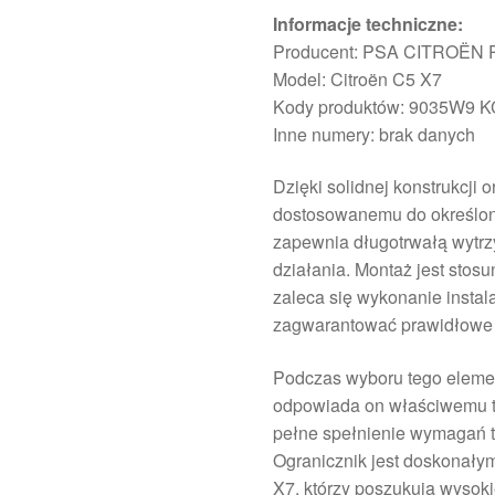
Informacje techniczne:
Producent: PSA CITROËN
Model: Citroën C5 X7
Kody produktów: 9035W9 
Inne numery: brak danych
Dzięki solidnej konstrukcji
dostosowanemu do określon
zapewnia długotrwałą wytr
działania. Montaż jest stos
zaleca się wykonanie instal
zagwarantować prawidłowe i
Podczas wyboru tego elemen
odpowiada on właściwemu ty
pełne spełnienie wymagań 
Ogranicznik jest doskonałym
X7, którzy poszukują wysoki