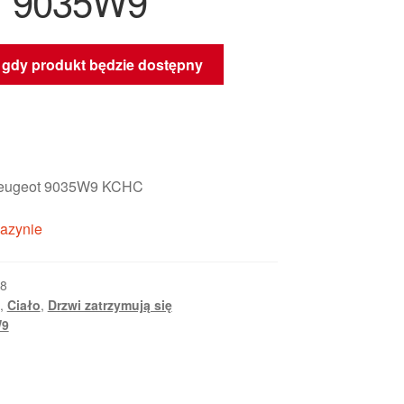
7 9035W9
gdy produkt będzie dostępny
Peugeot 9035W9 KCHC
azynie
8
,
Ciało
,
Drzwi zatrzymują się
W9