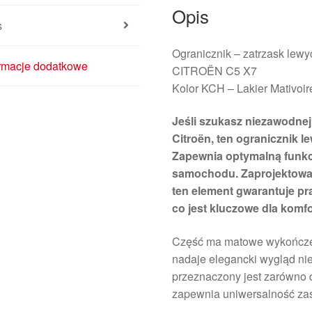
Opis
s
Ogranicznik – zatrzask lewy
ormacje dodatkowe
CITROËN C5 X7
Kolor KCH – Lakier Mativoir
Jeśli szukasz niezawodnej
Citroën, ten ogranicznik 
Zapewnia optymalną funkc
samochodu. Zaprojektowan
ten element gwarantuje pr
co jest kluczowe dla komf
Część ma matowe wykończeni
nadaje elegancki wygląd ni
przeznaczony jest zarówno do
zapewnia uniwersalność za