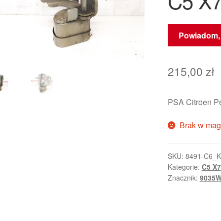
C5 X
Powiadom, 
215,00
zł
PSA Citroen 
Brak w mag
SKU:
8491-C6_K
Kategorie:
C5 X7
Znacznik:
9035