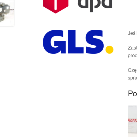
Jeśl
Zast
pro
Czę
spra
Po