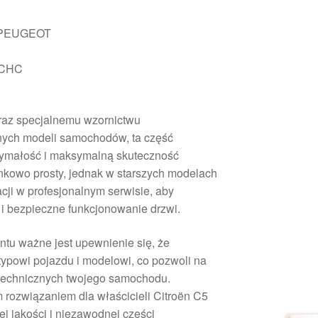
 PEUGEOT
KCHC
 oraz specjalnemu wzornictwu
ych modeli samochodów, ta część
zymałość i maksymalną skuteczność
unkowo prosty, jednak w starszych modelach
acji w profesjonalnym serwisie, aby
 bezpieczne funkcjonowanie drzwi.
tu ważne jest upewnienie się, że
powi pojazdu i modelowi, co pozwoli na
technicznych twojego samochodu.
 rozwiązaniem dla właścicieli Citroën C5
ej jakości i niezawodnej części