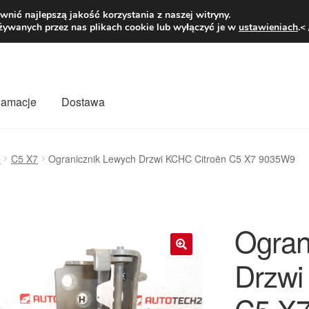
1 zł
Pn.-pt. 9
nić najlepszą jakość korzystania z naszej witryny.
żywanych przez nas plikach cookie lub wyłączyć je w
ustawieniach
.<
klamacje
Dostawa
wiat
Kontakt
Moje konto
O nas
Płatności
Polityka prywatności
ę
C5 X7
Ogranicznik Lewych Drzwi KCHC Citroën C5 X7 9035W9
mówienia
Zasady i warunki
Ogran
Drzwi
🔍