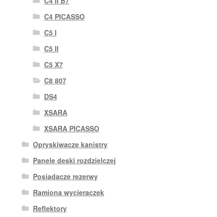
C4 II B7
C4 PICASSO
C5 I
C5 II
C5 X7
C8 807
DS4
XSARA
XSARA PICASSO
Opryskiwacze kanistry
Panele deski rozdzielczej
Posiadacze rezerwy
Ramiona wycieraczek
Reflektory