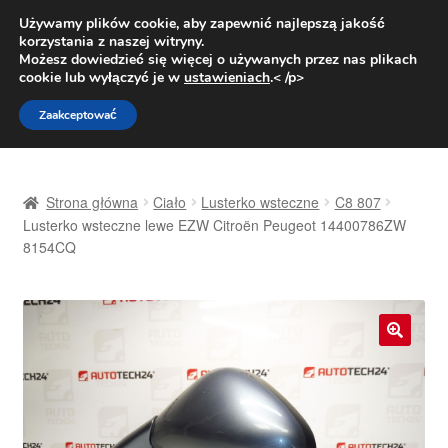
DOSTAWA od 31 zł
Używamy plików cookie, aby zapewnić najlepszą jakość
korzystania z naszej witryny.
Pn.-pt. 9:00-16:00
800 003 167
Możesz dowiedzieć się więcej o używanych przez nas plikach
cookie lub wyłączyć je w
ustawieniach
.< /p>
Przejdź
Przejdź
Menu
Zaakceptować
do
do
nawigacji
treści
Strona główna
Strona główna
Ciało
Lusterko wsteczne
C8 807
Dostawa
Lusterko wsteczne lewe EZW Citroën Peugeot 14400786ZW
8154CQ
Dostawa na cały świat
Kontakt
🔍
Moje konto
O nas