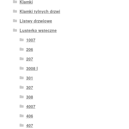
Klamki
Klamki tylnych drzwi
Listwy drzwiowe
Lusterko wsteczne
1007
206
207
3008 I
301
307
308
4007
406
407