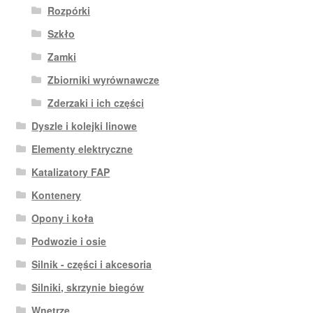
Rozpórki
Szkło
Zamki
Zbiorniki wyrównawcze
Zderzaki i ich części
Dyszle i kolejki linowe
Elementy elektryczne
Katalizatory FAP
Kontenery
Opony i koła
Podwozie i osie
Silnik - części i akcesoria
Silniki, skrzynie biegów
Wnętrze