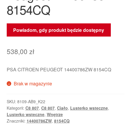
8154CQ
Powiadom, gdy produkt będzie dostępny
538,00
zł
PSA CITROEN PEUGEOT 14400786ZW 8154CQ
Brak w magazynie
SKU:
8109-AB9_K22
Kategorii:
C8 807
,
C8 807
,
Ciało
,
Lusterko wsteczne
,
Lusterko wsteczne
,
Wnętrze
Znaczniki:
14400786ZW
,
8154CQ