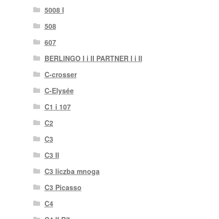
5008 I
508
607
BERLINGO I i II PARTNER I i II
C-crosser
C-Elysée
C1 i 107
C2
C3
C3 II
C3 liczba mnoga
C3 Picasso
C4