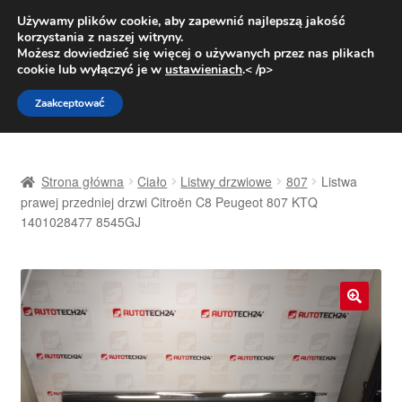
DOSTAWA od 31 zł
Używamy plików cookie, aby zapewnić najlepszą jakość
korzystania z naszej witryny.
Pn.-pt. 9:00-16:00
800 003 167
Możesz dowiedzieć się więcej o używanych przez nas plikach
cookie lub wyłączyć je w
ustawieniach
.< /p>
Przejdź
Przejdź
Menu
Zaakceptować
do
do
nawigacji
treści
Strona główna
Strona główna
Ciało
Listwy drzwiowe
807
Listwa
Dostawa
prawej przedniej drzwi Citroën C8 Peugeot 807 KTQ
1401028477 8545GJ
Dostawa na cały świat
Kontakt
🔍
Moje konto
O nas