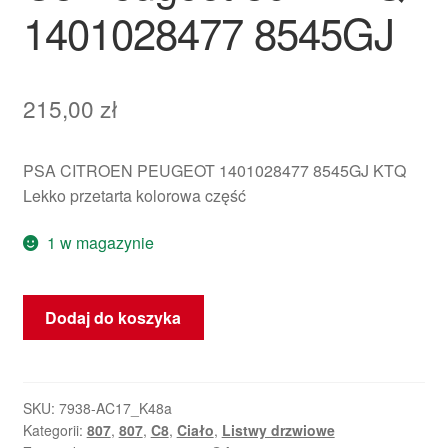
1401028477 8545GJ
215,00
zł
PSA CITROEN PEUGEOT 1401028477 8545GJ KTQ
Lekko przetarta kolorowa część
1 w magazynie
ilość
Dodaj do koszyka
Listwa
prawej
przedniej
drzwi
SKU:
7938-AC17_K48a
Kategorii:
807
,
807
,
C8
,
Ciało
,
Listwy drzwiowe
Citroën