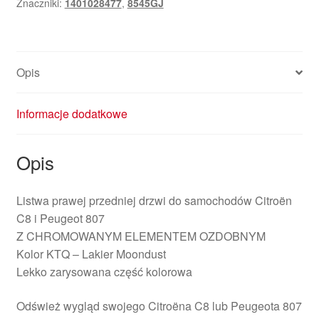
Znaczniki:
1401028477
,
8545GJ
C8
Peugeot
807
KTQ
Opis
1401028477
8545GJ
Informacje dodatkowe
Opis
Listwa prawej przedniej drzwi do samochodów Citroën
C8 i Peugeot 807
Z CHROMOWANYM ELEMENTEM OZDOBNYM
Kolor KTQ – Lakier Moondust
Lekko zarysowana część kolorowa
Odśwież wygląd swojego Citroëna C8 lub Peugeota 807