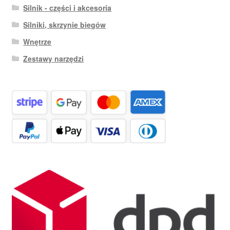
Silnik - części i akcesoria
Silniki, skrzynie biegów
Wnętrze
Zestawy narzędzi