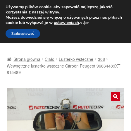
DOSTAWA od 31 zł
Używamy plików cookie, aby zapewnić najlepszą jakość
korzystania z naszej witryny.
Pn.-pt. 9:00-16:00
800 003 167
Możesz dowiedzieć się więcej o używanych przez nas plikach
cookie lub wyłączyć je w
ustawieniach
.< /p>
Przejdź
Przejdź
Menu
Zaakceptować
do
do
nawigacji
treści
Strona główna
Strona główna
Ciało
Lusterko wsteczne
308
Dostawa
Wewnętrzne lusterko wsteczne Citroën Peugeot 96864489XT
815489
Dostawa na cały świat
Kontakt
🔍
Moje konto
O nas