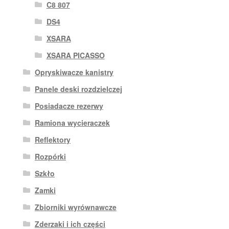
C8 807
DS4
XSARA
XSARA PICASSO
Opryskiwacze kanistry
Panele deski rozdzielczej
Posiadacze rezerwy
Ramiona wycieraczek
Reflektory
Rozpórki
Szkło
Zamki
Zbiorniki wyrównawcze
Zderzaki i ich części