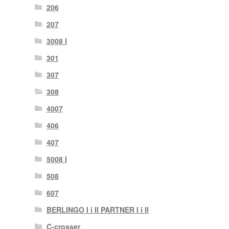
206
207
3008 I
301
307
308
4007
406
407
5008 I
508
607
BERLINGO I i II PARTNER I i II
C-crosser