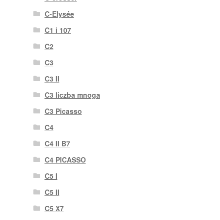
C-Elysée
C1 i 107
C2
C3
C3 II
C3 liczba mnoga
C3 Picasso
C4
C4 II B7
C4 PICASSO
C5 I
C5 II
C5 X7