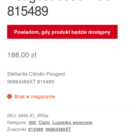
815489
Powiadom, gdy produkt będzie dostępny
188,00
zł
Stellantis Citroën Peugeot
96864489XT 815489
Brak w magazynie
SKU:
6896-K1_KR3a
Kategorie:
308
,
Ciało
,
Lusterko wsteczne
Znaczniki:
815489
,
96864489XT