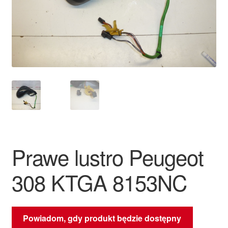
Płatności
Polityka prywatności
Procedura reklamacyjna
Skarga
Wózek
Prawe lustro Peugeot
Zamówienia
308 KTGA 8153NC
Zasady i warunki
Powiadom, gdy produkt będzie dostępny