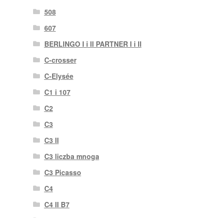
508
607
BERLINGO I i II PARTNER I i II
C-crosser
C-Elysée
C1 i 107
C2
C3
C3 II
C3 liczba mnoga
C3 Picasso
C4
C4 II B7