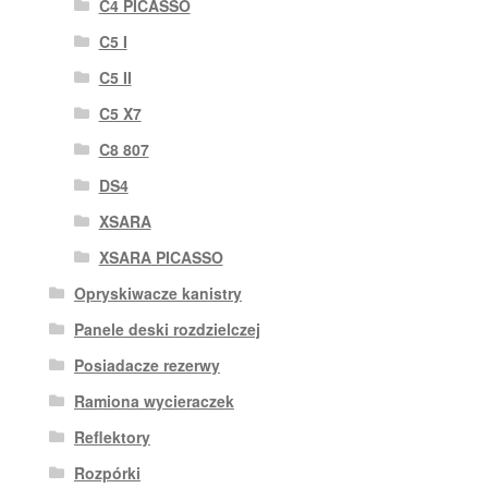
C4 PICASSO
C5 I
C5 II
C5 X7
C8 807
DS4
XSARA
XSARA PICASSO
Opryskiwacze kanistry
Panele deski rozdzielczej
Posiadacze rezerwy
Ramiona wycieraczek
Reflektory
Rozpórki