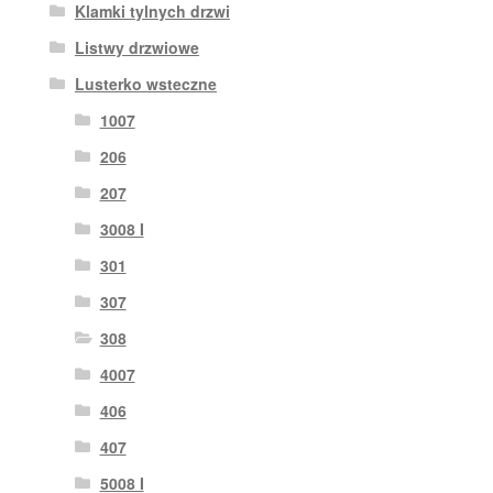
Klamki tylnych drzwi
Listwy drzwiowe
Lusterko wsteczne
1007
206
207
3008 I
301
307
308
4007
406
407
5008 I