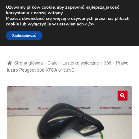
DOSTAWA od 31 zł
Używamy plików cookie, aby zapewnić najlepszą jakość
korzystania z naszej witryny.
Pn.-pt. 9:00-16:00
800 003 167
Możesz dowiedzieć się więcej o używanych przez nas plikach
cookie lub wyłączyć je w
ustawieniach
.< /p>
Przejdź
Przejdź
Menu
Zaakceptować
do
do
nawigacji
treści
Strona główna
Strona główna
Ciało
Lusterko wsteczne
308
Prawe
Dostawa
lustro Peugeot 308 KTGA 8153NC
Dostawa na cały świat
Kontakt
🔍
Moje konto
O nas