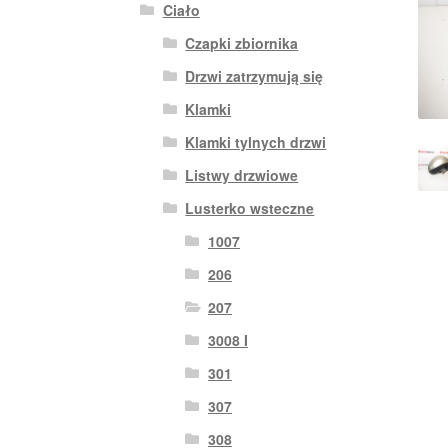
Ciało
Czapki zbiornika
Drzwi zatrzymują się
Klamki
Klamki tylnych drzwi
Listwy drzwiowe
Lusterko wsteczne
1007
206
207
3008 I
301
307
308