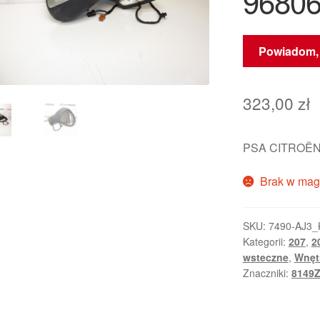
9680
Powiadom, 
323,00
zł
PSA CITROËN
Brak w mag
SKU:
7490-AJ3_
Kategorii:
207
,
2
wsteczne
,
Wnęt
Znaczniki:
8149