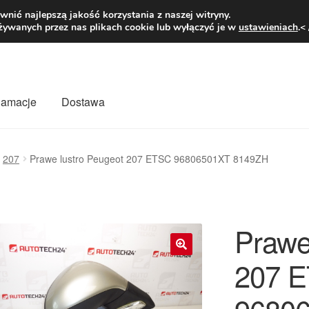
1 zł
Pn.-pt. 9
nić najlepszą jakość korzystania z naszej witryny.
żywanych przez nas plikach cookie lub wyłączyć je w
ustawieniach
.<
klamacje
Dostawa
wiat
Kontakt
Moje konto
O nas
Płatności
Polityka prywatności
207
Prawe lustro Peugeot 207 ETSC 96806501XT 8149ZH
mówienia
Zasady i warunki
Prawe
207 
🔍