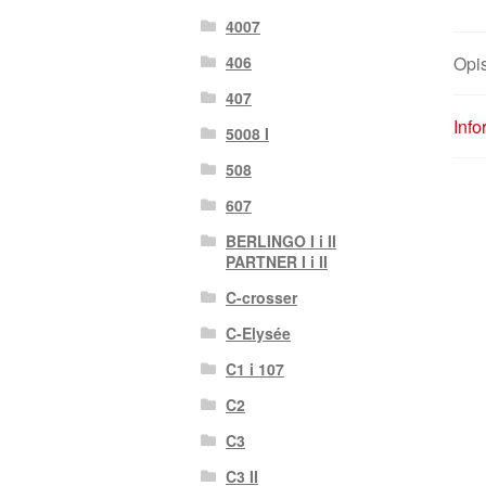
4007
Opi
406
407
Inf
5008 I
508
607
BERLINGO I i II
PARTNER I i II
C-crosser
C-Elysée
C1 i 107
C2
C3
C3 II