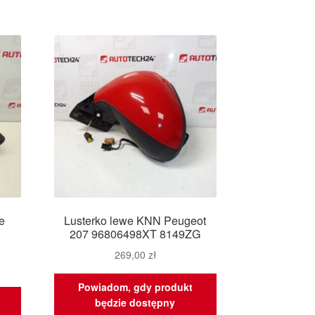
e
Lusterko lewe KNN Peugeot
207 96806498XT 8149ZG
269,00
zł
Powiadom, gdy produkt
będzie dostępny