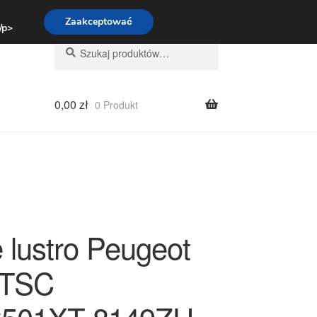
:00-16:00
800 003 167
Zaakceptować
 /p>
Szukaj:
Szukaj
0,00
zł
0 Produkt
 lustro Peugeot
ETSC