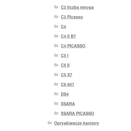
C3 liczba mnoga
C3 Picasso
C4
C4 II B7
C4 PICASSO
C5 I
C5 II
C5 X7
C8 807
DS4
XSARA
XSARA PICASSO
Opryskiwacze kanistry