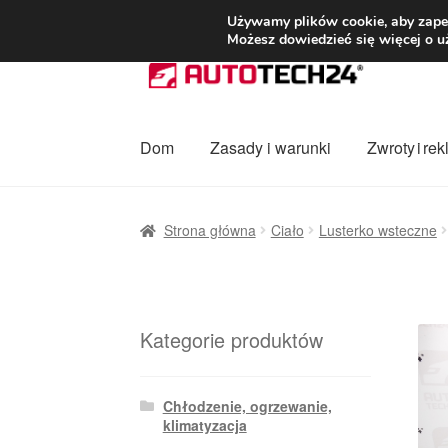
DOSTAWA od 3
Używamy plików cookie, aby zapew
Możesz dowiedzieć się więcej o u
Przejdź
Przejdź
do
do
nawigacji
treści
Dom
Zasady i warunki
Zwroty i re
Strona główna
Dostawa
Dostawa na cały ś
Strona główna
Ciało
Lusterko wsteczne
Procedura reklamacyjna
Skarga
Wózek
Za
Kategorie produktów
Chłodzenie, ogrzewanie,
klimatyzacja