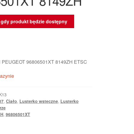
6501XT 8149ZH
gdy produkt będzie dostępny
 PEUGEOT 96806501XT 8149ZH ETSC
azynie
K13
07
,
Ciało
,
Lusterko wsteczne
,
Lusterko
rze
ZH
,
96806501XT