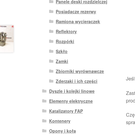
Panele deski rozdzielczej
Posiadacze rezerwy
Ramiona wycieraczek
Reflektory
Rozpórki
Szkło
Zamki
Zbiorniki wyrównawcze
Jeśl
Zderzaki i ich części
Dyszle i kolejki linowe
Zast
pro
Elementy elektryczne
Katalizatory FAP
Czę
Kontenery
spra
Opony i koła