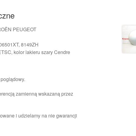
iczne
ITROËN PEUGEOT
806501XT, 8149ZH
TSC, kolor lakieru szary Cendre
r poglądowy.
ferencją zamienną wskazaną przez
owane i udzielamy na nie gwarancji