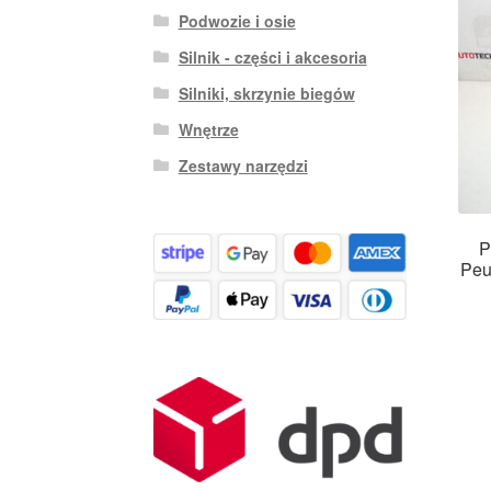
Podwozie i osie
Silnik - części i akcesoria
Silniki, skrzynie biegów
Wnętrze
Zestawy narzędzi
P
Peu