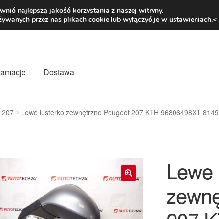
1 zł
Pn.-pt. 9
nić najlepszą jakość korzystania z naszej witryny.
żywanych przez nas plikach cookie lub wyłączyć je w
ustawieniach
.<
klamacje
Dostawa
wiat
Kontakt
Moje konto
O nas
Płatności
Polityka prywatności
207
Lewe lusterko zewnętrzne Peugeot 207 KTH 96806498XT 814
mówienia
Zasady i warunki
Lewe 
zewnę
🔍