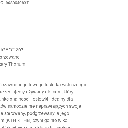
ZG
,
96806498XT
EUGEOT 207
dgrzewane
zary Thorium
 niezawodnego lewego lusterka wstecznego
rezentujemy używany element, który
nkcjonalności i estetyki, idealny dla
zów samodzielnie naprawiających swoje
nie sterowany, podgrzewany, a jego
ium (KTH KTHB) czyni go nie tylko
e atrakcyjnym dodatkiem do Twojego