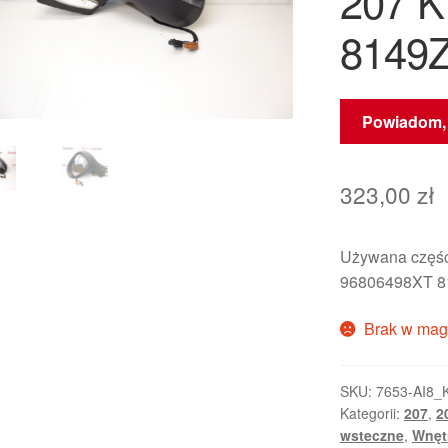
207 
8149
Powiadom, 
323,00
zł
Używana część
96806498XT 
Brak w mag
SKU:
7653-AI8_
Kategorii:
207
,
2
wsteczne
,
Wnęt