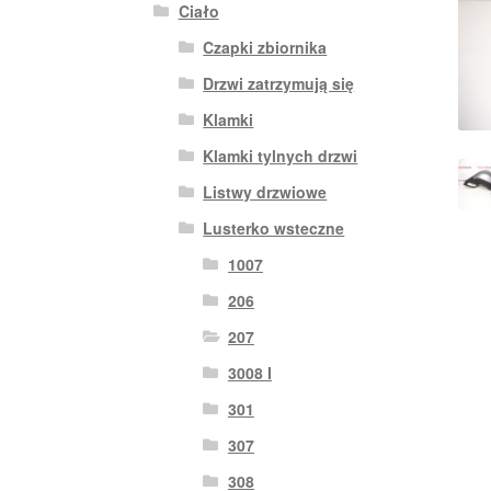
Ciało
Czapki zbiornika
Drzwi zatrzymują się
Klamki
Klamki tylnych drzwi
Listwy drzwiowe
Lusterko wsteczne
1007
206
207
3008 I
301
307
308