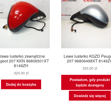
rawe lusterko zewnętrzne
Lewe lusterko KGZD Peug
geot 207 KKN 96806501XT
207 96806498XT 8149Z
8149ZH
323,00
zł
323,00
zł
Powiadom, gdy produkt
Dodaj do koszyka
będzie dostępny
Dowiedz się więcej