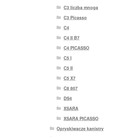
C3 liczba mnoga
C3 Picasso
C4
C4 II B7
C4 PICASSO
C5 I
C5 II
C5 X7
C8 807
DS4
XSARA
XSARA PICASSO
Opryskiwacze kanistry