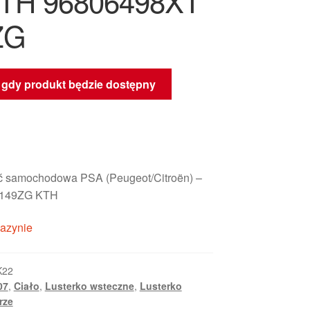
KTH 96806498XT
ZG
gdy produkt będzie dostępny
 samochodowa PSA (Peugeot/Citroën) –
8149ZG KTH
azynie
K22
07
,
Ciało
,
Lusterko wsteczne
,
Lusterko
rze