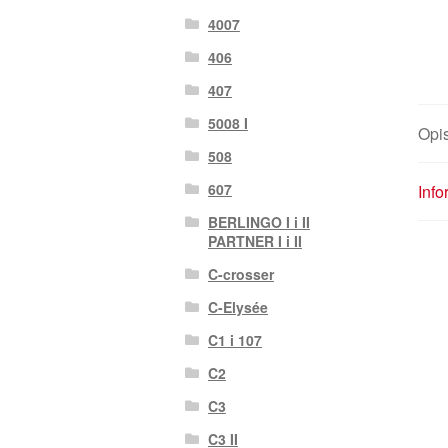
4007
406
407
5008 I
Opi
508
607
Inf
BERLINGO I i II
PARTNER I i II
C-crosser
C-Elysée
C1 i 107
C2
C3
C3 II