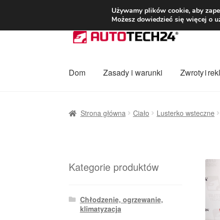
DOSTAWA od 3
Używamy plików cookie, aby zapew
Możesz dowiedzieć się więcej o u
Przejdź
Przejdź
do
do
nawigacji
treści
Dom
Zasady i warunki
Zwroty i re
Strona główna
Dostawa
Dostawa na cały ś
Strona główna
Ciało
Lusterko wsteczne
Procedura reklamacyjna
Skarga
Wózek
Za
Kategorie produktów
Chłodzenie, ogrzewanie,
klimatyzacja