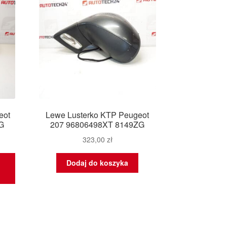
eot
Lewe Lusterko KTP Peugeot
G
207 96806498XT 8149ZG
323,00
zł
Dodaj do koszyka