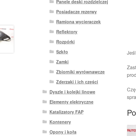
Panele deski rozdzielczej
Posiadacze rezerwy
Ramiona wycieraczek
Reflektory
Rozpórki
Szkło
Jeśl
Zamki
Zast
Zbiorniki wyrównawcze
pro
Zderzaki i ich części
Czę
Dyszle i kolejki linowe
spra
Elementy elektryczne
Po
Katalizatory FAP
Kontenery
Opony i koła