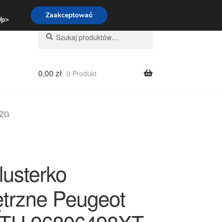
:00-16:00
800 003 167
Zaakceptować
 /p>
Szukaj:
Szukaj
0,00
zł
0 Produkt
9ZG
lusterko
trzne Peugeot