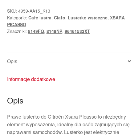
Citroën
Xsara
SKU:
4959-AA15_K13
Kategorie:
Całe lustra
,
Ciało
,
Lusterko wsteczne
,
XSARA
Picasso
PICASSO
elektrycznie
Znaczniki:
8149FQ
,
8149NP
,
96461533XT
składane
96461533XT
8149NP
Opis
Informacje dodatkowe
Opis
Prawe lusterko do Citroën Xsara Picasso to niezbędny
element wyposażenia, idealny dla osób zajmujących się
naprawami samochodów. Lusterko jest elektrycznie