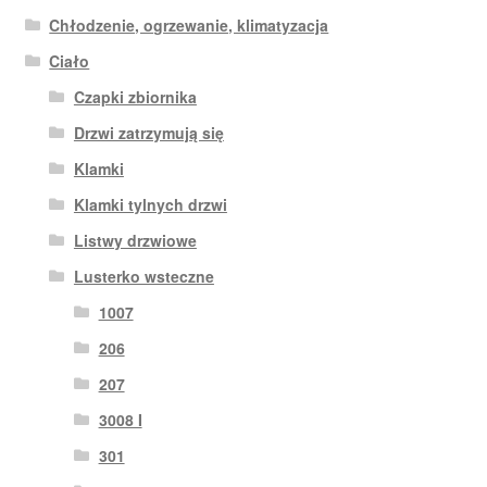
Chłodzenie, ogrzewanie, klimatyzacja
Ciało
Czapki zbiornika
Drzwi zatrzymują się
Klamki
Klamki tylnych drzwi
Listwy drzwiowe
Lusterko wsteczne
1007
206
207
3008 I
301