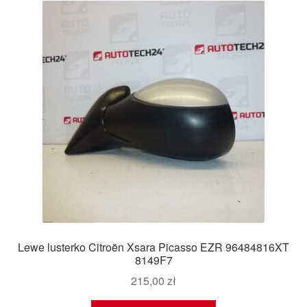
Lewe lusterko Citroën Xsara Picasso EZR 96484816XT
8149F7
215,00
zł