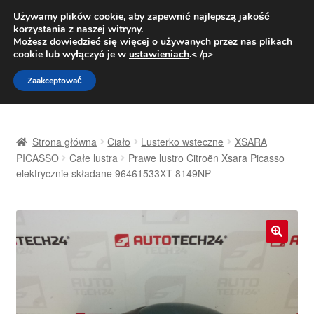
DOSTAWA od 31 zł
Używamy plików cookie, aby zapewnić najlepszą jakość
korzystania z naszej witryny.
Pn.-pt. 9:00-16:00
800 003 167
Możesz dowiedzieć się więcej o używanych przez nas plikach
cookie lub wyłączyć je w
ustawieniach
.< /p>
Przejdź
Przejdź
Menu
Zaakceptować
do
do
nawigacji
treści
Strona główna
Strona główna
Ciało
Lusterko wsteczne
XSARA
Dostawa
PICASSO
Całe lustra
Prawe lustro Citroën Xsara Picasso
elektrycznie składane 96461533XT 8149NP
Dostawa na cały świat
Kontakt
🔍
Moje konto
O nas