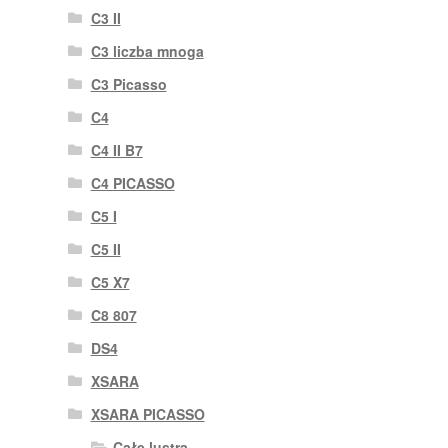
C3 II
C3 liczba mnoga
C3 Picasso
C4
C4 II B7
C4 PICASSO
C5 I
C5 II
C5 X7
C8 807
DS4
XSARA
XSARA PICASSO
Całe lustra