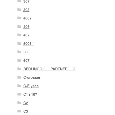
307
308
4007
406
407
5008 I
508
607
BERLINGO I i II PARTNER I i II
C-crosser
C-Elysée
C1 i 107
C2
C3