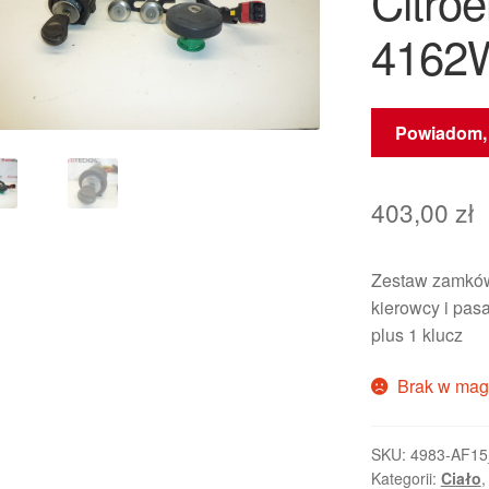
Citro
4162
Powiadom, 
403,00
zł
Zestaw zamkó
kierowcy i pas
plus 1 klucz
Brak w mag
SKU:
4983-AF15
Kategorii:
Ciało