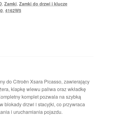
O
,
Zamki
,
Zamki do drzwi i klucze
S0
,
4162W5
y do Citroën Xsara Picasso, zawierający
ażera, klapkę wlewu paliwa oraz wkładkę
 Kompletny komplet pozwala na szybką
blokady drzwi i stacyjki, co przywraca
ania i uruchamiania pojazdu.