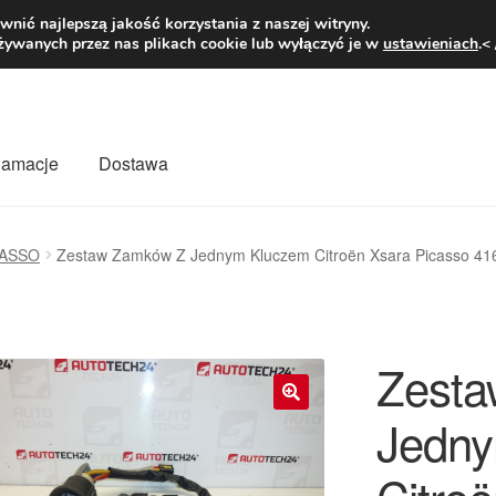
1 zł
Pn.-pt. 9
nić najlepszą jakość korzystania z naszej witryny.
żywanych przez nas plikach cookie lub wyłączyć je w
ustawieniach
.<
klamacje
Dostawa
wiat
Kontakt
Moje konto
O nas
Płatności
Polityka prywatności
CASSO
Zestaw Zamków Z Jednym Kluczem Citroën Xsara Picasso 4
mówienia
Zasady i warunki
Zest
Jedny
🔍