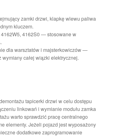
ejmujący zamki drzwi, klapkę wlewu paliwa
jednym kluczem.
e: 4162W5, 4162S0 — stosowane w
.
ie dla warsztatów i majsterkowiczów —
wymiany całej wiązki elektrycznej.
emontażu tapicerki drzwi w celu dostępu
czeniu linkowań i wymianie modułu zamka
ntażu warto sprawdzić pracę centralnego
 elementy. Jeżeli pojazd jest wyposażony
onieczne dodatkowe zaprogramowanie