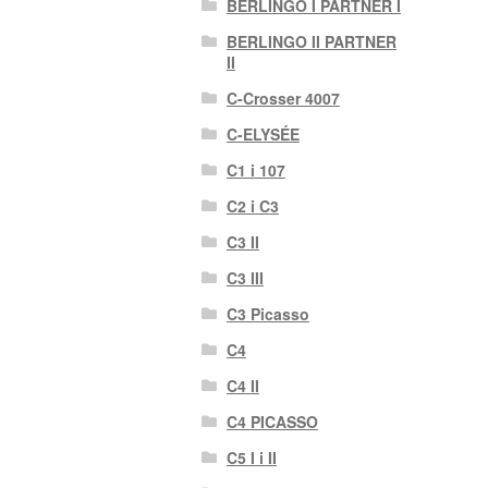
BERLINGO I PARTNER I
BERLINGO II PARTNER
II
C-Crosser 4007
C-ELYSÉE
C1 i 107
C2 i C3
C3 II
C3 III
C3 Picasso
C4
C4 II
C4 PICASSO
C5 I i II