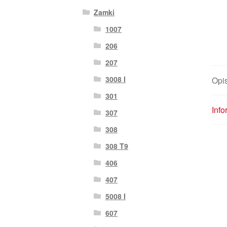
Zamki
1007
206
207
3008 I
Opi
301
Inf
307
308
308 T9
406
407
5008 I
607