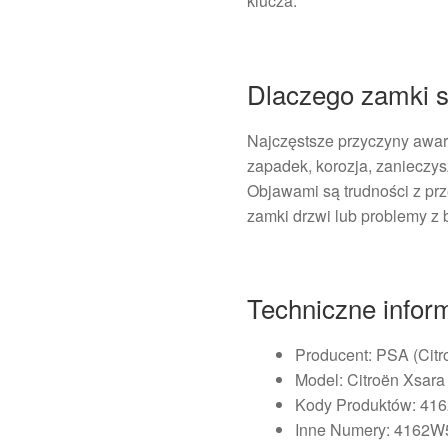
klucza.
Dlaczego zamki s
Najczęstsze przyczyny awar
zapadek, korozja, zanieczy
Objawami są trudności z prz
zamki drzwi lub problemy z
Techniczne infor
Producent: PSA (Citr
Model: Citroën Xsara
Kody Produktów: 41
Inne Numery: 4162W