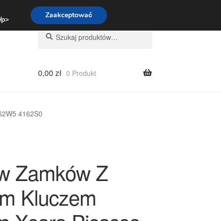
:00-16:00
800 003 167
Zaakceptować
 /p>
Szukaj:
Szukaj
0,00
zł
0 Produkt
162W5 4162S0
aw Zamków Z
m Kluczem