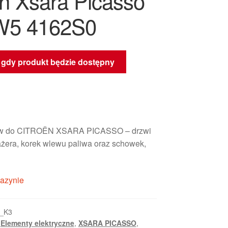
ën Xsara Picasso
W5 4162S0
gdy produkt będzie dostępny
w do CITROËN XSARA PICASSO – drzwi
ażera, korek wlewu paliwa oraz schowek,
azynie
_K3
,
Elementy elektryczne
,
XSARA PICASSO
,