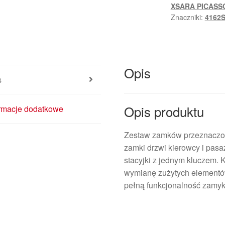
XSARA PICASS
Znaczniki:
4162
Opis
s
Opis produktu
ormacje dodatkowe
Zestaw zamków przeznaczon
zamki drzwi kierowcy i pas
stacyjki z jednym kluczem.
wymianę zużytych elementów 
pełną funkcjonalność zamyk