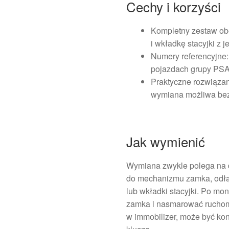
Cechy i korzyści
Kompletny zestaw ob
i wkładkę stacyjki z 
Numery referencyjn
pojazdach grupy PSA
Praktyczne rozwiązan
wymiana możliwa bez 
Jak wymienić
Wymiana zwykle polega na d
do mechanizmu zamka, odłą
lub wkładki stacyjki. Po mo
zamka i nasmarować ruchome
w immobilizer, może być k