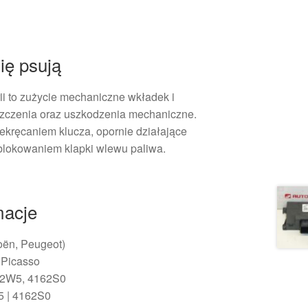
ię psują
ii to zużycie mechaniczne wkładek i
szczenia oraz uszkodzenia mechaniczne.
ekręcaniem klucza, opornie działające
 blokowaniem klapki wlewu paliwa.
macje
oën, Peugeot)
 Picasso
62W5, 4162S0
5 | 4162S0