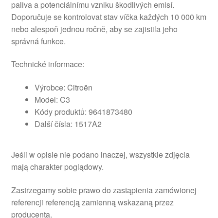
paliva a potenciálnímu vzniku škodlivých emisí.
Doporučuje se kontrolovat stav víčka každých 10 000 km
nebo alespoň jednou ročně, aby se zajistila jeho
správná funkce.
Technické informace:
Výrobce: Citroën
Model: C3
Kódy produktů: 9641873480
Další čísla: 1517A2
Jeśli w opisie nie podano inaczej, wszystkie zdjęcia
mają charakter poglądowy.
Zastrzegamy sobie prawo do zastąpienia zamówionej
referencji referencją zamienną wskazaną przez
producenta.