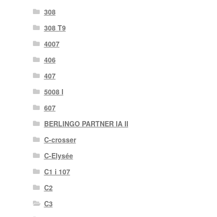
308
308 T9
4007
406
407
5008 I
607
BERLINGO PARTNER IA II
C-crosser
C-Elysée
C1 i 107
C2
C3