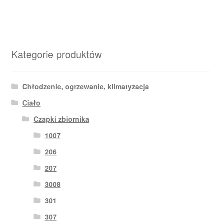
Kategorie produktów
Chłodzenie, ogrzewanie, klimatyzacja
Ciało
Czapki zbiornika
1007
206
207
3008
301
307