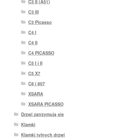
C3 II (A51)
C3 III
C3 Picasso
C4 I
C4 II
C4 PICASSO
C5 I i II
C5 X7
C8 i 807
XSARA
XSARA PICASSO
Drzwi zatrzymują się
Klamki
Klamki tylnych drzwi