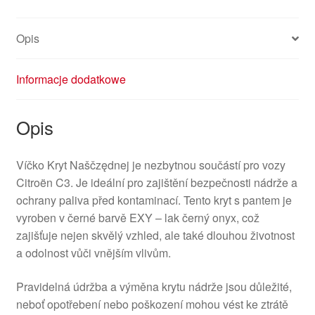
1517A2
Opis
Informacje dodatkowe
Opis
Víčko Kryt Naščzędnej je nezbytnou součástí pro vozy
Citroën C3. Je ideální pro zajištění bezpečnosti nádrže a
ochrany paliva před kontaminací. Tento kryt s pantem je
vyroben v černé barvě EXY – lak černý onyx, což
zajišťuje nejen skvělý vzhled, ale také dlouhou životnost
a odolnost vůči vnějším vlivům.
Pravidelná údržba a výměna krytu nádrže jsou důležité,
neboť opotřebení nebo poškození mohou vést ke ztrátě