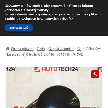
DOSTAWA od 31 zł
Używamy plików cookie, aby zapewnić najlepszą jakość
korzystania z naszej witryny.
Pn.-pt. 9:00-16:00
800 003 167
Możesz dowiedzieć się więcej o używanych przez nas plikach
cookie lub wyłączyć je w
ustawieniach
.< /p>
Przejdź
Przejdź
Menu
Zaakceptować
do
do
nawigacji
treści
Strona główna
Strona główna
Ciało
Czapki zbiornika
C3
Víčko Kryt
Dostawa
Naszczędnej Citroën C3 EXY 9641873480 1517A2
Dostawa na cały świat
Kontakt
🔍
Moje konto
O nas