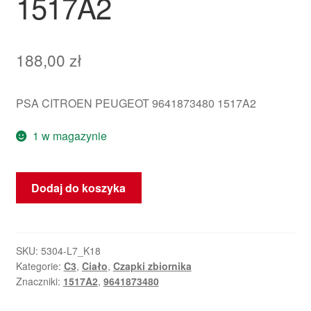
1517A2
188,00
zł
PSA CITROEN PEUGEOT 9641873480 1517A2
1 w magazynie
ilość
Dodaj do koszyka
Víčko
Kryt
Naszczędnej
Citroën
SKU:
5304-L7_K18
Kategorie:
C3
,
Ciało
,
Czapki zbiornika
C3
Znaczniki:
1517A2
,
9641873480
EXY
9641873480