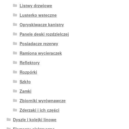
Listwy drzwiowe
Lusterko wsteczne
Opryskiwacze kanistry
Panele deski rozdzielczej
Posiadacze rezerwy
Ramiona wycieraczek
Reflektory
Rozpórki
Szkło
Zamki
Zbiorniki wyrównawcze
Zderzaki i ich części
Dyszle i kolejki linowe