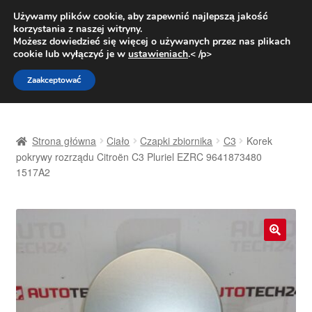
DOSTAWA od 31 zł
Używamy plików cookie, aby zapewnić najlepszą jakość
korzystania z naszej witryny.
Pn.-pt. 9:00-16:00
800 003 167
Możesz dowiedzieć się więcej o używanych przez nas plikach
cookie lub wyłączyć je w
ustawieniach
.< /p>
Przejdź
Przejdź
Menu
Zaakceptować
do
do
nawigacji
treści
Strona główna
Strona główna
Ciało
Czapki zbiornika
C3
Korek
Dostawa
pokrywy rozrządu Citroën C3 Pluriel EZRC 9641873480
1517A2
Dostawa na cały świat
Kontakt
🔍
Moje konto
O nas