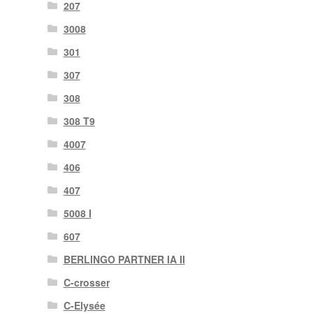
207
3008
301
307
308
308 T9
4007
406
407
5008 I
607
BERLINGO PARTNER IA II
C-crosser
C-Elysée