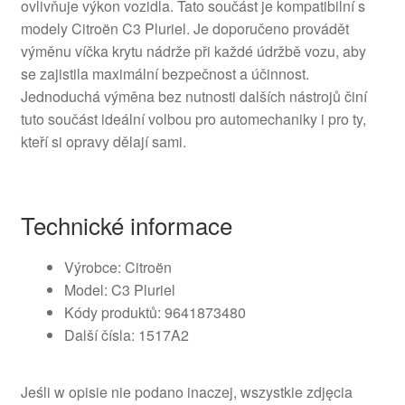
ovlivňuje výkon vozidla. Tato součást je kompatibilní s
modely Citroën C3 Pluriel. Je doporučeno provádět
výměnu víčka krytu nádrže při každé údržbě vozu, aby
se zajistila maximální bezpečnost a účinnost.
Jednoduchá výměna bez nutnosti dalších nástrojů činí
tuto součást ideální volbou pro automechaniky i pro ty,
kteří si opravy dělají sami.
Technické informace
Výrobce: Citroën
Model: C3 Pluriel
Kódy produktů: 9641873480
Další čísla: 1517A2
Jeśli w opisie nie podano inaczej, wszystkie zdjęcia