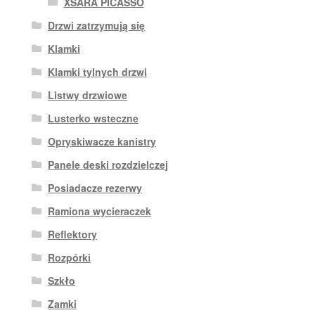
XSARA PICASSO
Drzwi zatrzymują się
Klamki
Klamki tylnych drzwi
Listwy drzwiowe
Lusterko wsteczne
Opryskiwacze kanistry
Panele deski rozdzielczej
Posiadacze rezerwy
Ramiona wycieraczek
Reflektory
Rozpórki
Szkło
Zamki