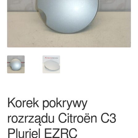
Płatności
Polityka prywatności
Procedura reklamacyjna
Skarga
Wózek
Zamówienia
Korek pokrywy
Zasady i warunki
rozrządu Citroën C3
Pluriel EZRC