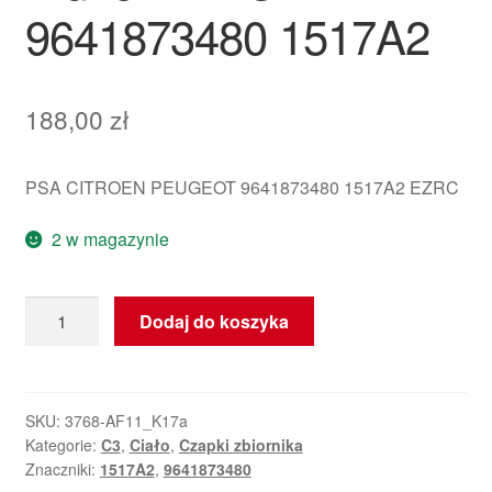
9641873480 1517A2
188,00
zł
PSA CITROEN PEUGEOT 9641873480 1517A2 EZRC
2 w magazynie
ilość
Dodaj do koszyka
Korek
pokrywy
rozrządu
Citroën
SKU:
3768-AF11_K17a
Kategorie:
C3
,
Ciało
,
Czapki zbiornika
C3
Znaczniki:
1517A2
,
9641873480
Pluriel