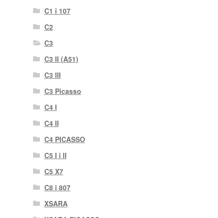
C1 i 107
C2
C3
C3 II (A51)
C3 III
C3 Picasso
C4 I
C4 II
C4 PICASSO
C5 I i II
C5 X7
C8 i 807
XSARA