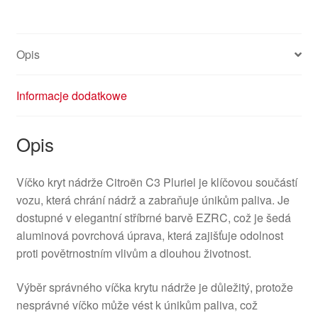
EZRC
9641873480
1517A2
Opis
Informacje dodatkowe
Opis
Víčko kryt nádrže Citroën C3 Pluriel je klíčovou součástí
vozu, která chrání nádrž a zabraňuje únikům paliva. Je
dostupné v elegantní stříbrné barvě EZRC, což je šedá
aluminová povrchová úprava, která zajišťuje odolnost
proti povětrnostním vlivům a dlouhou životnost.
Výběr správného víčka krytu nádrže je důležitý, protože
nesprávné víčko může vést k únikům paliva, což