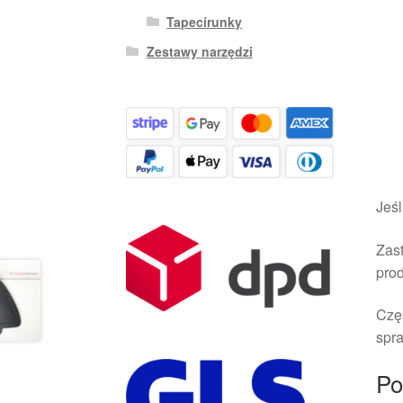
Tapecírunky
Zestawy narzędzi
Jeśl
Zast
pro
Czę
spra
Po