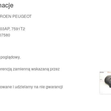
macje
TROEN PEUGEOT
03AP, 7591T2
07580
r poglądowy.
ferencją zamienną wskazaną przez
owane i udzielamy na nie gwarancji