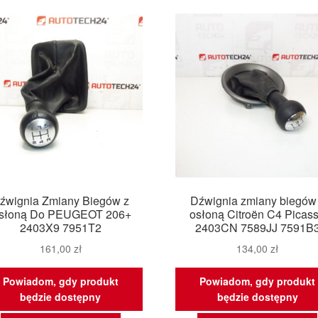
źwignia Zmiany Biegów z
Dźwignia zmiany biegów
słoną Do PEUGEOT 206+
osłoną Citroën C4 Picas
2403X9 7951T2
2403CN 7589JJ 7591B
161,00
zł
134,00
zł
Powiadom, gdy produkt
Powiadom, gdy produkt
będzie dostępny
będzie dostępny