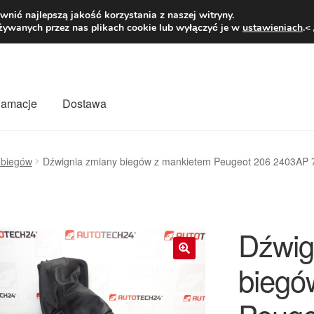
1 zł
Pn.-pt. 9
nić najlepszą jakość korzystania z naszej witryny.
żywanych przez nas plikach cookie lub wyłączyć je w
ustawieniach
.<
klamacje
Dostawa
wiat
Kontakt
Moje konto
O nas
Płatności
Polityka prywatności
 biegów
Dźwignia zmiany biegów z mankietem Peugeot 206 2403AP
mówienia
Zasady i warunki
Dźwig
biegó
🔍