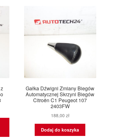
 z
Gałka Dźwigni Zmiany Biegów
so
Automatycznej Skrzyni Biegów
3
Citroën C1 Peugeot 107
2403FW
188,00
zł
Dodaj do koszyka