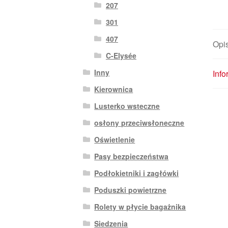
207
301
407
Opi
C-Elysée
Inny
Inf
Kierownica
Lusterko wsteczne
osłony przeciwsłoneczne
Oświetlenie
Pasy bezpieczeństwa
Podłokietniki i zagłówki
Poduszki powietrzne
Rolety w płycie bagażnika
Siedzenia