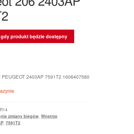
ot 206 2403AP
T2
gdy produkt będzie dostępny
 PEUGEOT 2403AP 7591T2 1606407580
azynie
KR14
nie zmiany biegów
,
Wnętrze
AP
,
7591T2