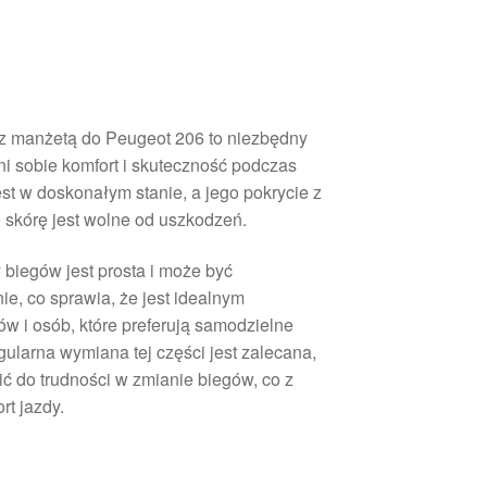
z manżetą do Peugeot 206 to niezbędny
ni sobie komfort i skuteczność podczas
st w doskonałym stanie, a jego pokrycie z
 skórę jest wolne od uszkodzeń.
biegów jest prosta i może być
e, co sprawia, że jest idealnym
w i osób, które preferują samodzielne
arna wymiana tej części jest zalecana,
ć do trudności w zmianie biegów, co z
t jazdy.