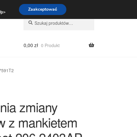
:00-16:00
800 003 167
Zaakceptować
 /p>
Szukaj:
Szukaj
0,00
zł
0 Produkt
 7591T2
nia zmiany
w z mankietem