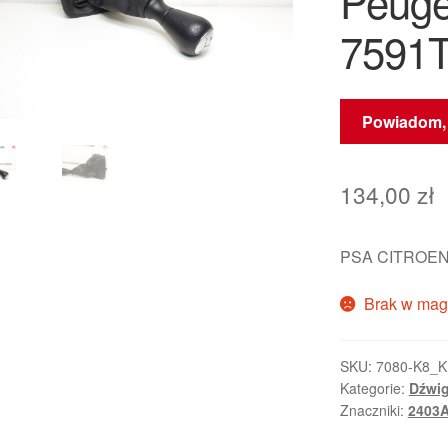
Peuge
7591
Powiadom, 
134,00
zł
PSA CITROEN
Brak w mag
SKU:
7080-K8_
Kategorie:
Dźwig
Znaczniki:
2403