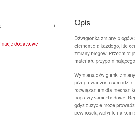
Opis
s
Dźwigienka zmiany biegów 
ormacje dodatkowe
element dla każdego, kto ce
zmiany biegów. Przedmiot je
materiału przypominającego
Wymiana dźwigienki zmiany 
przeprowadzona samodzielni
rozwiązaniem dla mechanikó
naprawy samochodowe. Regul
gdyż zużycie może prowadzi
pewnością wpłynie na komfor