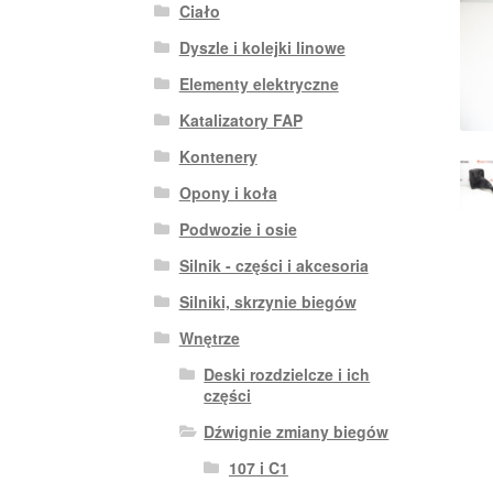
Ciało
Dyszle i kolejki linowe
Elementy elektryczne
Katalizatory FAP
Kontenery
Opony i koła
Podwozie i osie
Silnik - części i akcesoria
Silniki, skrzynie biegów
Wnętrze
Deski rozdzielcze i ich
części
Dźwignie zmiany biegów
107 i C1