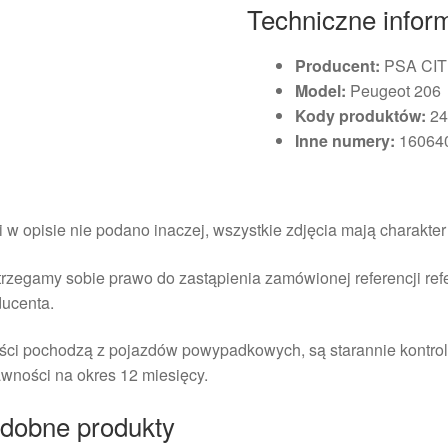
Techniczne infor
Producent:
PSA CI
Model:
Peugeot 206
Kody produktów:
24
Inne numery:
16064
i w opisie nie podano inaczej, wszystkie zdjęcia mają charakte
rzegamy sobie prawo do zastąpienia zamówionej referencji re
ducenta.
ści pochodzą z pojazdów powypadkowych, są starannie kontrol
wności na okres 12 miesięcy.
dobne produkty