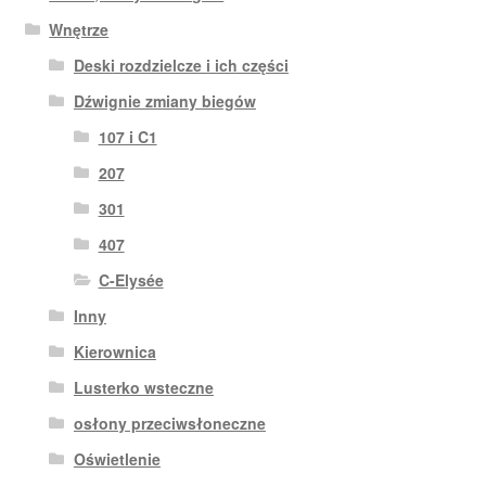
Wnętrze
Deski rozdzielcze i ich części
Dźwignie zmiany biegów
107 i C1
207
301
407
C-Elysée
Inny
Kierownica
Lusterko wsteczne
osłony przeciwsłoneczne
Oświetlenie