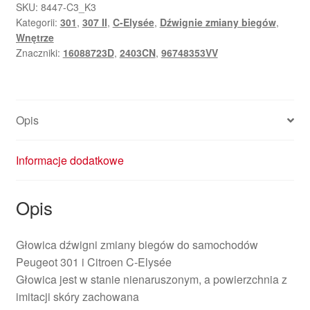
Peugeot
SKU:
8447-C3_K3
Kategorii:
301
,
307 II
,
C-Elysée
,
Dźwignie zmiany biegów
,
301
Wnętrze
i
Znaczniki:
16088723D
,
2403CN
,
96748353VV
Citroen
C-
Elysée
2403CN
Opis
96748353VV
16088723ZD
Informacje dodatkowe
Opis
Głowica dźwigni zmiany biegów do samochodów
Peugeot 301 i Citroen C-Elysée
Głowica jest w stanie nienaruszonym, a powierzchnia z
imitacji skóry zachowana