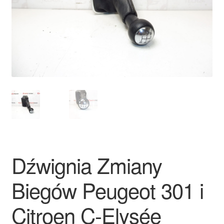
Płatności
Polityka prywatności
Procedura reklamacyjna
Skarga
Wózek
Zamówienia
Dźwignia Zmiany
Zasady i warunki
Biegów Peugeot 301 i
Citroen C-Elysée