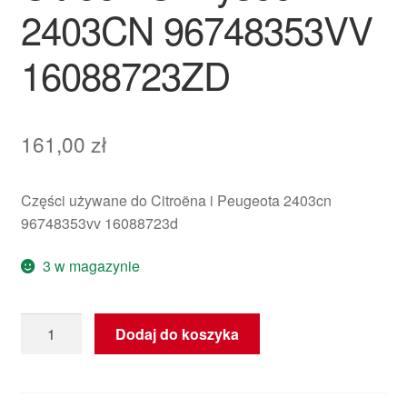
2403CN 96748353VV
16088723ZD
161,00
zł
Części używane do Citroëna i Peugeota 2403cn
96748353vv 16088723d
3 w magazynie
ilość
Dodaj do koszyka
Dźwignia
Zmiany
Biegów