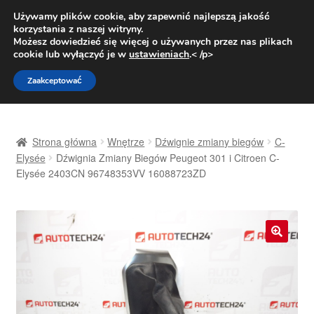
DOSTAWA od 31 zł
Używamy plików cookie, aby zapewnić najlepszą jakość
korzystania z naszej witryny.
Pn.-pt. 9:00-16:00
800 003 167
Możesz dowiedzieć się więcej o używanych przez nas plikach
cookie lub wyłączyć je w
ustawieniach
.< /p>
Przejdź
Przejdź
Menu
Zaakceptować
do
do
nawigacji
treści
Strona główna
Strona główna
Wnętrze
Dźwignie zmiany biegów
C-
Dostawa
Elysée
Dźwignia Zmiany Biegów Peugeot 301 i Citroen C-
Elysée 2403CN 96748353VV 16088723ZD
Dostawa na cały świat
Kontakt
🔍
Moje konto
O nas