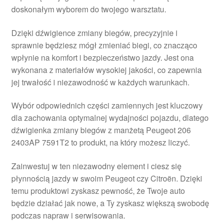
doskonałym wyborem do twojego warsztatu.
Płatności
Dzięki dźwigience zmiany biegów, precyzyjnie i
Polityka prywatności
sprawnie będziesz mógł zmieniać biegi, co znacząco
wpłynie na komfort i bezpieczeństwo jazdy. Jest ona
Procedura reklamacyjna
wykonana z materiałów wysokiej jakości, co zapewnia
jej trwałość i niezawodność w każdych warunkach.
Skarga
Wybór odpowiednich części zamiennych jest kluczowy
dla zachowania optymalnej wydajności pojazdu, dlatego
Wózek
dźwigienka zmiany biegów z manżetą Peugeot 206
2403AP 7591T2 to produkt, na który możesz liczyć.
Zamówienia
Zainwestuj w ten niezawodny element i ciesz się
Zasady i warunki
płynnością jazdy w swoim Peugeot czy Citroën. Dzięki
temu produktowi zyskasz pewność, że Twoje auto
będzie działać jak nowe, a Ty zyskasz większą swobodę
podczas napraw i serwisowania.