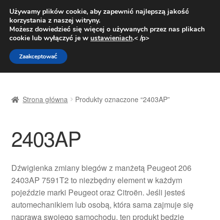
DOSTAWA od 31 zł
Używamy plików cookie, aby zapewnić najlepszą jakość
korzystania z naszej witryny.
Pn.-pt. 9:00-16:00
800 003 167
Możesz dowiedzieć się więcej o używanych przez nas plikach
cookie lub wyłączyć je w
ustawieniach
.< /p>
Przejdź
Przejdź
Menu
Zaakceptować
do
do
nawigacji
treści
Strona główna
Strona główna
Produkty oznaczone “2403AP”
Dostawa
2403AP
Dostawa na cały świat
Kontakt
Dźwigienka zmiany biegów z manżetą Peugeot 206
2403AP 7591T2 to niezbędny element w każdym
Moje konto
pojeździe marki Peugeot oraz Citroën. Jeśli jesteś
automechanikiem lub osobą, która sama zajmuje się
O nas
naprawą swojego samochodu, ten produkt będzie