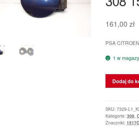
308 
161,00
zł
PSA CITROEN
1 w magazy
ilość
Dodaj do k
Korek
Pokrywy
Wlewu
Paliwa
SKU:
7329-L1_K
Kategorie:
308
,
KGNC
Znaczniki:
1517
Peugeot
308