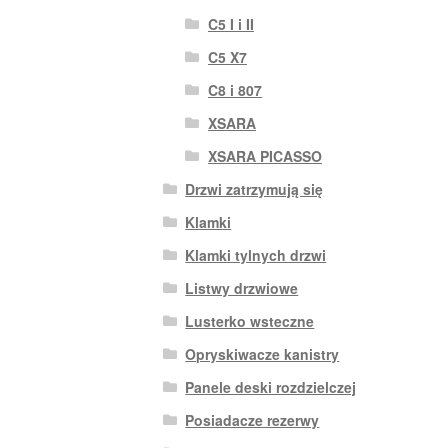
C5 I i II
C5 X7
C8 i 807
XSARA
XSARA PICASSO
Drzwi zatrzymują się
Klamki
Klamki tylnych drzwi
Listwy drzwiowe
Lusterko wsteczne
Opryskiwacze kanistry
Panele deski rozdzielczej
Posiadacze rezerwy