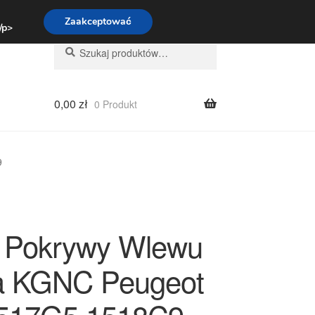
:00-16:00
800 003 167
Zaakceptować
 /p>
Szukaj:
Szukaj
0,00
zł
0 Produkt
9
 Pokrywy Wlewu
a KGNC Peugeot