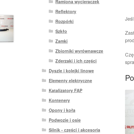
Ramiona wycieraczek
Reflektory
Jeśl
Rozpórki
Szkło
Zast
pro
Zamki
Zbiorniki wyrównawcze
Czę
Zderzaki i ich części
spra
Dyszle i kolejki linowe
Po
Elementy elektryczne
Katalizatory FAP
Kontenery
Opony i koła
Podwozie i osie
Silnik - części i akcesoria