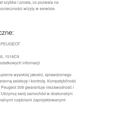
st szybka i prosta, co pozwala na
konieczności wizyty w serwisie.
czne:
 PEUGEOT
5, 1518C9
odatkowych informacji
kupienia wysokiej jakości, sprawdzonego
aranną selekcję i kontrolę. Kompatybilność
 Peugeot 308 gwarantuje niezawodność i
ć. Utrzymuj swój samochód w doskonałym
inalnymi częściami zaprojektowanymi
.