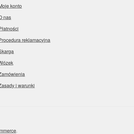
Moje konto
O nas
Płatności
Procedura reklamacyjna
Skarga
Wózek
Zamówienia
Zasady i warunki
ommerce
.