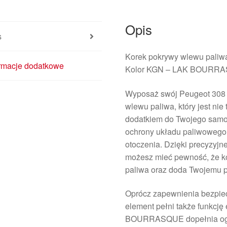
1517G5
1518C9
Opis
s
Korek pokrywy wlewu pali
ormacje dodatkowe
Kolor KGN – LAK BOURR
Wyposaż swój Peugeot 308 
wlewu paliwa, który jest nie
dodatkiem do Twojego samoc
ochrony układu paliwowego 
otoczenia. Dzięki precyzyj
możesz mieć pewność, że k
paliwa oraz doda Twojemu p
Oprócz zapewnienia bezpiec
element pełni także funkcję
BOURRASQUE dopełnia ogól