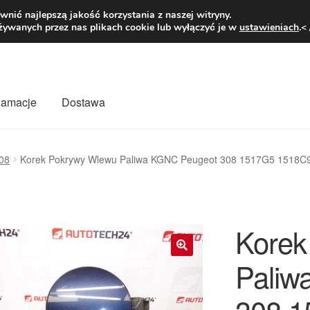
1 zł
Pn.-pt. 9
nić najlepszą jakość korzystania z naszej witryny.
żywanych przez nas plikach cookie lub wyłączyć je w
ustawieniach
.<
klamacje
Dostawa
wiat
Kontakt
Moje konto
O nas
Płatności
Polityka prywatności
08
Korek Pokrywy Wlewu Paliwa KGNC Peugeot 308 1517G5 1518C
mówienia
Zasady i warunki
Korek
Paliw
🔍