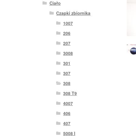
Ciało
Czapki zbiornika
1007
206
207
3008
301
307
308
308 T9
4007
406
407
5008 I