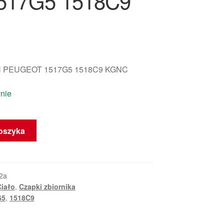
1517G5 1518C9
 PEUGEOT 1517G5 1518C9 KGNC
nie
oszyka
2a
Ciało
,
Czapki zbiornika
G5
,
1518C9