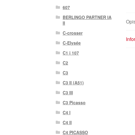
607
BERLINGO PARTNER IA
Opi
II
C-crosser
Inf
C-Elysée
C1 i 107
C2
C3
C3 II (A51)
C3 III
C3 Picasso
C4 I
C4 II
C4 PICASSO