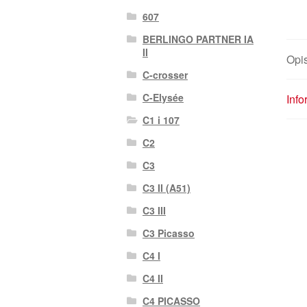
607
BERLINGO PARTNER IA
II
Opi
C-crosser
C-Elysée
Inf
C1 i 107
C2
C3
C3 II (A51)
C3 III
C3 Picasso
C4 I
C4 II
C4 PICASSO