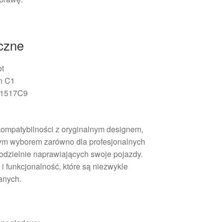
iczne
ot
n C1
 1517C9
 kompatybilności z oryginalnym designem,
lnym wyborem zarówno dla profesjonalnych
odzielnie naprawiających swoje pojazdy.
 funkcjonalność, które są niezwykle
anych.