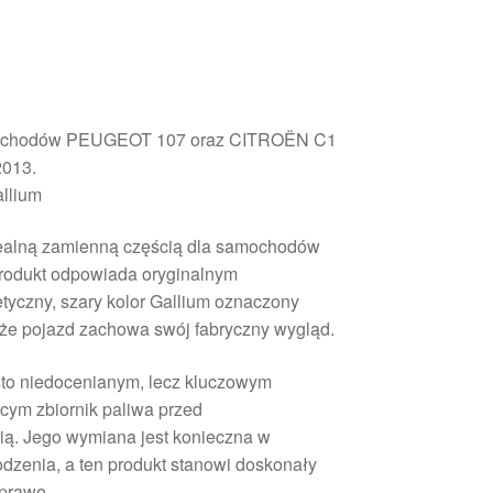
amochodów PEUGEOT 107 oraz CITROËN C1
2013.
allium
 idealną zamienną częścią dla samochodów
Produkt odpowiada oryginalnym
etyczny, szary kolor Gallium oznaczony
że pojazd zachowa swój fabryczny wygląd.
ęsto niedocenianym, lecz kluczowym
cym zbiornik paliwa przed
cią. Jego wymiana jest konieczna w
dzenia, a ten produkt stanowi doskonały
aprawę.