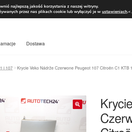
1 zł
Pn.-pt. 9
nić najlepszą jakość korzystania z naszej witryny.
żywanych przez nas plikach cookie lub wyłączyć je w
ustawieniach
.<
klamacje
Dostawa
wiat
Kontakt
Moje konto
O nas
Płatności
Polityka prywatności
1 i 107
Krycie Veko Nádrže Czerwone Peugeot 107 Citroën C1 KTB
mówienia
Zasady i warunki
Kryci
Czerw
🔍