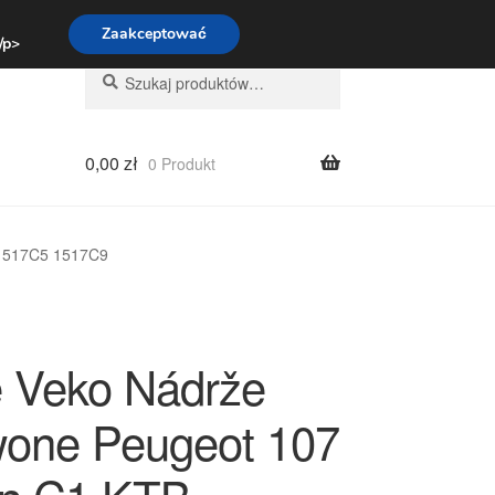
:00-16:00
800 003 167
Zaakceptować
 /p>
Szukaj:
Szukaj
0,00
zł
0 Produkt
 1517C5 1517C9
e Veko Nádrže
one Peugeot 107