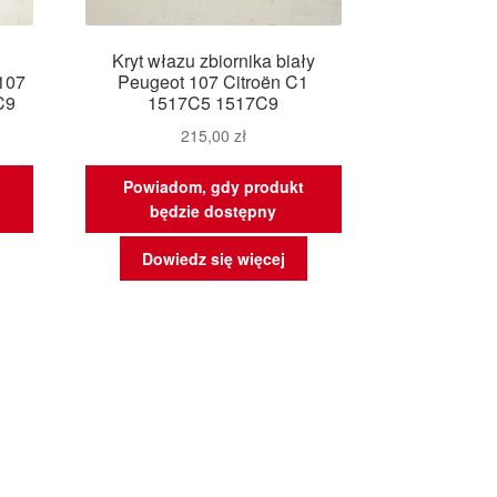
Kryt włazu zbiornika biały
 107
Peugeot 107 Citroën C1
C9
1517C5 1517C9
215,00
zł
Powiadom, gdy produkt
będzie dostępny
Dowiedz się więcej