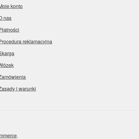
Moje konto
O nas
Płatności
Procedura reklamacyjna
Skarga
Wózek
Zamówienia
Zasady i warunki
ommerce
.