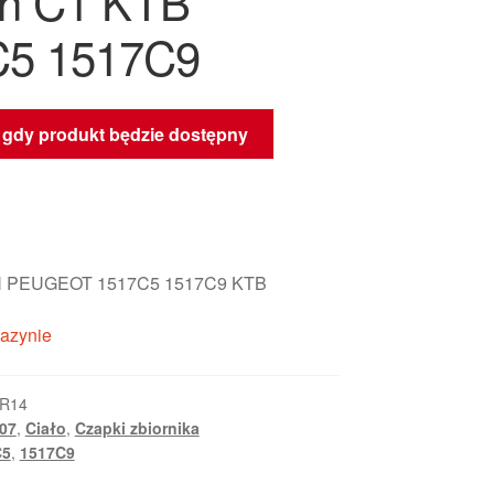
ën C1 KTB
C5 1517C9
gdy produkt będzie dostępny
 PEUGEOT 1517C5 1517C9 KTB
azynie
KR14
107
,
Ciało
,
Czapki zbiornika
C5
,
1517C9