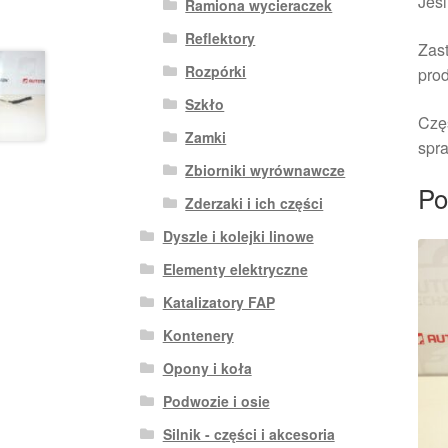
Jeśl
Ramiona wycieraczek
Reflektory
Zast
Rozpórki
pro
Szkło
Czę
Zamki
spra
Zbiorniki wyrównawcze
Po
Zderzaki i ich części
Dyszle i kolejki linowe
Elementy elektryczne
Katalizatory FAP
Kontenery
Opony i koła
Podwozie i osie
Silnik - części i akcesoria