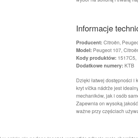
Informacje techn
Producent:
Citroën, Peuge
Model:
Peugeot 107, Citroë
Kody produktów:
1517C5,
Dodatkowe numery:
KTB
Dzięki łatwej dostępności i
kryt víčka nádrže jest idea
mechaników, jak i osób sam
Zapewnia on wysoką jakość i
ważne przy częściach używ