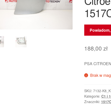
Citro
1517
Powiadom, 
188,00
zł
PSA CITROEN
Brak w mag
SKU:
7132-K8_
Kategorie:
C1 i 
Znaczniki:
1517