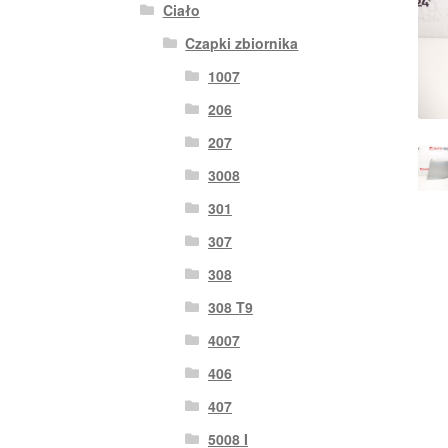
Ciało
Czapki zbiornika
1007
206
207
3008
301
307
308
308 T9
4007
406
407
5008 I