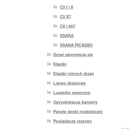
C5 I i II
C5 X7
C8 i 807
XSARA
XSARA PICASSO
Drzwi zatrzymują się
Klamki
Klamki tylnych drzwi
Listwy drzwiowe
Lusterko wsteczne
Opryskiwacze kanistry
Panele deski rozdzielczej
Posiadacze rezerwy