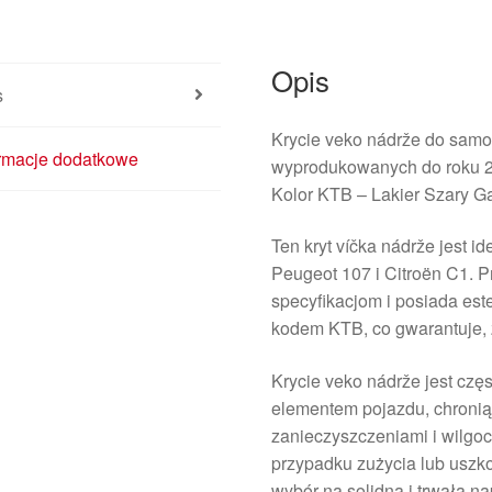
Opis
s
Krycie veko nádrže do s
ormacje dodatkowe
wyprodukowanych do roku 
Kolor KTB – Lakier Szary G
Ten kryt víčka nádrže jest
Peugeot 107 i Citroën C1. 
specyfikacjom i posiada est
kodem KTB, co gwarantuje, 
Krycie veko nádrže jest cz
elementem pojazdu, chronią
zanieczyszczeniami i wilgo
przypadku zużycia lub uszko
wybór na solidną i trwałą n