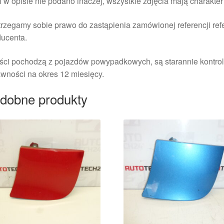
i w opisie nie podano inaczej, wszystkie zdjęcia mają charakte
rzegamy sobie prawo do zastąpienia zamówionej referencji re
ducenta.
ści pochodzą z pojazdów powypadkowych, są starannie kontrol
wności na okres 12 miesięcy.
dobne produkty