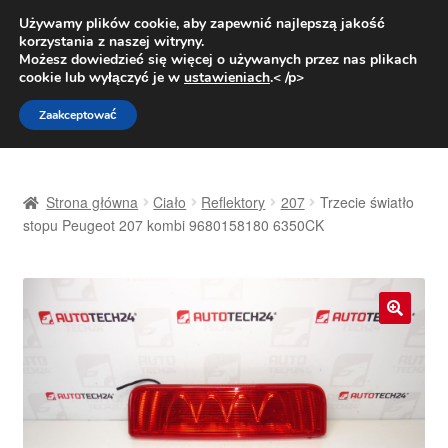
DOSTAWA od 31 zł
Używamy plików cookie, aby zapewnić najlepszą jakość
korzystania z naszej witryny.
Pn.-pt. 9:00-16:00
800 003 167
Możesz dowiedzieć się więcej o używanych przez nas plikach
cookie lub wyłączyć je w
ustawieniach
.< /p>
Przejdź
Przejdź
Menu
Zaakceptować
do
do
nawigacji
treści
Strona główna
Strona główna
Ciało
Reflektory
207
Trzecie światło
Dostawa
stopu Peugeot 207 kombi 9680158180 6350CK
Dostawa na cały świat
Kontakt
🔍
Moje konto
O nas