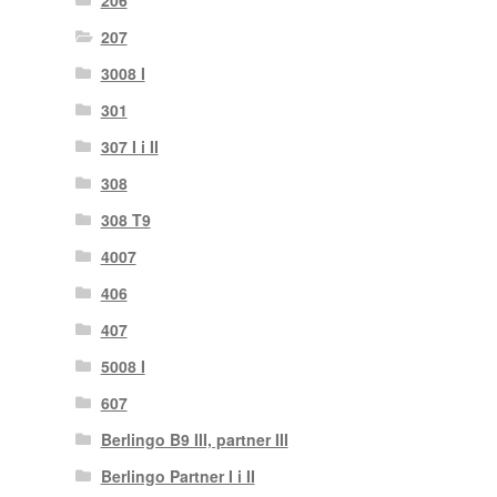
207
3008 I
301
307 I i II
308
308 T9
4007
406
407
5008 I
607
Berlingo B9 III, partner III
Berlingo Partner I i II