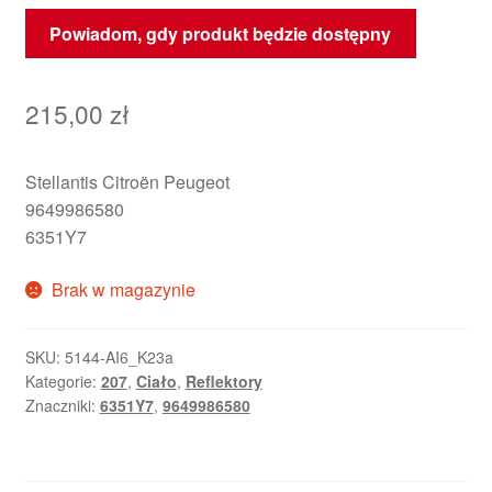
Powiadom, gdy produkt będzie dostępny
215,00
zł
Stellantis Citroën Peugeot
9649986580
6351Y7
Brak w magazynie
SKU:
5144-AI6_K23a
Kategorie:
207
,
Ciało
,
Reflektory
Znaczniki:
6351Y7
,
9649986580