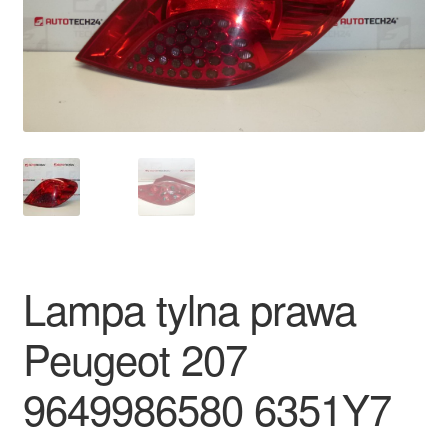
Płatności
Polityka prywatności
Procedura reklamacyjna
Skarga
Wózek
Lampa tylna prawa
Zamówienia
Peugeot 207
Zasady i warunki
9649986580 6351Y7