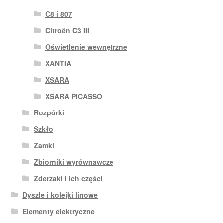
C8 i 807
Citroën C3 III
Oświetlenie wewnętrzne
XANTIA
XSARA
XSARA PICASSO
Rozpórki
Szkło
Zamki
Zbiorniki wyrównawcze
Zderzaki i ich części
Dyszle i kolejki linowe
Elementy elektryczne