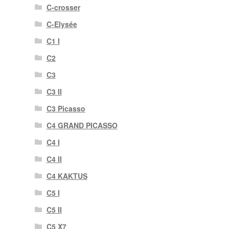
C-crosser
C-Elysée
C1 I
C2
C3
C3 II
C3 Picasso
C4 GRAND PICASSO
C4 I
C4 II
C4 KAKTUS
C5 I
C5 II
C5 X7