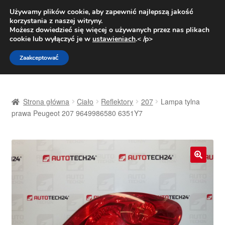
DOSTAWA od 31 zł
Używamy plików cookie, aby zapewnić najlepszą jakość
korzystania z naszej witryny.
Pn.-pt. 9:00-16:00
800 003 167
Możesz dowiedzieć się więcej o używanych przez nas plikach
cookie lub wyłączyć je w
ustawieniach
.< /p>
Przejdź
Przejdź
Menu
Zaakceptować
do
do
nawigacji
treści
Strona główna
Strona główna
Ciało
Reflektory
207
Lampa tylna
Dostawa
prawa Peugeot 207 9649986580 6351Y7
Dostawa na cały świat
Kontakt
🔍
Moje konto
O nas