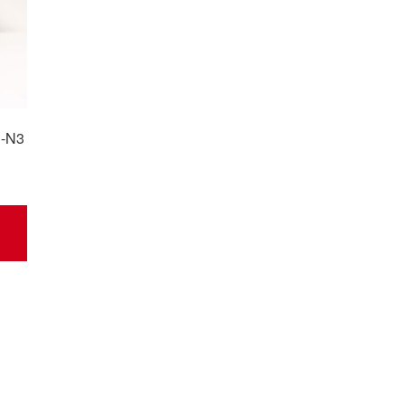
3-N3
rtowane
ług