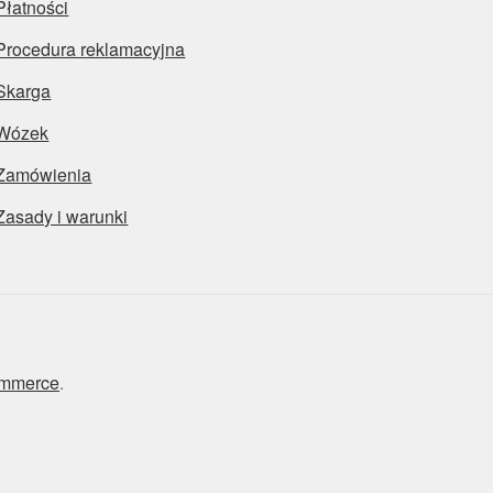
Płatności
Procedura reklamacyjna
Skarga
Wózek
Zamówienia
Zasady i warunki
ommerce
.