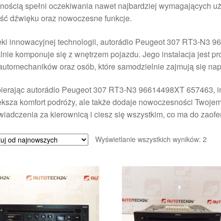
nością spełni oczekiwania nawet najbardziej wymagających u
ość dźwięku oraz nowoczesne funkcje.
ki innowacyjnej technologii, autorádio Peugeot 307 RT3-N3 9
lnie komponuje się z wnętrzem pojazdu. Jego instalacja jest p
 automechaników oraz osób, które samodzielnie zajmują się 
erając autorádio Peugeot 307 RT3-N3 96614498XT 657463, inwe
ększa komfort podróży, ale także dodaje nowoczesności Twoje
iadczenia za kierownicą i ciesz się wszystkim, co ma do zaof
Poso
Wyświetlanie wszystkich wyników: 2
wed
najn