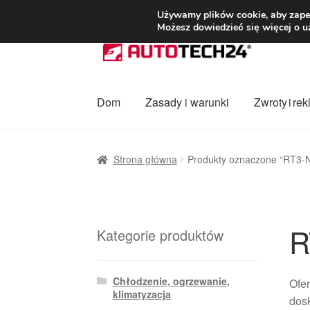
DOSTAWA od 3
Używamy plików cookie, aby zapew
Możesz dowiedzieć się więcej o u
Przejdź
Przejdź
do
do
nawigacji
treści
Dom
Zasady i warunki
Zwroty i re
Strona główna
Dostawa
Dostawa na cały ś
Strona główna
Produkty oznaczone “RT3-
Procedura reklamacyjna
Skarga
Wózek
Za
R
Kategorie produktów
Chłodzenie, ogrzewanie,
Ofe
klimatyzacja
dosk