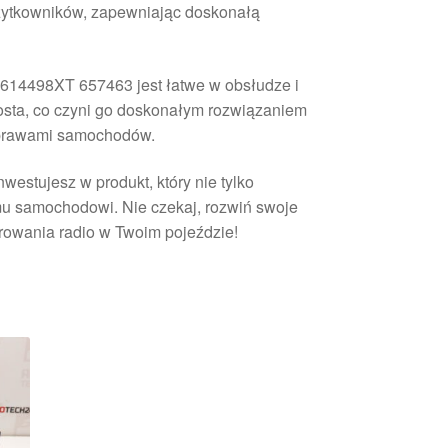
żytkowników, zapewniając doskonałą
6614498XT 657463 jest łatwe w obsłudze i
rosta, co czyni go doskonałym rozwiązaniem
naprawami samochodów.
stujesz w produkt, który nie tylko
mu samochodowi. Nie czekaj, rozwiń swoje
erowania radio w Twoim pojeździe!
rtowane
ług
owszych