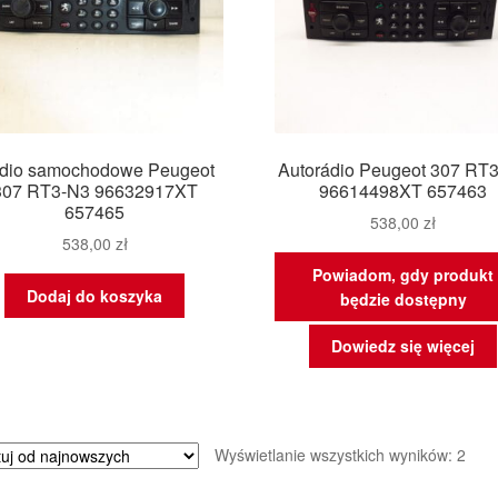
dio samochodowe Peugeot
Autorádio Peugeot 307 RT
307 RT3-N3 96632917XT
96614498XT 657463
657465
538,00
zł
538,00
zł
Powiadom, gdy produkt
Dodaj do koszyka
będzie dostępny
Dowiedz się więcej
Poso
Wyświetlanie wszystkich wyników: 2
wed