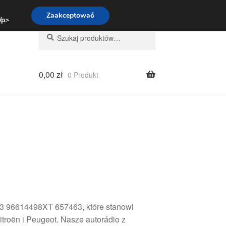
:00-16:00
800 003 167
Zaakceptować
 /p>
Szukaj:
Szukaj
0,00
zł
0 Produkt
N3 96614498XT 657463, które stanowi
troën i Peugeot. Nasze autorádio z