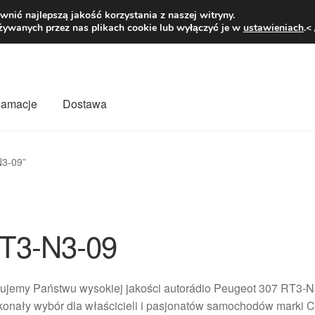
1 zł
Pn.-pt. 9
nić najlepszą jakość korzystania z naszej witryny.
żywanych przez nas plikach cookie lub wyłączyć je w
ustawieniach
.<
klamacje
Dostawa
wiat
Kontakt
Moje konto
O nas
Płatności
Polityka prywatności
N3-09”
mówienia
Zasady i warunki
T3-N3-09
rujemy Państwu wysokiej jakości autorádio Peugeot 307 RT3-
onały wybór dla właścicieli i pasjonatów samochodów marki Ci