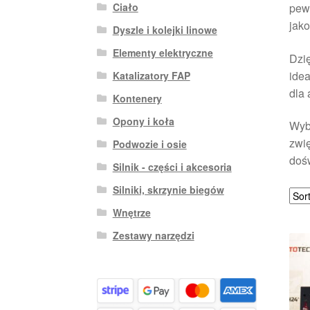
Ciało
pew
jak
Dyszle i kolejki linowe
Elementy elektryczne
Dzię
idea
Katalizatory FAP
dla
Kontenery
Opony i koła
Wybi
zwi
Podwozie i osie
dośw
Silnik - części i akcesoria
Silniki, skrzynie biegów
Wnętrze
Zestawy narzędzi