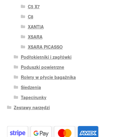
C5 X7
C8
XANTIA
XSARA
XSARA PICASSO
Podłokietniki i zagłówki
Poduszki powietrzne
Rolety w płycie bagażnika
Siedzenia
Tapecírunky
Zestawy narzędzi