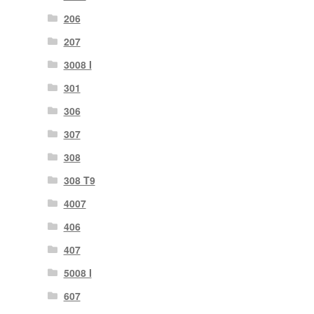
206
207
3008 I
301
306
307
308
308 T9
4007
406
407
5008 I
607