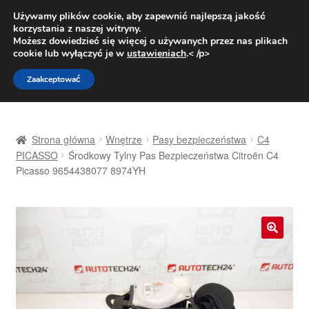
DOSTAWA od 31 zł
Używamy plików cookie, aby zapewnić najlepszą jakość
korzystania z naszej witryny.
Pn.-pt. 9:00-16:00
800 003 167
Możesz dowiedzieć się więcej o używanych przez nas plikach
cookie lub wyłączyć je w
ustawieniach
.< /p>
Przejdź
Przejdź
Menu
Zaakceptować
do
do
nawigacji
treści
Strona główna
Strona główna
Wnętrze
Pasy bezpieczeństwa
C4
Dostawa
PICASSO
Środkowy Tylny Pas Bezpieczeństwa Citroën C4
Picasso 9654438077 8974YH
Dostawa na cały świat
Kontakt
🔍
Moje konto
O nas