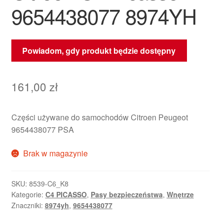
9654438077 8974YH
Powiadom, gdy produkt będzie dostępny
161,00
zł
Części używane do samochodów Citroen Peugeot
9654438077 PSA
Brak w magazynie
SKU:
8539-C6_K8
Kategorie:
C4 PICASSO
,
Pasy bezpieczeństwa
,
Wnętrze
Znaczniki:
8974yh
,
9654438077