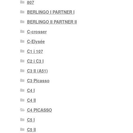
807
BERLINGO I PARTNER I
BERLINGO II PARTNER II
C-crosser
C-Elysée
C1 i 107
C2 i C3 I
C3 II (A51)
C3 Picasso
C4 I
C4 II
C4 PICASSO
C5 I
C5 II