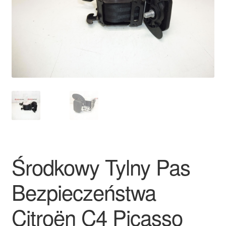
Płatności
Polityka prywatności
Procedura reklamacyjna
Skarga
Wózek
Zamówienia
Środkowy Tylny Pas
Zasady i warunki
Bezpieczeństwa
Citroën C4 Picasso