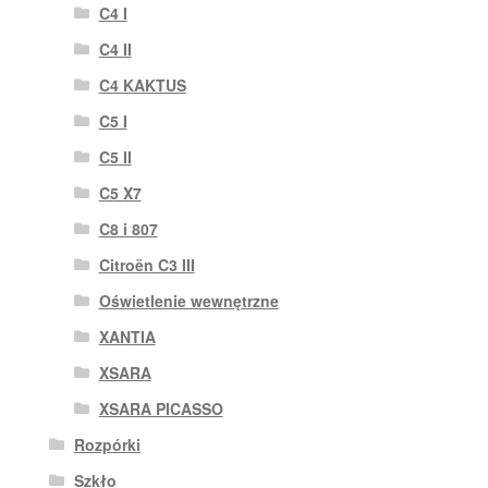
C4 I
C4 II
C4 KAKTUS
C5 I
C5 II
C5 X7
C8 i 807
Citroën C3 III
Oświetlenie wewnętrzne
XANTIA
XSARA
XSARA PICASSO
Rozpórki
Szkło