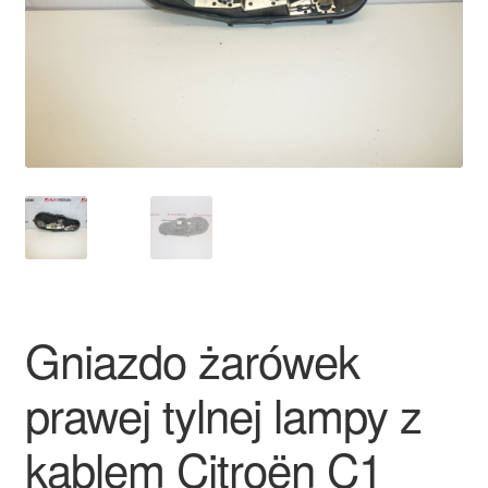
Płatności
Polityka prywatności
Procedura reklamacyjna
Skarga
Wózek
Zamówienia
Gniazdo żarówek
Zasady i warunki
prawej tylnej lampy z
kablem Citroën C1