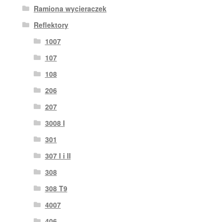
Ramiona wycieraczek
Reflektory
1007
107
108
206
207
3008 I
301
307 I i II
308
308 T9
4007
406