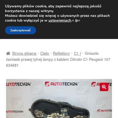
DOSTAWA od 31 zł
Używamy plików cookie, aby zapewnić najlepszą jakość
korzystania z naszej witryny.
Pn.-pt. 9:00-16:00
800 003 167
Możesz dowiedzieć się więcej o używanych przez nas plikach
cookie lub wyłączyć je w
ustawieniach
.< /p>
Przejdź
Przejdź
Menu
Zaakceptować
do
do
nawigacji
treści
Strona główna
Strona główna
Ciało
Reflektory
C1 I
Gniazdo
Dostawa
żarówek prawej tylnej lampy z kablem Citroën C1 Peugeot 107
634681
Dostawa na cały świat
Kontakt
🔍
Moje konto
O nas