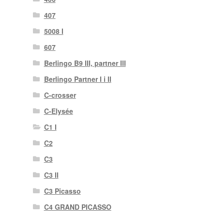
407
5008 I
607
Berlingo B9 III, partner III
Berlingo Partner I i II
C-crosser
C-Elysée
C1 I
C2
C3
C3 II
C3 Picasso
C4 GRAND PICASSO