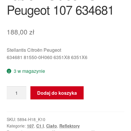
Peugeot 107 634681
188,00
zł
Stellantis Citroën Peugeot
634681 81550-0H060 6351X8 6351X6
3 w magazynie
ilość
Dodaj do koszyka
Gniazdo
żarówek
prawej
tylnej
SKU:
5894-H18_K10
Kategorie:
107
,
C1 I
,
Ciało
,
Reflektory
lampy