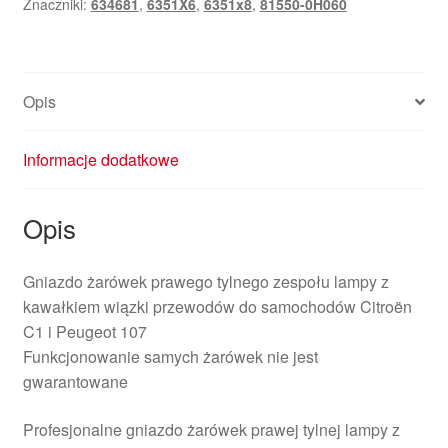
Znaczniki:
634681
,
6351X6
,
6351x8
,
81550-0H060
z
kablem
Citroën
C1
Opis
Peugeot
107
634681
Informacje dodatkowe
Opis
Gniazdo żarówek prawego tylnego zespołu lampy z
kawałkiem wiązki przewodów do samochodów Citroën
C1 i Peugeot 107
Funkcjonowanie samych żarówek nie jest
gwarantowane
Profesjonalne gniazdo żarówek prawej tylnej lampy z